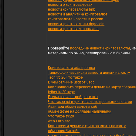
новости о криптовалютах
новости криптовалюты bnb
новости и аналитика криптовалют
криптовалюта новости в россии
новости криптовалюты dogecoin
новости криптовалют солана
Проверяйте
последние новости криптовалюты
, ч
материалы по рынку, регулированию и биржам.
Криптовалюта ada прогноз
Тинькофф инвестиции вывести деньги на карту
Tron trc 20 что такое
В чем отличие usdt от usdc
Как с кошелька перевести деньги на карту сберба
tether trc20 курс
Бычья свеча в трейдинге это
Что такое roi в криптовалюте простыми словами
Авангард обмен валюты спб
обмен tether на доллары наличными
Что такое trc20
web3 что это
Как вывести деньги с криптовалюты на карту
обменник биткойн
как вывести деньги с binance на карту сбербанка