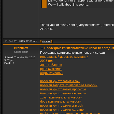
It is wonderful if this happens with a world wide s
We will talk about this soon....
Thank you for this G.Kontis, very informative , interest
ARAPHO
Fri Feb 20, 2015 12:03 am
Brentillex
Последние криптовалютные новости сегодня
Selling plater
Последние криптовалютные новости сегодня
генеральный директор компании
Joined:
Tue Mar 10, 2026
5:07 pm
2025 год
Posts:
1
для трейдеров
цена биткоина
акции компании
новости криптовалюты тон
новости запрета криптовалют в россии
новости криптовалют прогнозы
биткоин криптовалюта новости
zcash криптовалюта новости
doge криптовалюта новости
новости криптовалюты zcash
новости криптовалют cardano
шиба ину криптовалюта новости сегодня