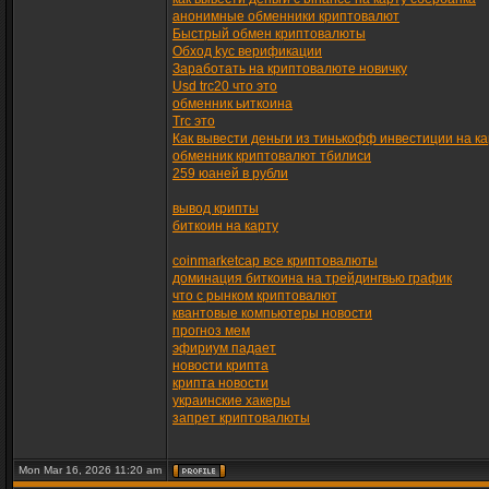
анонимные обменники криптовалют
Быстрый обмен криптовалюты
Обход kyc верификации
Заработать на криптовалюте новичку
Usd trc20 что это
обменник ьиткоина
Trc это
Как вывести деньги из тинькофф инвестиции на ка
обменник криптовалют тбилиси
259 юаней в рубли
вывод крипты
биткоин на карту
coinmarketcap все криптовалюты
доминация биткоина на трейдингвью график
что с рынком криптовалют
квантовые компьютеры новости
прогноз мем
эфириум падает
новости крипта
крипта новости
украинские хакеры
запрет криптовалюты
Mon Mar 16, 2026 11:20 am