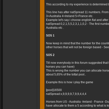
This according to my experience is determined 
This line has after natSpread 11 numbers. Fro
3=Australia 4=Ireland 5=France etc.
Example let's say i choose english flat and after t
natSpread:0,2,1,5,5,2,3,1,1,0,2 - The first numb
Australia etc .
SOS 1
Now keep in mind that the number for the country
other horses that will not be foreign based - Seems
SOS 2
Till now everybody in this forum suggested that
horses you can have)
This is wrong the number you can allocate horse
about 5,65% of the tottal pool..
Example this is how i play the game
[pool]16500
natSpread:x,9,9,9,9,7,9,9,4,4,4
Horses from US - Australia -Ireland - France -
have allocate to them a 5 according to what is k