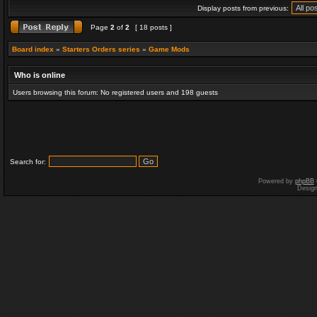
Display posts from previous:
Page
2
of
2
[ 18 posts ]
Board index
»
Starters Orders series
»
Game Mods
Who is online
Users browsing this forum: No registered users and 198 guests
Search for:
Powered by
phpBB
Desig