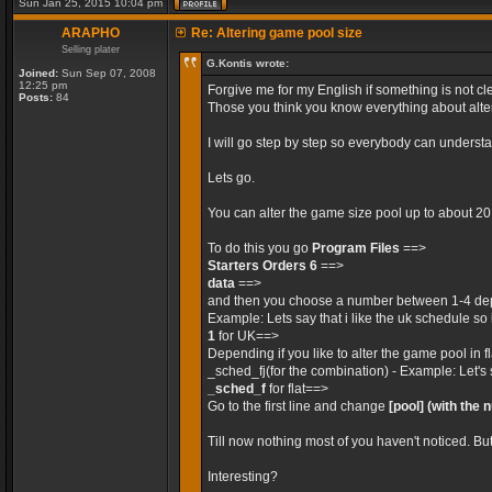
Sun Jan 25, 2015 10:04 pm
ARAPHO
Re: Altering game pool size
Selling plater
G.Kontis wrote:
Joined:
Sun Sep 07, 2008
12:25 pm
Forgive me for my English if something is not cle
Posts:
84
Those you think you know everything about alteri
I will go step by step so everybody can unders
Lets go.
You can alter the game size pool up to about 2
To do this you go
Program Files
==>
Starters Orders 6
==>
data
==>
and then you choose a number between 1-4 dep
Example: Lets say that i like the uk schedule so 
1
for UK==>
Depending if you like to alter the game pool in 
_sched_fj(for the combination) - Example: Let's 
_sched_f
for flat==>
Go to the first line and change
[pool]
(with the 
Till now nothing most of you haven't noticed. Bu
Interesting?