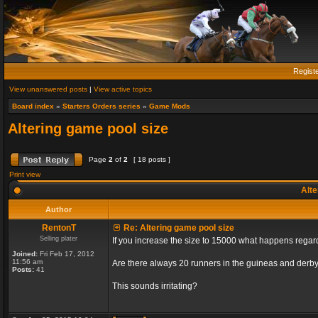
Regist
View unanswered posts
|
View active topics
Board index
»
Starters Orders series
»
Game Mods
Altering game pool size
Page
2
of
2
[ 18 posts ]
Print view
Alte
Author
RentonT
Re: Altering game pool size
Selling plater
If you increase the size to 15000 what happens rega
Joined:
Fri Feb 17, 2012
11:56 am
Are there always 20 runners in the guineas and derby
Posts:
41
This sounds irritating?