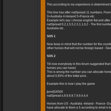
This according to my experience is determined 
This line has after natSpread 11 numbers. Fro
3=Australia 4=Ireland 5=France etc.
Example let's say i choose english flat and after t
natSpread:0,2,1,5,5,2,3,1,1,0,2 - The first numb
Australia etc .
SOS 1
Now keep in mind that the number for the country
other horses that will not be foreign based - Seems
SOS 2
Till now everybody in this forum suggested that
horses you can have)
This is wrong the number you can allocate horse
about 5,65% of the tottal pool..
Example this is how i play the game
[pool]16500
natSpread:x,9,9,9,9,7,9,9,4,4,4
Horses from US - Australia -Ireland - France -
have allocate to them a 5 according to what is k