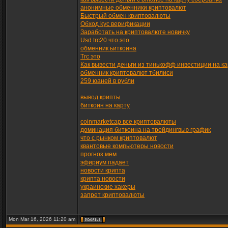
анонимные обменники криптовалют
Быстрый обмен криптовалюты
Обход kyc верификации
Заработать на криптовалюте новичку
Usd trc20 что это
обменник ьиткоина
Trc это
Как вывести деньги из тинькофф инвестиции на ка
обменник криптовалют тбилиси
259 юаней в рубли
вывод крипты
биткоин на карту
coinmarketcap все криптовалюты
доминация биткоина на трейдингвью график
что с рынком криптовалют
квантовые компьютеры новости
прогноз мем
эфириум падает
новости крипта
крипта новости
украинские хакеры
запрет криптовалюты
Mon Mar 16, 2026 11:20 am