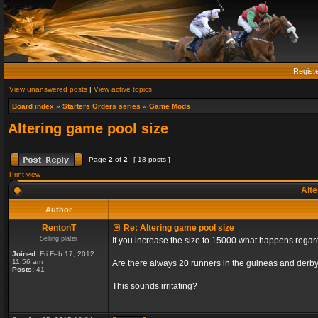
Regist
View unanswered posts
|
View active topics
Board index
»
Starters Orders series
»
Game Mods
Altering game pool size
Page
2
of
2
[ 18 posts ]
Print view
Alte
Author
RentonT
Re: Altering game pool size
Selling plater
If you increase the size to 15000 what happens rega
Joined:
Fri Feb 17, 2012
11:56 am
Are there always 20 runners in the guineas and derby
Posts:
41
This sounds irritating?