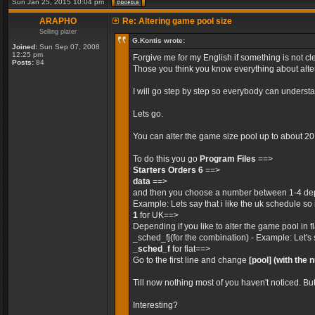
Sun Jan 25, 2015 10:04 pm
ARAPHO
Re: Altering game pool size
Selling plater
G.Kontis wrote:
Joined:
Sun Sep 07, 2008
12:25 pm
Forgive me for my English if something is not cle
Posts:
84
Those you think you know everything about alteri
I will go step by step so everybody can unders
Lets go.
You can alter the game size pool up to about 2
To do this you go
Program Files
==>
Starters Orders 6
==>
data
==>
and then you choose a number between 1-4 dep
Example: Lets say that i like the uk schedule so 
1
for UK==>
Depending if you like to alter the game pool in 
_sched_fj(for the combination) - Example: Let's 
_sched_f
for flat==>
Go to the first line and change
[pool]
(with the 
Till now nothing most of you haven't noticed. Bu
Interesting?