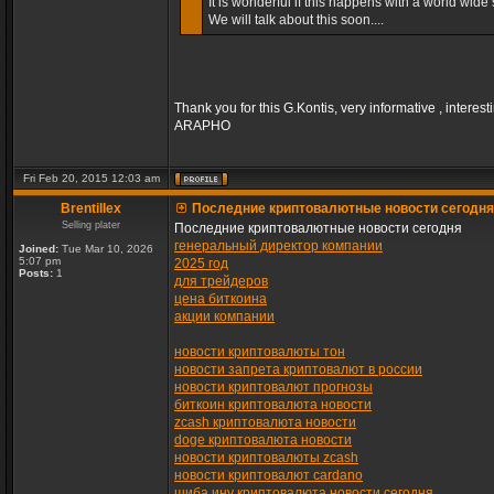
It is wonderful if this happens with a world wide s
We will talk about this soon....
Thank you for this G.Kontis, very informative , interest
ARAPHO
Fri Feb 20, 2015 12:03 am
Brentillex
Последние криптовалютные новости сегодня
Selling plater
Последние криптовалютные новости сегодня
генеральный директор компании
Joined:
Tue Mar 10, 2026
5:07 pm
2025 год
Posts:
1
для трейдеров
цена биткоина
акции компании
новости криптовалюты тон
новости запрета криптовалют в россии
новости криптовалют прогнозы
биткоин криптовалюта новости
zcash криптовалюта новости
doge криптовалюта новости
новости криптовалюты zcash
новости криптовалют cardano
шиба ину криптовалюта новости сегодня