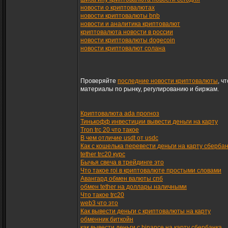
новости о криптовалютах
новости криптовалюты bnb
новости и аналитика криптовалют
криптовалюта новости в россии
новости криптовалюты dogecoin
новости криптовалют солана
Проверяйте
последние новости криптовалюты
, ч
материалы по рынку, регулированию и биржам.
Криптовалюта ada прогноз
Тинькофф инвестиции вывести деньги на карту
Tron trc 20 что такое
В чем отличие usdt от usdc
Как с кошелька перевести деньги на карту сберба
tether trc20 курс
Бычья свеча в трейдинге это
Что такое roi в криптовалюте простыми словами
Авангард обмен валюты спб
обмен tether на доллары наличными
Что такое trc20
web3 что это
Как вывести деньги с криптовалюты на карту
обменник биткойн
как вывести деньги с binance на карту сбербанка