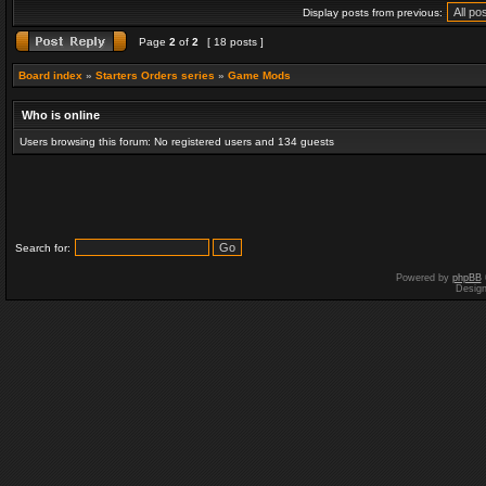
Display posts from previous:
Page
2
of
2
[ 18 posts ]
Board index
»
Starters Orders series
»
Game Mods
Who is online
Users browsing this forum: No registered users and 134 guests
Search for:
Powered by
phpBB
Desig