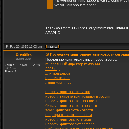
It is wonderful if this happens with a world wide s
We will talk about this soon....
Thank you for this G.Kontis, very informative , interest
ARAPHO
Fri Feb 20, 2015 12:03 am
Brentillex
Последние криптовалютные новости сегодня
Selling plater
Последние криптовалютные новости сегодня
генеральный директор компании
Joined:
Tue Mar 10, 2026
5:07 pm
2025 год
Posts:
1
для трейдеров
цена биткоина
акции компании
новости криптовалюты тон
новости запрета криптовалют в россии
новости криптовалют прогнозы
биткоин криптовалюта новости
zcash криптовалюта новости
doge криптовалюта новости
новости криптовалюты zcash
новости криптовалют cardano
шиба ину криптовалюта новости сегодня