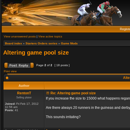
Regist
View unanswered posts
|
View active topics
Board index
»
Starters Orders series
»
Game Mods
Altering game pool size
Page
2
of
2
[ 18 posts ]
Print view
Alte
Author
RentonT
Re: Altering game pool size
Selling plater
If you increase the size to 15000 what happens rega
Joined:
Fri Feb 17, 2012
11:56 am
Are there always 20 runners in the guineas and derby
Posts:
41
This sounds irritating?