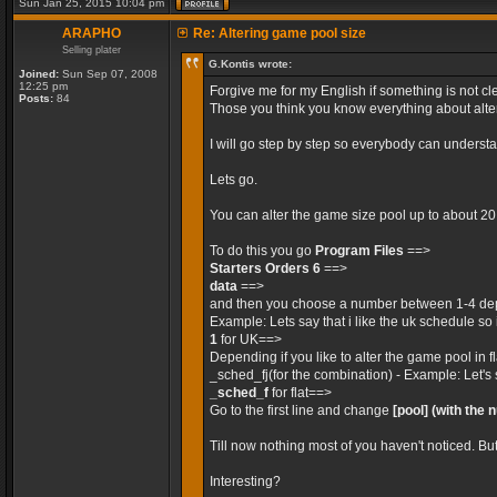
Sun Jan 25, 2015 10:04 pm
ARAPHO
Re: Altering game pool size
Selling plater
G.Kontis wrote:
Joined:
Sun Sep 07, 2008
12:25 pm
Forgive me for my English if something is not cle
Posts:
84
Those you think you know everything about alteri
I will go step by step so everybody can unders
Lets go.
You can alter the game size pool up to about 2
To do this you go
Program Files
==>
Starters Orders 6
==>
data
==>
and then you choose a number between 1-4 dep
Example: Lets say that i like the uk schedule so 
1
for UK==>
Depending if you like to alter the game pool in 
_sched_fj(for the combination) - Example: Let's 
_sched_f
for flat==>
Go to the first line and change
[pool]
(with the 
Till now nothing most of you haven't noticed. Bu
Interesting?