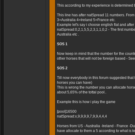
This according to my experience is determined 
This line has after natSpread 11 numbers. Fro
3=Australia 4=Ireland 5=France etc.
Example let's say i choose english flat and after t
natSpread:0,2,1,5,5,2,3,1,1,0,2 - The first numb
Australia etc .
SOS 1
Now keep in mind that the number for the country
other horses that will not be foreign based - Seems
SOS 2
Till now everybody in this forum suggested that
horses you can have)
This is wrong the number you can allocate horse
about 5,65% of the tottal pool..
Example this is how i play the game
[pool]16500
natSpread:x,9,9,9,9,7,9,9,4,4,4
Horses from US - Australia -Ireland - France -
have allocate to them a 5 according to what is k