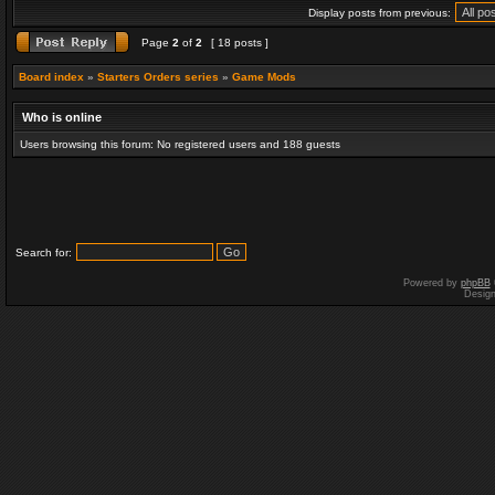
Display posts from previous:
Page
2
of
2
[ 18 posts ]
Board index
»
Starters Orders series
»
Game Mods
Who is online
Users browsing this forum: No registered users and 188 guests
Search for:
Powered by
phpBB
Desig