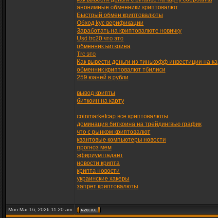
анонимные обменники криптовалют
Быстрый обмен криптовалюты
Обход kyc верификации
Заработать на криптовалюте новичку
Usd trc20 что это
обменник ьиткоина
Trc это
Как вывести деньги из тинькофф инвестиции на ка
обменник криптовалют тбилиси
259 юаней в рубли
вывод крипты
биткоин на карту
coinmarketcap все криптовалюты
доминация биткоина на трейдингвью график
что с рынком криптовалют
квантовые компьютеры новости
прогноз мем
эфириум падает
новости крипта
крипта новости
украинские хакеры
запрет криптовалюты
Mon Mar 16, 2026 11:20 am