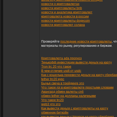
новости о криптовалютах
новости криптовалюты bnb
новости и аналитика криптовалют
криптовалюта новости в россии
новости криптовалюты dogecoin
новости криптовалют солана
Проверяйте
последние новости криптовалюты
, ч
материалы по рынку, регулированию и биржам.
Криптовалюта ada прогноз
Тинькофф инвестиции вывести деньги на карту
Tron trc 20 что такое
В чем отличие usdt от usdc
Как с кошелька перевести деньги на карту сберба
tether trc20 курс
Бычья свеча в трейдинге это
Что такое roi в криптовалюте простыми словами
Авангард обмен валюты спб
обмен tether на доллары наличными
Что такое trc20
web3 что это
Как вывести деньги с криптовалюты на карту
обменник биткойн
как вывести деньги с binance на карту сбербанка