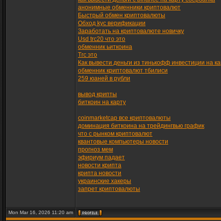
анонимные обменники криптовалют
Быстрый обмен криптовалюты
Обход kyc верификации
Заработать на криптовалюте новичку
Usd trc20 что это
обменник ьиткоина
Trc это
Как вывести деньги из тинькофф инвестиции на ка
обменник криптовалют тбилиси
259 юаней в рубли
вывод крипты
биткоин на карту
coinmarketcap все криптовалюты
доминация биткоина на трейдингвью график
что с рынком криптовалют
квантовые компьютеры новости
прогноз мем
эфириум падает
новости крипта
крипта новости
украинские хакеры
запрет криптовалюты
Mon Mar 16, 2026 11:20 am