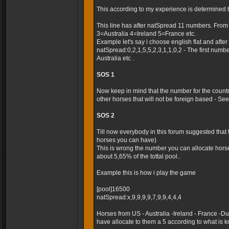
This according to my experience is determined 
This line has after natSpread 11 numbers. Fro
3=Australia 4=Ireland 5=France etc.
Example let's say i choose english flat and after t
natSpread:0,2,1,5,5,2,3,1,1,0,2 - The first numb
Australia etc .
SOS 1
Now keep in mind that the number for the country
other horses that will not be foreign based - Seems
SOS 2
Till now everybody in this forum suggested that
horses you can have)
This is wrong the number you can allocate horse
about 5,65% of the tottal pool..
Example this is how i play the game
[pool]16500
natSpread:x,9,9,9,9,7,9,9,4,4,4
Horses from US - Australia -Ireland - France -
have allocate to them a 5 according to what is k