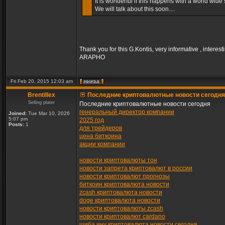
It is wonderful if this happens with a world wide s
We will talk about this soon....
Thank you for this G.Kontis, very informative , interest
ARAPHO
Fri Feb 20, 2015 12:03 am
Brentillex
Последние криптовалютные новости сегодня
Selling plater
Последние криптовалютные новости сегодня
генеральный директор компании
Joined:
Tue Mar 10, 2026
5:07 pm
2025 год
Posts:
1
для трейдеров
цена биткоина
акции компании
новости криптовалюты тон
новости запрета криптовалют в россии
новости криптовалют прогнозы
биткоин криптовалюта новости
zcash криптовалюта новости
doge криптовалюта новости
новости криптовалюты zcash
новости криптовалют cardano
шиба ину криптовалюта новости сегодня