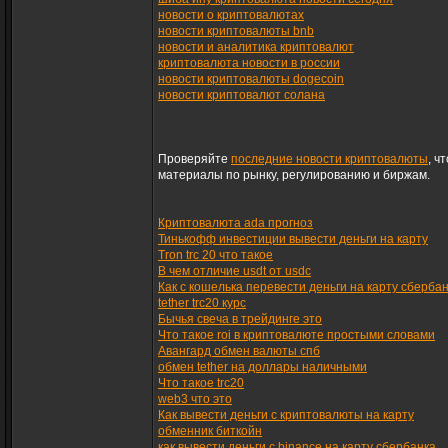
новости о криптовалютах
новости криптовалюты bnb
новости и аналитика криптовалют
криптовалюта новости в россии
новости криптовалюты dogecoin
новости криптовалют солана
Проверяйте
последние новости криптовалюты
, ч
материалы по рынку, регулированию и биржам.
Криптовалюта ada прогноз
Тинькофф инвестиции вывести деньги на карту
Tron trc 20 что такое
В чем отличие usdt от usdc
Как с кошелька перевести деньги на карту сберба
tether trc20 курс
Бычья свеча в трейдинге это
Что такое roi в криптовалюте простыми словами
Авангард обмен валюты спб
обмен tether на доллары наличными
Что такое trc20
web3 что это
Как вывести деньги с криптовалюты на карту
обменник биткойн
как вывести деньги с binance на карту сбербанка