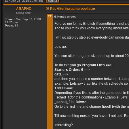
Sun Jan 25, 2015 10:04 pm
ARAPHO
Re: Altering game pool size
Selling plater
G.Kontis wrote:
Joined:
Sun Sep 07, 2008
12:25 pm
Forgive me for my English if something is not cle
Posts:
84
Those you think you know everything about alteri
I will go step by step so everybody can unders
Lets go.
You can alter the game size pool up to about 2
To do this you go
Program Files
==>
Starters Orders 6
==>
data
==>
and then you choose a number between 1-4 dep
Example: Lets say that i like the uk schedule so 
1
for UK==>
Depending if you like to alter the game pool in 
_sched_fj(for the combination) - Example: Let's 
_sched_f
for flat==>
Go to the first line and change
[pool]
(with the 
Till now nothing most of you haven't noticed. Bu
Interesting?