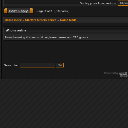
Display posts from previous:
Page
2
of
2
[ 18 posts ]
Board index
»
Starters Orders series
»
Game Mods
Who is online
Users browsing this forum: No registered users and 215 guests
Search for:
Powered by
phpBB
Desig