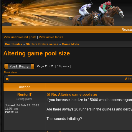
Regist
View unanswered posts
|
View active topics
Board index
»
Starters Orders series
»
Game Mods
Altering game pool size
Page
2
of
2
[ 18 posts ]
Print view
Alte
Author
RentonT
Re: Altering game pool size
Selling plater
If you increase the size to 15000 what happens rega
Joined:
Fri Feb 17, 2012
11:56 am
Are there always 20 runners in the guineas and derby
Posts:
41
This sounds irritating?