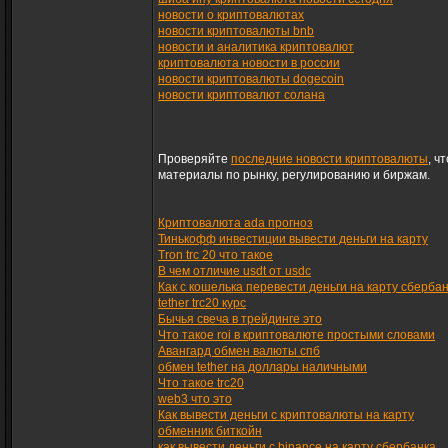
новости о криптовалютах
новости криптовалюты bnb
новости и аналитика криптовалют
криптовалюта новости в россии
новости криптовалюты dogecoin
новости криптовалют солана
Проверяйте
последние новости криптовалюты
, ч
материалы по рынку, регулированию и биржам.
Криптовалюта ada прогноз
Тинькофф инвестиции вывести деньги на карту
Tron trc 20 что такое
В чем отличие usdt от usdc
Как с кошелька перевести деньги на карту сберба
tether trc20 курс
Бычья свеча в трейдинге это
Что такое roi в криптовалюте простыми словами
Авангард обмен валюты спб
обмен tether на доллары наличными
Что такое trc20
web3 что это
Как вывести деньги с криптовалюты на карту
обменник биткойн
как вывести деньги с binance на карту сбербанка