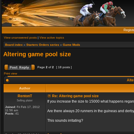
Regist
View unanswered posts
|
View active topics
Board index
»
Starters Orders series
»
Game Mods
Altering game pool size
Page
2
of
2
[ 18 posts ]
Print view
Alte
Author
RentonT
Re: Altering game pool size
Selling plater
If you increase the size to 15000 what happens rega
Joined:
Fri Feb 17, 2012
11:56 am
Are there always 20 runners in the guineas and derby
Posts:
41
This sounds irritating?