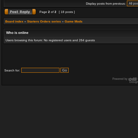
Display posts from previous:
Page
2
of
2
[ 18 posts ]
Board index
»
Starters Orders series
»
Game Mods
Who is online
Users browsing this forum: No registered users and 264 guests
Search for:
Powered by
phpBB
Desig