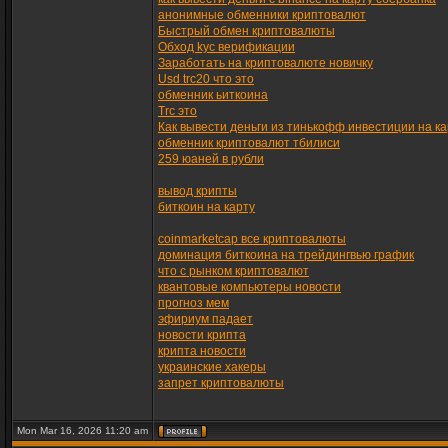
анонимные обменники криптовалют
Быстрый обмен криптовалюты
Обход kyc верификации
Заработать на криптовалюте новичку
Usd trc20 что это
обменник ьиткоина
Trc это
Как вывести деньги из тинькофф инвестиции на ка
обменник криптовалют тбилиси
259 юаней в рубли
вывод крипты
биткоин на карту
coinmarketcap все криптовалюты
доминация биткоина на трейдингвью график
что с рынком криптовалют
квантовые компьютеры новости
прогноз мем
эфириум падает
новости крипта
крипта новости
украинские хакеры
запрет криптовалюты
Mon Mar 16, 2026 11:20 am