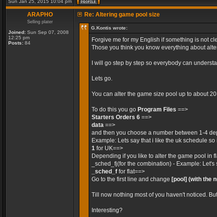
Sun Jan 25, 2015 10:04 pm
ARAPHO
Re: Altering game pool size
Selling plater
G.Kontis wrote:
Joined:
Sun Sep 07, 2008
12:25 pm
Forgive me for my English if something is not cle
Posts:
84
Those you think you know everything about alteri
I will go step by step so everybody can unders
Lets go.
You can alter the game size pool up to about 2
To do this you go
Program Files
==>
Starters Orders 6
==>
data
==>
and then you choose a number between 1-4 dep
Example: Lets say that i like the uk schedule so 
1
for UK==>
Depending if you like to alter the game pool in 
_sched_fj(for the combination) - Example: Let's 
_sched_f
for flat==>
Go to the first line and change
[pool]
(with the 
Till now nothing most of you haven't noticed. Bu
Interesting?