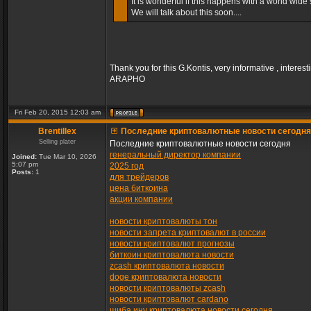
It is wonderful if this happens with a world wide s
We will talk about this soon....
Thank you for this G.Kontis, very informative , interest
ARAPHO
Fri Feb 20, 2015 12:03 am
Brentillex
Последние криптовалютные новости сегодня
Selling plater
Последние криптовалютные новости сегодня
генеральный директор компании
Joined:
Tue Mar 10, 2026
5:07 pm
2025 год
Posts:
1
для трейдеров
цена биткоина
акции компании
новости криптовалюты тон
новости запрета криптовалют в россии
новости криптовалют прогнозы
биткоин криптовалюта новости
zcash криптовалюта новости
doge криптовалюта новости
новости криптовалюты zcash
новости криптовалют cardano
шиба ину криптовалюта новости сегодня