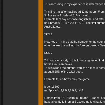
This according to my experience is determined 
This line has after natSpread 11 numbers. Fro
3=Australia 4=Ireland 5=France etc.
Example let's say i choose english flat and after t
natSpread:0,2,1,5,5,2,3,1,1,0,2 - The first numb
Australia etc .
SOS 1
Now keep in mind that the number for the country
other horses that will not be foreign based - Seems
SOS 2
Till now everybody in this forum suggested that
horses you can have)
This is wrong the number you can allocate horse
about 5,65% of the tottal pool..
Example this is how i play the game
[pool]16500
natSpread:x,9,9,9,9,7,9,9,4,4,4
Horses from US - Australia -Ireland - France -
have allocate to them a 5 according to what is k