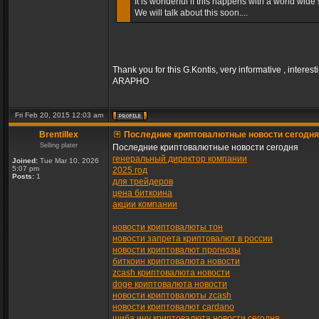
It is wonderful if this happens with a world wide s
We will talk about this soon....
Thank you for this G.Kontis, very informative , interest
ARAPHO
Fri Feb 20, 2015 12:03 am
Brentillex
Последние криптовалютные новости сегодня
Selling plater
Последние криптовалютные новости сегодня
генеральный директор компании
Joined:
Tue Mar 10, 2026
5:07 pm
2025 год
Posts:
1
для трейдеров
цена биткоина
акции компании
новости криптовалюты тон
новости запрета криптовалют в россии
новости криптовалют прогнозы
биткоин криптовалюта новости
zcash криптовалюта новости
doge криптовалюта новости
новости криптовалюты zcash
новости криптовалют cardano
шиба ину криптовалюта новости сегодня