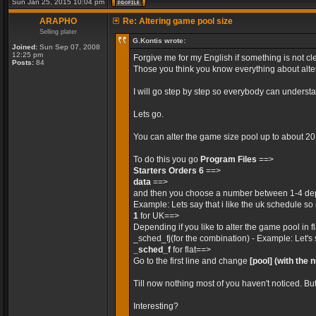
Sun Jan 25, 2015 10:04 pm
ARAPHO
Re: Altering game pool size
Selling plater
G.Kontis wrote:
Joined:
Sun Sep 07, 2008
12:25 pm
Forgive me for my English if something is not cle
Posts:
84
Those you think you know everything about alteri
I will go step by step so everybody can unders
Lets go.
You can alter the game size pool up to about 2
To do this you go
Program Files
==>
Starters Orders 6
==>
data
==>
and then you choose a number between 1-4 dep
Example: Lets say that i like the uk schedule so 
1
for UK==>
Depending if you like to alter the game pool in 
_sched_fj(for the combination) - Example: Let's 
_sched_f
for flat==>
Go to the first line and change
[pool]
(with the 
Till now nothing most of you haven't noticed. Bu
Interesting?