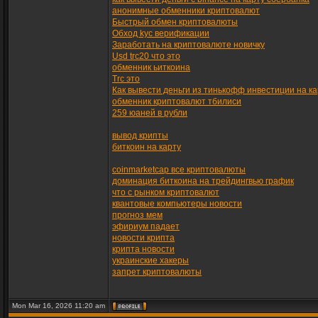
анонимные обменники криптовалют
Быстрый обмен криптовалюты
Обход kyc верификации
Заработать на криптовалюте новичку
Usd trc20 что это
обменник ьиткоина
Trc это
Как вывести деньги из тинькофф инвестиции на ка
обменник криптовалют тбилиси
259 юаней в рубли
вывод крипты
биткоин на карту
coinmarketcap все криптовалюты
доминация биткоина на трейдингвью график
что с рынком криптовалют
квантовые компьютеры новости
прогноз мем
эфириум падает
новости крипта
крипта новости
украинские хакеры
запрет криптовалюты
Mon Mar 16, 2026 11:20 am