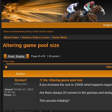
Regist
View unanswered posts
|
View active topics
Board index
»
Starters Orders series
»
Game Mods
Altering game pool size
Page
2
of
2
[ 18 posts ]
Print view
Alte
Author
RentonT
Re: Altering game pool size
Selling plater
If you increase the size to 15000 what happens rega
Joined:
Fri Feb 17, 2012
11:56 am
Are there always 20 runners in the guineas and derby
Posts:
41
This sounds irritating?