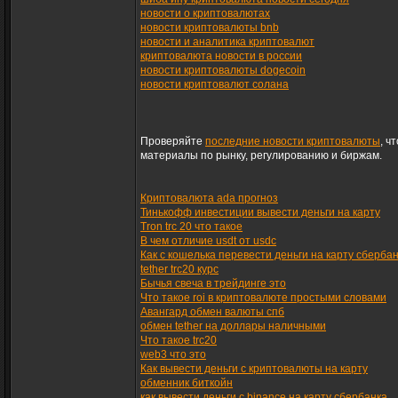
новости о криптовалютах
новости криптовалюты bnb
новости и аналитика криптовалют
криптовалюта новости в россии
новости криптовалюты dogecoin
новости криптовалют солана
Проверяйте
последние новости криптовалюты
, ч
материалы по рынку, регулированию и биржам.
Криптовалюта ada прогноз
Тинькофф инвестиции вывести деньги на карту
Tron trc 20 что такое
В чем отличие usdt от usdc
Как с кошелька перевести деньги на карту сберба
tether trc20 курс
Бычья свеча в трейдинге это
Что такое roi в криптовалюте простыми словами
Авангард обмен валюты спб
обмен tether на доллары наличными
Что такое trc20
web3 что это
Как вывести деньги с криптовалюты на карту
обменник биткойн
как вывести деньги с binance на карту сбербанка