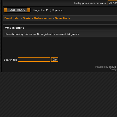
Display posts from previous:
Page
2
of
2
[ 18 posts ]
Board index
»
Starters Orders series
»
Game Mods
Who is online
Users browsing this forum: No registered users and 94 guests
Search for:
Powered by
phpBB
Desig