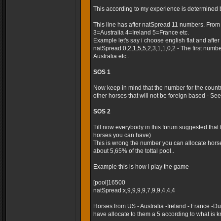
This according to my experience is determined 
This line has after natSpread 11 numbers. Fro
3=Australia 4=Ireland 5=France etc.
Example let's say i choose english flat and after t
natSpread:0,2,1,5,5,2,3,1,1,0,2 - The first numb
Australia etc .
SOS 1
Now keep in mind that the number for the country
other horses that will not be foreign based - Seems
SOS 2
Till now everybody in this forum suggested that
horses you can have)
This is wrong the number you can allocate horse
about 5,65% of the tottal pool..
Example this is how i play the game
[pool]16500
natSpread:x,9,9,9,9,7,9,9,4,4,4
Horses from US - Australia -Ireland - France -
have allocate to them a 5 according to what is k