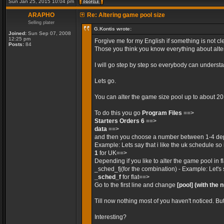
Sun Jan 25, 2015 10:04 pm
ARAPHO
Re: Altering game pool size
Selling plater
G.Kontis wrote:
Joined:
Sun Sep 07, 2008
12:25 pm
Forgive me for my English if something is not cle
Posts:
84
Those you think you know everything about alteri
I will go step by step so everybody can unders
Lets go.
You can alter the game size pool up to about 2
To do this you go
Program Files
==>
Starters Orders 6
==>
data
==>
and then you choose a number between 1-4 dep
Example: Lets say that i like the uk schedule so 
1
for UK==>
Depending if you like to alter the game pool in 
_sched_fj(for the combination) - Example: Let's 
_sched_f
for flat==>
Go to the first line and change
[pool]
(with the 
Till now nothing most of you haven't noticed. Bu
Interesting?