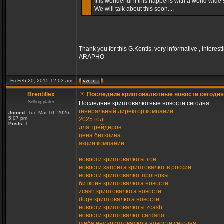
It is wonderful if this happens with a world wide s
We will talk about this soon....
Thank you for this G.Kontis, very informative , interest
ARAPHO
Fri Feb 20, 2015 12:03 am
Brentillex
Последние криптовалютные новости сегодня
Selling plater
Последние криптовалютные новости сегодня
генеральный директор компании
Joined:
Tue Mar 10, 2026
5:07 pm
2025 год
Posts:
1
для трейдеров
цена биткоина
акции компании
новости криптовалюты тон
новости запрета криптовалют в россии
новости криптовалют прогнозы
биткоин криптовалюта новости
zcash криптовалюта новости
doge криптовалюта новости
новости криптовалюты zcash
новости криптовалют cardano
шиба ину криптовалюта новости сегодня