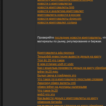
новости о криптовалютах
новости криптовалюты bnb
новости и аналитика криптовалют
криптовалюта новости в россии
новости криптовалюты dogecoin
новости криптовалют солана
Проверяйте
последние новости криптовалюты
, ч
материалы по рынку, регулированию и биржам.
Криптовалюта ada прогноз
Тинькофф инвестиции вывести деньги на карту
Tron trc 20 что такое
В чем отличие usdt от usdc
Как с кошелька перевести деньги на карту сберба
tether trc20 курс
Бычья свеча в трейдинге это
Что такое roi в криптовалюте простыми словами
Авангард обмен валюты спб
обмен tether на доллары наличными
Что такое trc20
web3 что это
Как вывести деньги с криптовалюты на карту
обменник биткойн
как вывести деньги с binance на карту сбербанка