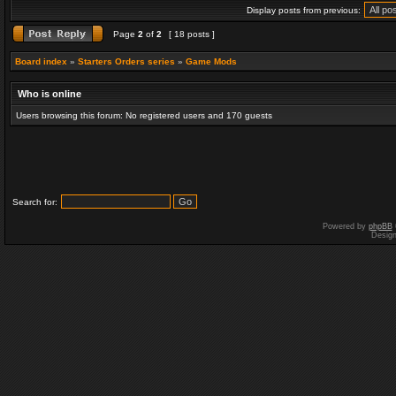
Display posts from previous:
Page
2
of
2
[ 18 posts ]
Board index
»
Starters Orders series
»
Game Mods
Who is online
Users browsing this forum: No registered users and 170 guests
Search for:
Powered by
phpBB
Desig