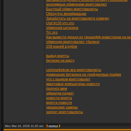
анонимные обменники криптовалют
Быстрый обмен криптовалюты
Обход kyc верификации
Заработать на криптовалюте новичку
Usd trc20 что это
обменник ьиткоина
Trc это
Как вывести деньги из тинькофф инвестиции на ка
обменник криптовалют тбилиси
259 юаней в рубли
вывод крипты
биткоин на карту
coinmarketcap все криптовалюты
доминация биткоина на трейдингвью график
что с рынком криптовалют
квантовые компьютеры новости
прогноз мем
эфириум падает
новости крипта
крипта новости
украинские хакеры
запрет криптовалюты
Mon Mar 16, 2026 11:20 am