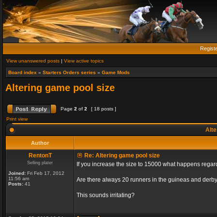
Regist
View unanswered posts
|
View active topics
Board index
»
Starters Orders series
»
Game Mods
Altering game pool size
Page
2
of
2
[ 18 posts ]
Print view
Alte
Author
RentonT
Re: Altering game pool size
Selling plater
If you increase the size to 15000 what happens rega
Joined:
Fri Feb 17, 2012
11:56 am
Are there always 20 runners in the guineas and derby
Posts:
41
This sounds irritating?