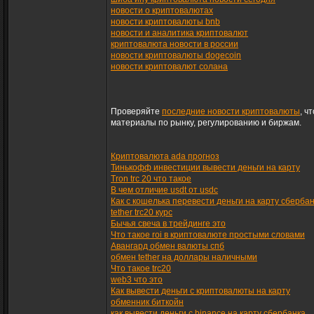
новости о криптовалютах
новости криптовалюты bnb
новости и аналитика криптовалют
криптовалюта новости в россии
новости криптовалюты dogecoin
новости криптовалют солана
Проверяйте
последние новости криптовалюты
, ч
материалы по рынку, регулированию и биржам.
Криптовалюта ada прогноз
Тинькофф инвестиции вывести деньги на карту
Tron trc 20 что такое
В чем отличие usdt от usdc
Как с кошелька перевести деньги на карту сберба
tether trc20 курс
Бычья свеча в трейдинге это
Что такое roi в криптовалюте простыми словами
Авангард обмен валюты спб
обмен tether на доллары наличными
Что такое trc20
web3 что это
Как вывести деньги с криптовалюты на карту
обменник биткойн
как вывести деньги с binance на карту сбербанка