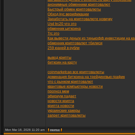
анонимные обменники криптовалют
Быстрый обмен криптовалюты
Обход kyc верификации
Заработать на криптовалюте новичку
Usd trc20 что это
обменник ьиткоина
Trc это
Как вывести деньги из тинькофф инвестиции на ка
обменник криптовалют тбилиси
259 юаней в рубли
вывод крипты
биткоин на карту
coinmarketcap все криптовалюты
доминация биткоина на трейдингвью график
что с рынком криптовалют
квантовые компьютеры новости
прогноз мем
эфириум падает
новости крипта
крипта новости
украинские хакеры
запрет криптовалюты
Mon Mar 16, 2026 11:20 am