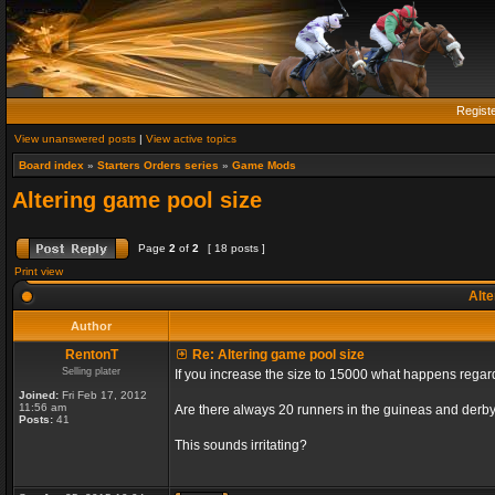
Regist
View unanswered posts
|
View active topics
Board index
»
Starters Orders series
»
Game Mods
Altering game pool size
Page
2
of
2
[ 18 posts ]
Print view
Alte
Author
RentonT
Re: Altering game pool size
Selling plater
If you increase the size to 15000 what happens rega
Joined:
Fri Feb 17, 2012
11:56 am
Are there always 20 runners in the guineas and derby
Posts:
41
This sounds irritating?