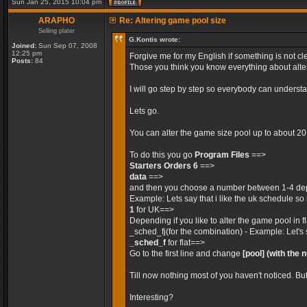
Sun Jan 25, 2015 10:04 pm
ARAPHO
Re: Altering game pool size
Selling plater
G.Kontis wrote:
Joined:
Sun Sep 07, 2008
12:25 pm
Forgive me for my English if something is not cle
Posts:
84
Those you think you know everything about alteri
I will go step by step so everybody can unders
Lets go.
You can alter the game size pool up to about 2
To do this you go
Program Files
==>
Starters Orders 6
==>
data
==>
and then you choose a number between 1-4 dep
Example: Lets say that i like the uk schedule so 
1
for UK==>
Depending if you like to alter the game pool in 
_sched_fj(for the combination) - Example: Let's 
_sched_f
for flat==>
Go to the first line and change
[pool]
(with the 
Till now nothing most of you haven't noticed. Bu
Interesting?