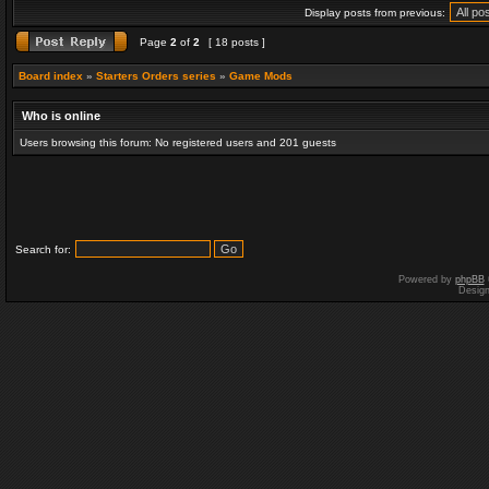
Display posts from previous:
Page
2
of
2
[ 18 posts ]
Board index
»
Starters Orders series
»
Game Mods
Who is online
Users browsing this forum: No registered users and 201 guests
Search for:
Powered by
phpBB
Desig