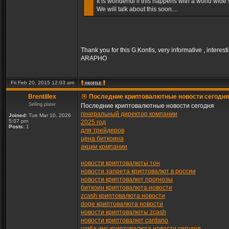
It is wonderful if this happens with a world wide s
We will talk about this soon....
Thank you for this G.Kontis, very informative , interest
ARAPHO
Fri Feb 20, 2015 12:03 am
Brentillex
Последние криптовалютные новости сегодня
Selling plater
Последние криптовалютные новости сегодня
генеральный директор компании
Joined:
Tue Mar 10, 2026
5:07 pm
2025 год
Posts:
1
для трейдеров
цена биткоина
акции компании
новости криптовалюты тон
новости запрета криптовалют в россии
новости криптовалют прогнозы
биткоин криптовалюта новости
zcash криптовалюта новости
doge криптовалюта новости
новости криптовалюты zcash
новости криптовалют cardano
шиба ину криптовалюта новости сегодня