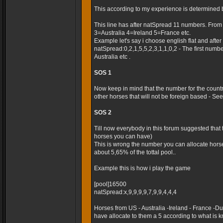
This according to my experience is determined 
This line has after natSpread 11 numbers. Fro
3=Australia 4=Ireland 5=France etc.
Example let's say i choose english flat and after t
natSpread:0,2,1,5,5,2,3,1,1,0,2 - The first numb
Australia etc .
SOS 1
Now keep in mind that the number for the country
other horses that will not be foreign based - Seems
SOS 2
Till now everybody in this forum suggested that
horses you can have)
This is wrong the number you can allocate horse
about 5,65% of the tottal pool..
Example this is how i play the game
[pool]16500
natSpread:x,9,9,9,9,7,9,9,4,4,4
Horses from US - Australia -Ireland - France -
have allocate to them a 5 according to what is k