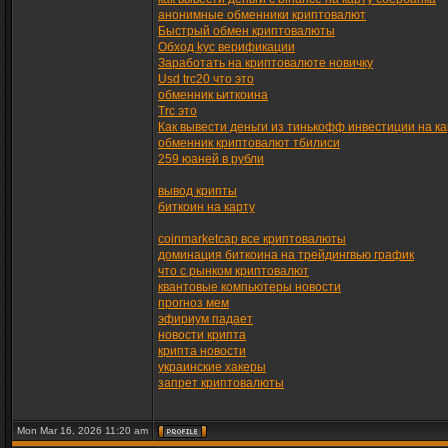
анонимные обменники криптовалют
Быстрый обмен криптовалюты
Обход kyc верификации
Заработать на криптовалюте новичку
Usd trc20 что это
обменник ьиткоина
Trc это
Как вывести деньги из тинькофф инвестиции на ка
обменник криптовалют тбилиси
259 юаней в рубли
вывод крипты
биткоин на карту
coinmarketcap все криптовалюты
доминация биткоина на трейдингвью график
что с рынком криптовалют
квантовые компьютеры новости
прогноз мем
эфириум падает
новости крипта
крипта новости
украинские хакеры
запрет криптовалюты
Mon Mar 16, 2026 11:20 am