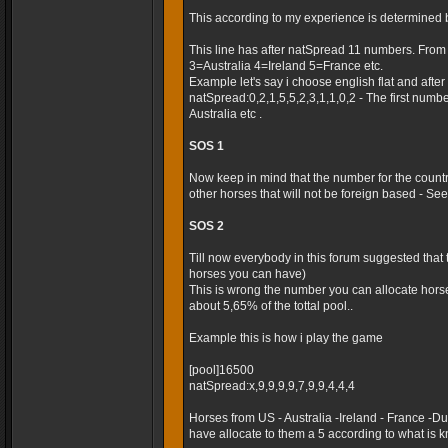
This according to my experience is determined 
This line has after natSpread 11 numbers. Fro
3=Australia 4=Ireland 5=France etc.
Example let's say i choose english flat and after t
natSpread:0,2,1,5,5,2,3,1,1,0,2 - The first numb
Australia etc .
SOS 1
Now keep in mind that the number for the country
other horses that will not be foreign based - Seems
SOS 2
Till now everybody in this forum suggested that
horses you can have)
This is wrong the number you can allocate horse
about 5,65% of the tottal pool..
Example this is how i play the game
[pool]16500
natSpread:x,9,9,9,9,7,9,9,4,4,4
Horses from US - Australia -Ireland - France -
have allocate to them a 5 according to what is k