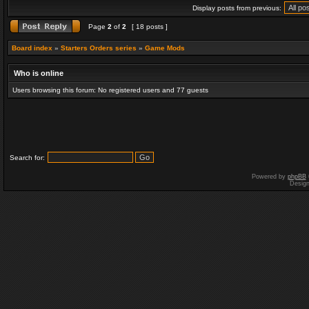
Display posts from previous:
Page
2
of
2
[ 18 posts ]
Board index
»
Starters Orders series
»
Game Mods
Who is online
Users browsing this forum: No registered users and 77 guests
Search for:
Powered by
phpBB
Desig