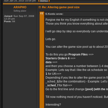
Sun Jan 25, 2015 10:04 pm
ARAPHO
Re: Altering game pool size
Selling plater
G.Kontis wrote:
Joined:
Sun Sep 07, 2008
12:25 pm
Forgive me for my English if something is not cle
Posts:
84
Those you think you know everything about alteri
I will go step by step so everybody can unders
Lets go.
You can alter the game size pool up to about 2
To do this you go
Program Files
==>
Starters Orders 6
==>
data
==>
and then you choose a number between 1-4 dep
Example: Lets say that i like the uk schedule so 
1
for UK==>
Depending if you like to alter the game pool in 
_sched_fj(for the combination) - Example: Let's 
_sched_f
for flat==>
Go to the first line and change
[pool]
(with the 
Till now nothing most of you haven't noticed. Bu
Interesting?