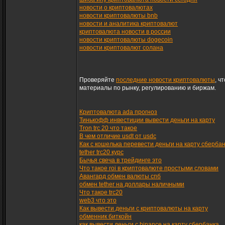
новости о криптовалютах
новости криптовалюты bnb
новости и аналитика криптовалют
криптовалюта новости в россии
новости криптовалюты dogecoin
новости криптовалют солана
Проверяйте
последние новости криптовалюты
, ч
материалы по рынку, регулированию и биржам.
Криптовалюта ada прогноз
Тинькофф инвестиции вывести деньги на карту
Tron trc 20 что такое
В чем отличие usdt от usdc
Как с кошелька перевести деньги на карту сберба
tether trc20 курс
Бычья свеча в трейдинге это
Что такое roi в криптовалюте простыми словами
Авангард обмен валюты спб
обмен tether на доллары наличными
Что такое trc20
web3 что это
Как вывести деньги с криптовалюты на карту
обменник биткойн
как вывести деньги с binance на карту сбербанка