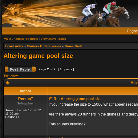
Regist
View unanswered posts
|
View active topics
Board index
»
Starters Orders series
»
Game Mods
Altering game pool size
Page
2
of
2
[ 18 posts ]
Print view
Alte
Author
RentonT
Re: Altering game pool size
Selling plater
If you increase the size to 15000 what happens rega
Joined:
Fri Feb 17, 2012
11:56 am
Are there always 20 runners in the guineas and derby
Posts:
41
This sounds irritating?