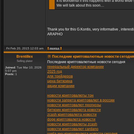
It is wonderful if this happens with a world wide s
We will talk about this soon....
Thank you for this G.Kontis, very informative , interest
ARAPHO
Fri Feb 20, 2015 12:03 am
Brentillex
Последние криптовалютные новости сегодня
Selling plater
Последние криптовалютные новости сегодня
генеральный директор компании
Joined:
Tue Mar 10, 2026
5:07 pm
2025 год
Posts:
1
для трейдеров
цена биткоина
акции компании
новости криптовалюты тон
новости запрета криптовалют в россии
новости криптовалют прогнозы
биткоин криптовалюта новости
zcash криптовалюта новости
doge криптовалюта новости
новости криптовалюты zcash
новости криптовалют cardano
шиба ину криптовалюта новости сегодня