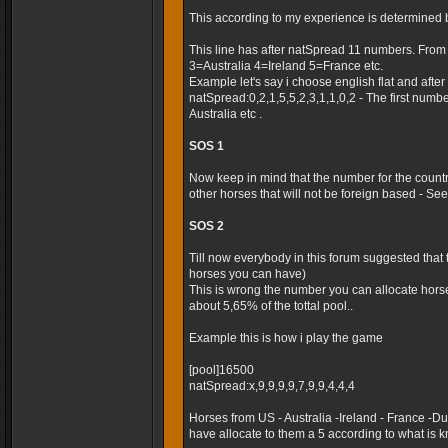
This according to my experience is determined 
This line has after natSpread 11 numbers. Fro
3=Australia 4=Ireland 5=France etc.
Example let's say i choose english flat and after t
natSpread:0,2,1,5,5,2,3,1,1,0,2 - The first numb
Australia etc .
SOS 1
Now keep in mind that the number for the country
other horses that will not be foreign based - Seems
SOS 2
Till now everybody in this forum suggested that
horses you can have)
This is wrong the number you can allocate horse
about 5,65% of the tottal pool..
Example this is how i play the game
[pool]16500
natSpread:x,9,9,9,9,7,9,9,4,4,4
Horses from US - Australia -Ireland - France -
have allocate to them a 5 according to what is k