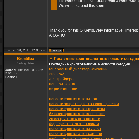
It is wonderful if this happens with a world wide s
We will talk about this soon....
Thank you for this G.Kontis, very informative , interest
ARAPHO
Fri Feb 20, 2015 12:03 am
Brentillex
Последние криптовалютные новости сегодня
Selling plater
Последние криптовалютные новости сегодня
генеральный директор компании
Joined:
Tue Mar 10, 2026
5:07 pm
2025 год
Posts:
1
для трейдеров
цена биткоина
акции компании
новости криптовалюты тон
новости запрета криптовалют в россии
новости криптовалют прогнозы
биткоин криптовалюта новости
zcash криптовалюта новости
doge криптовалюта новости
новости криптовалюты zcash
новости криптовалют cardano
шиба ину криптовалюта новости сегодня