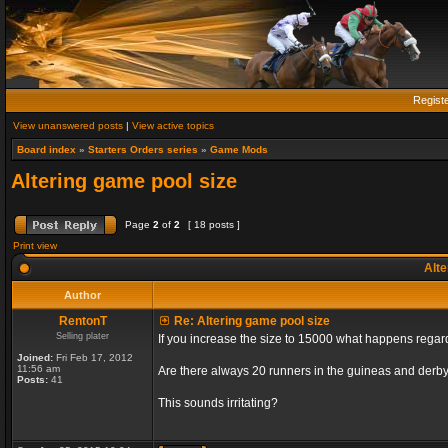
Regist
View unanswered posts
|
View active topics
Board index
»
Starters Orders series
»
Game Mods
Altering game pool size
Page
2
of
2
[ 18 posts ]
Print view
Alte
Author
RentonT
Re: Altering game pool size
Selling plater
If you increase the size to 15000 what happens rega
Joined:
Fri Feb 17, 2012
11:56 am
Are there always 20 runners in the guineas and derby
Posts:
41
This sounds irritating?