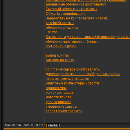
анонимные обменники криптовалют
Быстрый обмен криптовалюты
Обход kyc верификации
Заработать на криптовалюте новичку
Usd trc20 что это
обменник ьиткоина
Trc это
Как вывести деньги из тинькофф инвестиции на ка
обменник криптовалют тбилиси
259 юаней в рубли
вывод крипты
биткоин на карту
coinmarketcap все криптовалюты
доминация биткоина на трейдингвью график
что с рынком криптовалют
квантовые компьютеры новости
прогноз мем
эфириум падает
новости крипта
крипта новости
украинские хакеры
запрет криптовалюты
Mon Mar 16, 2026 11:20 am