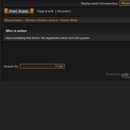
Display posts from previous:
Page
2
of
2
[ 18 posts ]
Board index
»
Starters Orders series
»
Game Mods
Who is online
Users browsing this forum: No registered users and 193 guests
Search for:
Powered by
phpBB
Desig