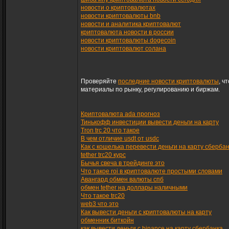
новости о криптовалютах
новости криптовалюты bnb
новости и аналитика криптовалют
криптовалюта новости в россии
новости криптовалюты dogecoin
новости криптовалют солана
Проверяйте
последние новости криптовалюты
, ч
материалы по рынку, регулированию и биржам.
Криптовалюта ada прогноз
Тинькофф инвестиции вывести деньги на карту
Tron trc 20 что такое
В чем отличие usdt от usdc
Как с кошелька перевести деньги на карту сберба
tether trc20 курс
Бычья свеча в трейдинге это
Что такое roi в криптовалюте простыми словами
Авангард обмен валюты спб
обмен tether на доллары наличными
Что такое trc20
web3 что это
Как вывести деньги с криптовалюты на карту
обменник биткойн
как вывести деньги с binance на карту сбербанка