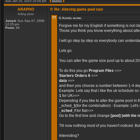
Sun Jan 25, 2015 10:04 pm
ARAPHO
Re: Altering game pool size
Selling plater
G.Kontis wrote:
Joined:
Sun Sep 07, 2008
12:25 pm
Forgive me for my English if something is not cle
Posts:
84
Those you think you know everything about alteri
I will go step by step so everybody can unders
Lets go.
You can alter the game size pool up to about 2
To do this you go
Program Files
==>
Starters Orders 6
==>
data
==>
and then you choose a number between 1-4 dep
Example: Lets say that i like the uk schedule so 
1
for UK==>
Depending if you like to alter the game pool in 
_sched_fj(for the combination) - Example: Let's 
_sched_f
for flat==>
Go to the first line and change
[pool]
(with the 
Till now nothing most of you haven't noticed. Bu
Interesting?