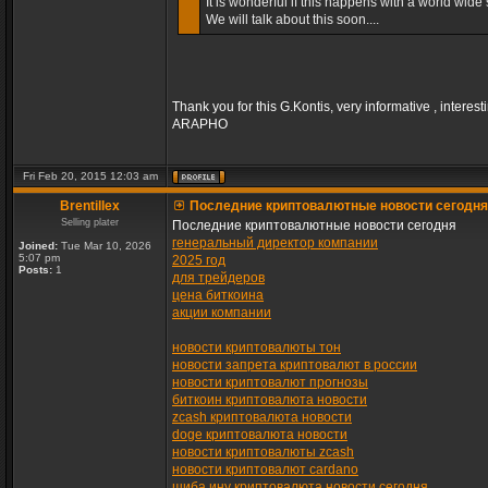
It is wonderful if this happens with a world wide s
We will talk about this soon....
Thank you for this G.Kontis, very informative , interest
ARAPHO
Fri Feb 20, 2015 12:03 am
Brentillex
Последние криптовалютные новости сегодня
Selling plater
Последние криптовалютные новости сегодня
генеральный директор компании
Joined:
Tue Mar 10, 2026
5:07 pm
2025 год
Posts:
1
для трейдеров
цена биткоина
акции компании
новости криптовалюты тон
новости запрета криптовалют в россии
новости криптовалют прогнозы
биткоин криптовалюта новости
zcash криптовалюта новости
doge криптовалюта новости
новости криптовалюты zcash
новости криптовалют cardano
шиба ину криптовалюта новости сегодня