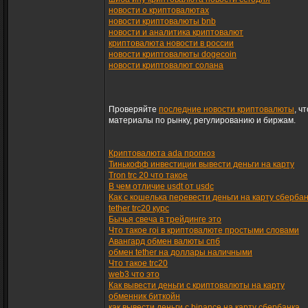
новости о криптовалютах
новости криптовалюты bnb
новости и аналитика криптовалют
криптовалюта новости в россии
новости криптовалюты dogecoin
новости криптовалют солана
Проверяйте
последние новости криптовалюты
, ч
материалы по рынку, регулированию и биржам.
Криптовалюта ada прогноз
Тинькофф инвестиции вывести деньги на карту
Tron trc 20 что такое
В чем отличие usdt от usdc
Как с кошелька перевести деньги на карту сберба
tether trc20 курс
Бычья свеча в трейдинге это
Что такое roi в криптовалюте простыми словами
Авангард обмен валюты спб
обмен tether на доллары наличными
Что такое trc20
web3 что это
Как вывести деньги с криптовалюты на карту
обменник биткойн
как вывести деньги с binance на карту сбербанка