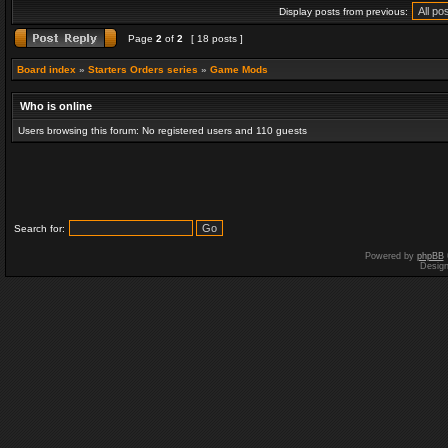
Display posts from previous:
Page
2
of
2
[ 18 posts ]
Board index
»
Starters Orders series
»
Game Mods
Who is online
Users browsing this forum: No registered users and 110 guests
Search for:
Powered by
phpBB
Desig