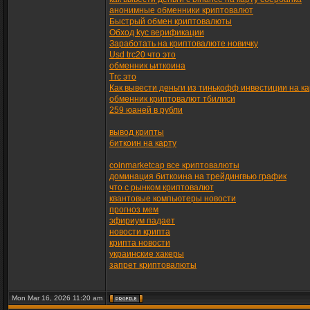
анонимные обменники криптовалют
Быстрый обмен криптовалюты
Обход kyc верификации
Заработать на криптовалюте новичку
Usd trc20 что это
обменник ьиткоина
Trc это
Как вывести деньги из тинькофф инвестиции на ка
обменник криптовалют тбилиси
259 юаней в рубли
вывод крипты
биткоин на карту
coinmarketcap все криптовалюты
доминация биткоина на трейдингвью график
что с рынком криптовалют
квантовые компьютеры новости
прогноз мем
эфириум падает
новости крипта
крипта новости
украинские хакеры
запрет криптовалюты
Mon Mar 16, 2026 11:20 am