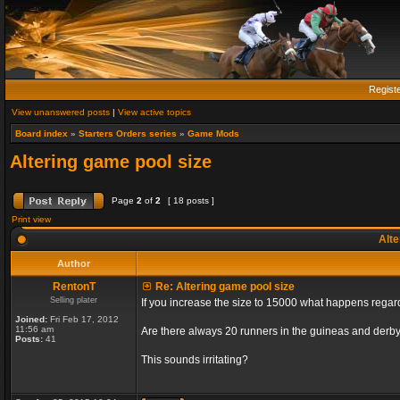
Regist
View unanswered posts
|
View active topics
Board index
»
Starters Orders series
»
Game Mods
Altering game pool size
Page
2
of
2
[ 18 posts ]
Print view
Alte
Author
RentonT
Re: Altering game pool size
Selling plater
If you increase the size to 15000 what happens rega
Joined:
Fri Feb 17, 2012
11:56 am
Are there always 20 runners in the guineas and derby
Posts:
41
This sounds irritating?