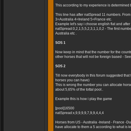
This according to my experience is determined 
This line has after natSpread 11 numbers. Fro
3=Australia 4=Ireland 5=France etc.
Example let's say i choose english flat and after t
natSpread:0,2,1,5,5,2,3,1,1,0,2 - The first numb
Australia etc .
SOS 1
Now keep in mind that the number for the country
other horses that will not be foreign based - Seems
SOS 2
Till now everybody in this forum suggested that
horses you can have)
This is wrong the number you can allocate horse
about 5,65% of the tottal pool..
Example this is how i play the game
[pool]16500
natSpread:x,9,9,9,9,7,9,9,4,4,4
Horses from US - Australia -Ireland - France -
have allocate to them a 5 according to what is k