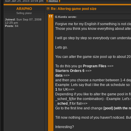
Sun Jan 25, 2015 10:04 pm
ARAPHO
Re: Altering game pool size
Selling plater
G.Kontis wrote:
Joined:
Sun Sep 07, 2008
12:25 pm
Forgive me for my English if something is not cle
Posts:
84
Those you think you know everything about alteri
I will go step by step so everybody can unders
Lets go.
You can alter the game size pool up to about 2
To do this you go
Program Files
==>
Starters Orders 6
==>
data
==>
and then you choose a number between 1-4 dep
Example: Lets say that i like the uk schedule so 
1
for UK==>
Depending if you like to alter the game pool in 
_sched_fj(for the combination) - Example: Let's 
_sched_f
for flat==>
Go to the first line and change
[pool]
(with the 
Till now nothing most of you haven't noticed. Bu
Interesting?