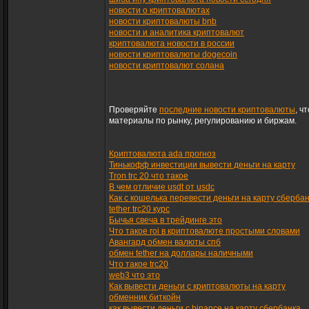
новости о криптовалютах
новости криптовалюты bnb
новости и аналитика криптовалют
криптовалюта новости в россии
новости криптовалюты dogecoin
новости криптовалют солана
Проверяйте
последние новости криптовалюты
, ч
материалы по рынку, регулированию и биржам.
Криптовалюта ada прогноз
Тинькофф инвестиции вывести деньги на карту
Tron trc 20 что такое
В чем отличие usdt от usdc
Как с кошелька перевести деньги на карту сберба
tether trc20 курс
Бычья свеча в трейдинге это
Что такое roi в криптовалюте простыми словами
Авангард обмен валюты спб
обмен tether на доллары наличными
Что такое trc20
web3 что это
Как вывести деньги с криптовалюты на карту
обменник биткойн
как вывести деньги с binance на карту сбербанка