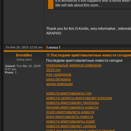
It is wonderful if this happens with a world wide s
We will talk about this soon....
Thank you for this G.Kontis, very informative , interest
ARAPHO
Fri Feb 20, 2015 12:03 am
Brentillex
Последние криптовалютные новости сегодня
Selling plater
Последние криптовалютные новости сегодня
генеральный директор компании
Joined:
Tue Mar 10, 2026
5:07 pm
2025 год
Posts:
1
для трейдеров
цена биткоина
акции компании
новости криптовалюты тон
новости запрета криптовалют в россии
новости криптовалют прогнозы
биткоин криптовалюта новости
zcash криптовалюта новости
doge криптовалюта новости
новости криптовалюты zcash
новости криптовалют cardano
шиба ину криптовалюта новости сегодня