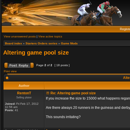
Regist
View unanswered posts
|
View active topics
Board index
»
Starters Orders series
»
Game Mods
Altering game pool size
Page
2
of
2
[ 18 posts ]
Print view
Alte
Author
RentonT
Re: Altering game pool size
Selling plater
If you increase the size to 15000 what happens rega
Joined:
Fri Feb 17, 2012
11:56 am
Are there always 20 runners in the guineas and derby
Posts:
41
This sounds irritating?