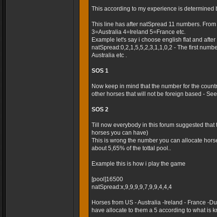
This according to my experience is determined 
This line has after natSpread 11 numbers. Fro
3=Australia 4=Ireland 5=France etc.
Example let's say i choose english flat and after t
natSpread:0,2,1,5,5,2,3,1,1,0,2 - The first numb
Australia etc .
SOS 1
Now keep in mind that the number for the country
other horses that will not be foreign based - Seems
SOS 2
Till now everybody in this forum suggested that
horses you can have)
This is wrong the number you can allocate horse
about 5,65% of the tottal pool..
Example this is how i play the game
[pool]16500
natSpread:x,9,9,9,9,7,9,9,4,4,4
Horses from US - Australia -Ireland - France -
have allocate to them a 5 according to what is k