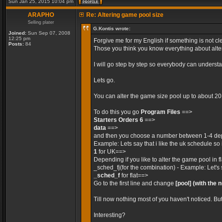
Sun Jan 25, 2015 10:04 pm
ARAPHO
Re: Altering game pool size
Selling plater
G.Kontis wrote:
Joined:
Sun Sep 07, 2008
12:25 pm
Forgive me for my English if something is not cle
Posts:
84
Those you think you know everything about alteri
I will go step by step so everybody can unders
Lets go.
You can alter the game size pool up to about 2
To do this you go
Program Files
==>
Starters Orders 6
==>
data
==>
and then you choose a number between 1-4 dep
Example: Lets say that i like the uk schedule so 
1
for UK==>
Depending if you like to alter the game pool in 
_sched_fj(for the combination) - Example: Let's 
_sched_f
for flat==>
Go to the first line and change
[pool]
(with the 
Till now nothing most of you haven't noticed. Bu
Interesting?