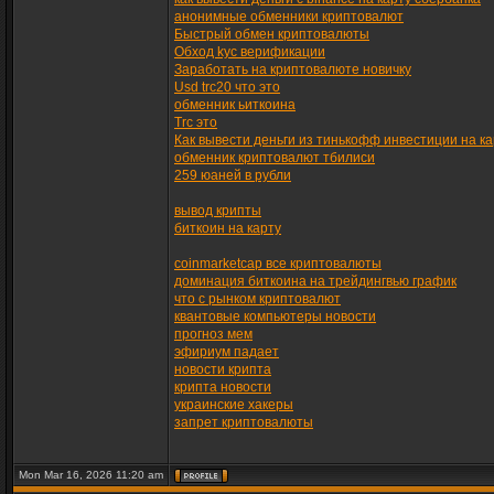
анонимные обменники криптовалют
Быстрый обмен криптовалюты
Обход kyc верификации
Заработать на криптовалюте новичку
Usd trc20 что это
обменник ьиткоина
Trc это
Как вывести деньги из тинькофф инвестиции на ка
обменник криптовалют тбилиси
259 юаней в рубли
вывод крипты
биткоин на карту
coinmarketcap все криптовалюты
доминация биткоина на трейдингвью график
что с рынком криптовалют
квантовые компьютеры новости
прогноз мем
эфириум падает
новости крипта
крипта новости
украинские хакеры
запрет криптовалюты
Mon Mar 16, 2026 11:20 am