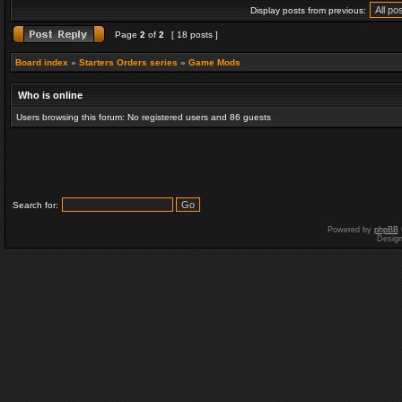
Display posts from previous:
Page
2
of
2
[ 18 posts ]
Board index
»
Starters Orders series
»
Game Mods
Who is online
Users browsing this forum: No registered users and 86 guests
Search for:
Powered by
phpBB
Desig