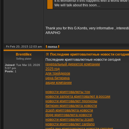
It is wonderful if this happens with a world wide s
We will talk about this soon....
Thank you for this G.Kontis, very informative , interest
ARAPHO
Fri Feb 20, 2015 12:03 am
Brentillex
Последние криптовалютные новости сегодня
Selling plater
Последние криптовалютные новости сегодня
генеральный директор компании
Joined:
Tue Mar 10, 2026
5:07 pm
2025 год
Posts:
1
для трейдеров
цена биткоина
акции компании
новости криптовалюты тон
новости запрета криптовалют в россии
новости криптовалют прогнозы
биткоин криптовалюта новости
zcash криптовалюта новости
doge криптовалюта новости
новости криптовалюты zcash
новости криптовалют cardano
шиба ину криптовалюта новости сегодня