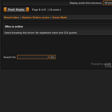
Display posts from previous:
Page
2
of
2
[ 18 posts ]
Board index
»
Starters Orders series
»
Game Mods
Who is online
Users browsing this forum: No registered users and 115 guests
Search for:
Powered by
phpBB
Desig