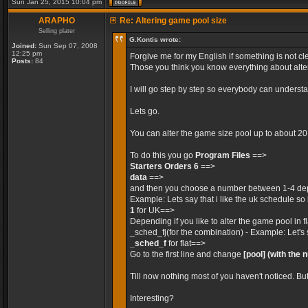
Sun Jan 25, 2015 10:04 pm
ARAPHO
Re: Altering game pool size
Selling plater
G.Kontis wrote:
Joined:
Sun Sep 07, 2008
12:25 pm
Forgive me for my English if something is not cle
Posts:
84
Those you think you know everything about alteri
I will go step by step so everybody can unders
Lets go.
You can alter the game size pool up to about 2
To do this you go
Program Files
==>
Starters Orders 6
==>
data
==>
and then you choose a number between 1-4 dep
Example: Lets say that i like the uk schedule so 
1
for UK==>
Depending if you like to alter the game pool in 
_sched_fj(for the combination) - Example: Let's 
_sched_f
for flat==>
Go to the first line and change
[pool]
(with the 
Till now nothing most of you haven't noticed. Bu
Interesting?