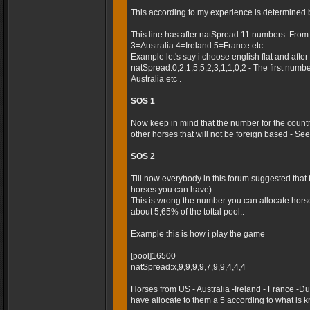
This according to my experience is determined 
This line has after natSpread 11 numbers. Fro
3=Australia 4=Ireland 5=France etc.
Example let's say i choose english flat and after t
natSpread:0,2,1,5,5,2,3,1,1,0,2 - The first numb
Australia etc .
SOS 1
Now keep in mind that the number for the country
other horses that will not be foreign based - Seems
SOS 2
Till now everybody in this forum suggested that
horses you can have)
This is wrong the number you can allocate horse
about 5,65% of the tottal pool..
Example this is how i play the game
[pool]16500
natSpread:x,9,9,9,9,7,9,9,4,4,4
Horses from US - Australia -Ireland - France -
have allocate to them a 5 according to what is k