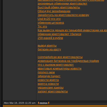
анонимные обменники криптовалют
Быстрый обмен криптовалюты
Обход kyc верификации
Заработать на криптовалюте новичку
Usd trc20 что это
обменник ьиткоина
Trc это
Как вывести деньги из тинькофф инвестиции на ка
обменник криптовалют тбилиси
259 юаней в рубли
вывод крипты
биткоин на карту
coinmarketcap все криптовалюты
доминация биткоина на трейдингвью график
что с рынком криптовалют
квантовые компьютеры новости
прогноз мем
эфириум падает
новости крипта
крипта новости
украинские хакеры
запрет криптовалюты
Mon Mar 16, 2026 11:20 am