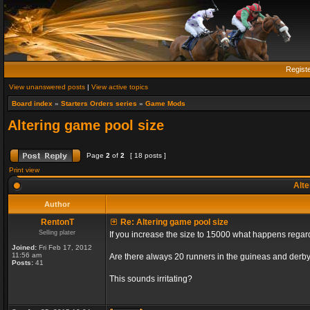
Regist
View unanswered posts
|
View active topics
Board index
»
Starters Orders series
»
Game Mods
Altering game pool size
Page
2
of
2
[ 18 posts ]
Print view
Alte
Author
RentonT
Re: Altering game pool size
Selling plater
If you increase the size to 15000 what happens rega
Joined:
Fri Feb 17, 2012
11:56 am
Are there always 20 runners in the guineas and derby
Posts:
41
This sounds irritating?