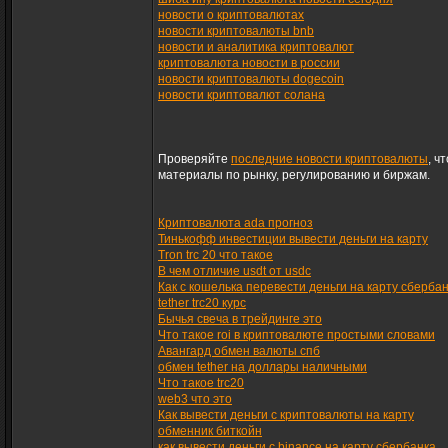
новости о криптовалютах
новости криптовалюты bnb
новости и аналитика криптовалют
криптовалюта новости в россии
новости криптовалюты dogecoin
новости криптовалют солана
Проверяйте
последние новости криптовалюты
, ч
материалы по рынку, регулированию и биржам.
Криптовалюта ada прогноз
Тинькофф инвестиции вывести деньги на карту
Tron trc 20 что такое
В чем отличие usdt от usdc
Как с кошелька перевести деньги на карту сберба
tether trc20 курс
Бычья свеча в трейдинге это
Что такое roi в криптовалюте простыми словами
Авангард обмен валюты спб
обмен tether на доллары наличными
Что такое trc20
web3 что это
Как вывести деньги с криптовалюты на карту
обменник биткойн
как вывести деньги с binance на карту сбербанка