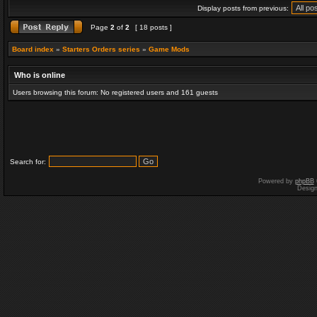
Display posts from previous:
Page
2
of
2
[ 18 posts ]
Board index
»
Starters Orders series
»
Game Mods
Who is online
Users browsing this forum: No registered users and 161 guests
Search for:
Powered by
phpBB
Desig