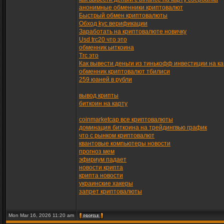
анонимные обменники криптовалют
Быстрый обмен криптовалюты
Обход kyc верификации
Заработать на криптовалюте новичку
Usd trc20 что это
обменник ьиткоина
Trc это
Как вывести деньги из тинькофф инвестиции на ка
обменник криптовалют тбилиси
259 юаней в рубли
вывод крипты
биткоин на карту
coinmarketcap все криптовалюты
доминация биткоина на трейдингвью график
что с рынком криптовалют
квантовые компьютеры новости
прогноз мем
эфириум падает
новости крипта
крипта новости
украинские хакеры
запрет криптовалюты
Mon Mar 16, 2026 11:20 am