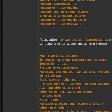
новости о криптовалютах
новости криптовалюты bnb
новости и аналитика криптовалют
криптовалюта новости в россии
новости криптовалюты dogecoin
новости криптовалют солана
Проверяйте
последние новости криптовалюты
, ч
материалы по рынку, регулированию и биржам.
Криптовалюта ada прогноз
Тинькофф инвестиции вывести деньги на карту
Tron trc 20 что такое
В чем отличие usdt от usdc
Как с кошелька перевести деньги на карту сберба
tether trc20 курс
Бычья свеча в трейдинге это
Что такое roi в криптовалюте простыми словами
Авангард обмен валюты спб
обмен tether на доллары наличными
Что такое trc20
web3 что это
Как вывести деньги с криптовалюты на карту
обменник биткойн
как вывести деньги с binance на карту сбербанка