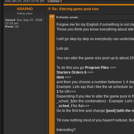
Sun Jan 25, 2015 10:04 pm
ARAPHO
Re: Altering game pool size
Selling plater
G.Kontis wrote:
Joined:
Sun Sep 07, 2008
12:25 pm
Forgive me for my English if something is not cle
Posts:
84
Those you think you know everything about alteri
I will go step by step so everybody can unders
Lets go.
You can alter the game size pool up to about 2
To do this you go
Program Files
==>
Starters Orders 6
==>
data
==>
and then you choose a number between 1-4 dep
Example: Lets say that i like the uk schedule so 
1
for UK==>
Depending if you like to alter the game pool in 
_sched_fj(for the combination) - Example: Let's 
_sched_f
for flat==>
Go to the first line and change
[pool]
(with the 
Till now nothing most of you haven't noticed. Bu
Interesting?