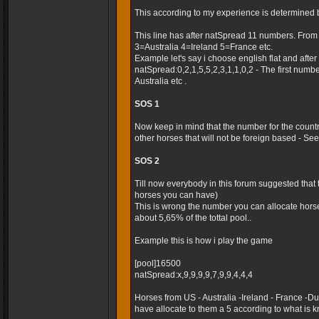
This according to my experience is determined 
This line has after natSpread 11 numbers. Fro
3=Australia 4=Ireland 5=France etc.
Example let's say i choose english flat and after t
natSpread:0,2,1,5,5,2,3,1,1,0,2 - The first numb
Australia etc .
SOS 1
Now keep in mind that the number for the country
other horses that will not be foreign based - Seems
SOS 2
Till now everybody in this forum suggested that
horses you can have)
This is wrong the number you can allocate horse
about 5,65% of the tottal pool..
Example this is how i play the game
[pool]16500
natSpread:x,9,9,9,9,7,9,9,4,4,4
Horses from US - Australia -Ireland - France -
have allocate to them a 5 according to what is k