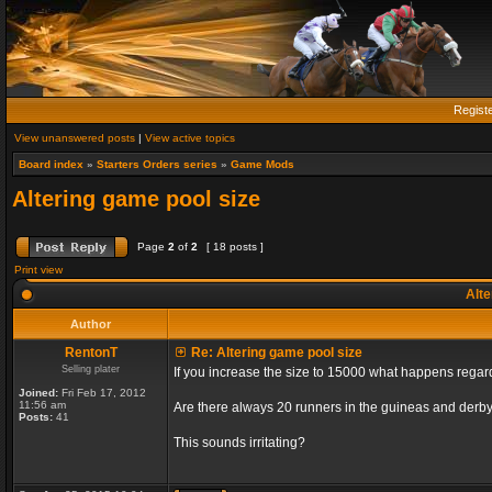
Regist
View unanswered posts
|
View active topics
Board index
»
Starters Orders series
»
Game Mods
Altering game pool size
Page
2
of
2
[ 18 posts ]
Print view
Alte
Author
RentonT
Re: Altering game pool size
Selling plater
If you increase the size to 15000 what happens rega
Joined:
Fri Feb 17, 2012
11:56 am
Are there always 20 runners in the guineas and derby
Posts:
41
This sounds irritating?