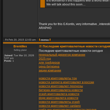
It is wonderful if this happens with a world wide s
We will talk about this soon....
Thank you for this G.Kontis, very informative , interest
ARAPHO
Fri Feb 20, 2015 12:03 am
Brentillex
Последние криптовалютные новости сегодня
Selling plater
Последние криптовалютные новости сегодня
генеральный директор компании
Joined:
Tue Mar 10, 2026
5:07 pm
2025 год
Posts:
1
для трейдеров
цена биткоина
акции компании
новости криптовалюты тон
новости запрета криптовалют в россии
новости криптовалют прогнозы
биткоин криптовалюта новости
zcash криптовалюта новости
doge криптовалюта новости
новости криптовалюты zcash
новости криптовалют cardano
шиба ину криптовалюта новости сегодня