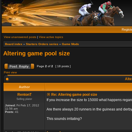
Regist
View unanswered posts
|
View active topics
Board index
»
Starters Orders series
»
Game Mods
Altering game pool size
Page
2
of
2
[ 18 posts ]
Print view
Alte
Author
RentonT
Re: Altering game pool size
Selling plater
If you increase the size to 15000 what happens rega
Joined:
Fri Feb 17, 2012
11:56 am
Are there always 20 runners in the guineas and derby
Posts:
41
This sounds irritating?