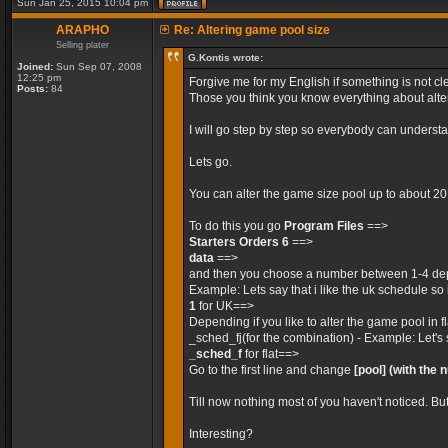
Sun Jan 25, 2015 10:04 pm
ARAPHO
Re: Altering game pool size
Selling plater
G.Kontis wrote:
Joined:
Sun Sep 07, 2008
12:25 pm
Forgive me for my English if something is not cle
Posts:
84
Those you think you know everything about alteri
I will go step by step so everybody can unders
Lets go.
You can alter the game size pool up to about 2
To do this you go
Program Files
==>
Starters Orders 6
==>
data
==>
and then you choose a number between 1-4 dep
Example: Lets say that i like the uk schedule so 
1
for UK==>
Depending if you like to alter the game pool in 
_sched_fj(for the combination) - Example: Let's 
_sched_f
for flat==>
Go to the first line and change
[pool]
(with the 
Till now nothing most of you haven't noticed. Bu
Interesting?