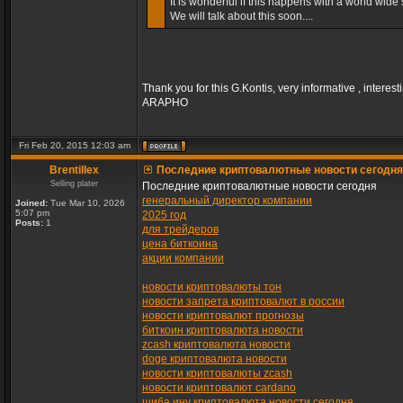
It is wonderful if this happens with a world wide s
We will talk about this soon....
Thank you for this G.Kontis, very informative , interest
ARAPHO
Fri Feb 20, 2015 12:03 am
Brentillex
Последние криптовалютные новости сегодня
Selling plater
Последние криптовалютные новости сегодня
генеральный директор компании
Joined:
Tue Mar 10, 2026
5:07 pm
2025 год
Posts:
1
для трейдеров
цена биткоина
акции компании
новости криптовалюты тон
новости запрета криптовалют в россии
новости криптовалют прогнозы
биткоин криптовалюта новости
zcash криптовалюта новости
doge криптовалюта новости
новости криптовалюты zcash
новости криптовалют cardano
шиба ину криптовалюта новости сегодня