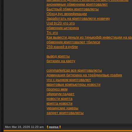
анонимные обменники криптовалют
Быстрый обмен криптовалюты
Обход kyc верификации
Заработать на криптовалюте новичку
Usd trc20 что это
обменник ьиткоина
Trc это
Как вывести деньги из тинькофф инвестиции на ка
обменник криптовалют тбилиси
259 юаней в рубли
вывод крипты
биткоин на карту
coinmarketcap все криптовалюты
доминация биткоина на трейдингвью график
что с рынком криптовалют
квантовые компьютеры новости
прогноз мем
эфириум падает
новости крипта
крипта новости
украинские хакеры
запрет криптовалюты
Mon Mar 16, 2026 11:20 am