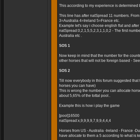
This according to my experience is determined 
This line has after natSpread 11 numbers. Fro
3=Australia 4=Ireland 5=France etc.
Example let's say i choose english flat and after t
natSpread:0,2,1,5,5,2,3,1,1,0,2 - The first numb
Australia etc .
SOS 1
Now keep in mind that the number for the country
other horses that will not be foreign based - Seems
SOS 2
Till now everybody in this forum suggested that
horses you can have)
This is wrong the number you can allocate horse
about 5,65% of the tottal pool..
Example this is how i play the game
[pool]16500
natSpread:x,9,9,9,9,7,9,9,4,4,4
Horses from US - Australia -Ireland - France -
have allocate to them a 5 according to what is k