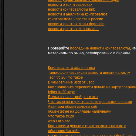
новости о криптовалютах
новости криптовалюты bnb
новости и аналитика криптовалют
криптовалюта новости в россии
новости криптовалюты dogecoin
новости криптовалют солана
Проверяйте
последние новости криптовалюты
, ч
материалы по рынку, регулированию и биржам.
Криптовалюта ada прогноз
Тинькофф инвестиции вывести деньги на карту
Tron trc 20 что такое
В чем отличие usdt от usdc
Как с кошелька перевести деньги на карту сберба
tether trc20 курс
Бычья свеча в трейдинге это
Что такое roi в криптовалюте простыми словами
Авангард обмен валюты спб
обмен tether на доллары наличными
Что такое trc20
web3 что это
Как вывести деньги с криптовалюты на карту
обменник биткойн
как вывести деньги с binance на карту сбербанка