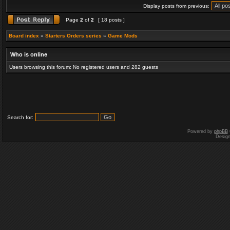
Display posts from previous:
Page
2
of
2
[ 18 posts ]
Board index
»
Starters Orders series
»
Game Mods
Who is online
Users browsing this forum: No registered users and 282 guests
Search for:
Powered by
phpBB
Desig