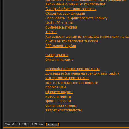
анонимные обменники криптовалют
Быстрый обмен криптовалюты
Обход kyc верификации
Заработать на криптовалюте новичку
Usd trc20 что это
обменник ьиткоина
Trc это
Как вывести деньги из тинькофф инвестиции на ка
обменник криптовалют тбилиси
259 юаней в рубли
вывод крипты
биткоин на карту
coinmarketcap все криптовалюты
доминация биткоина на трейдингвью график
что с рынком криптовалют
квантовые компьютеры новости
прогноз мем
эфириум падает
новости крипта
крипта новости
украинские хакеры
запрет криптовалюты
Mon Mar 16, 2026 11:20 am