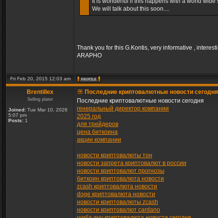
It is wonderful if this happens with a world wide s
We will talk about this soon....
Thank you for this G.Kontis, very informative , interest
ARAPHO
Fri Feb 20, 2015 12:03 am
Brentillex
Последние криптовалютные новости сегодня
Selling plater
Последние криптовалютные новости сегодня
генеральный директор компании
Joined:
Tue Mar 10, 2026
5:07 pm
2025 год
Posts:
1
для трейдеров
цена биткоина
акции компании
новости криптовалюты тон
новости запрета криптовалют в россии
новости криптовалют прогнозы
биткоин криптовалюта новости
zcash криптовалюта новости
doge криптовалюта новости
новости криптовалюты zcash
новости криптовалют cardano
шиба ину криптовалюта новости сегодня