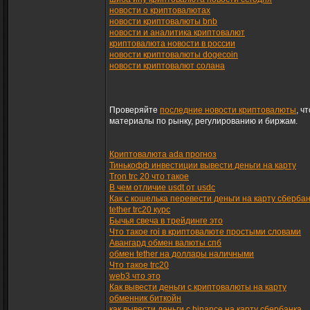
новости о криптовалютах
новости криптовалюты bnb
новости и аналитика криптовалют
криптовалюта новости в россии
новости криптовалюты dogecoin
новости криптовалют солана
Проверяйте
последние новости криптовалюты
, ч
материалы по рынку, регулированию и биржам.
Криптовалюта ada прогноз
Тинькофф инвестиции вывести деньги на карту
Tron trc 20 что такое
В чем отличие usdt от usdc
Как с кошелька перевести деньги на карту сберба
tether trc20 курс
Бычья свеча в трейдинге это
Что такое roi в криптовалюте простыми словами
Авангард обмен валюты спб
обмен tether на доллары наличными
Что такое trc20
web3 что это
Как вывести деньги с криптовалюты на карту
обменник биткойн
как вывести деньги с binance на карту сбербанка