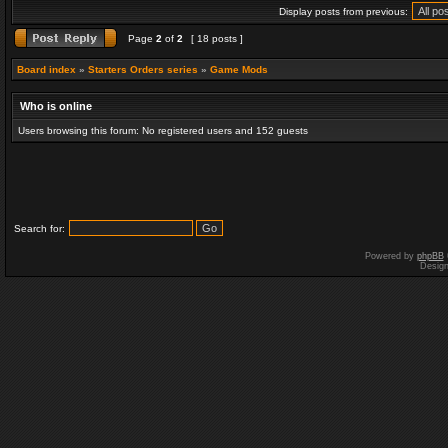
Display posts from previous:
Page
2
of
2
[ 18 posts ]
Board index
»
Starters Orders series
»
Game Mods
Who is online
Users browsing this forum: No registered users and 152 guests
Search for:
Powered by
phpBB
Desig