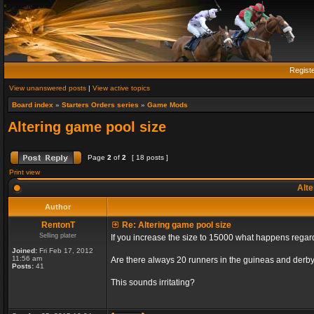
Regist
View unanswered posts
|
View active topics
Board index
»
Starters Orders series
»
Game Mods
Altering game pool size
Page
2
of
2
[ 18 posts ]
Print view
Alte
Author
RentonT
Re: Altering game pool size
Selling plater
If you increase the size to 15000 what happens rega
Joined:
Fri Feb 17, 2012
11:56 am
Are there always 20 runners in the guineas and derby
Posts:
41
This sounds irritating?