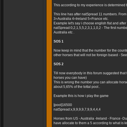
This according to my experience is determined 
This line has after natSpread 11 numbers. Fro
3=Australia 4=Ireland 5=France etc.
Example let's say i choose english flat and after t
natSpread:0,2,1,5,5,2,3,1,1,0,2 - The first numb
Australia etc .
SOS 1
Now keep in mind that the number for the country
other horses that will not be foreign based - Seems
SOS 2
Till now everybody in this forum suggested that
horses you can have)
This is wrong the number you can allocate horse
about 5,65% of the tottal pool..
Example this is how i play the game
[pool]16500
natSpread:x,9,9,9,9,7,9,9,4,4,4
Horses from US - Australia -Ireland - France -
have allocate to them a 5 according to what is k