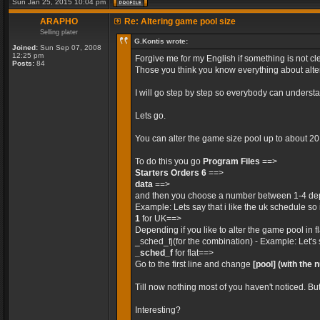
Sun Jan 25, 2015 10:04 pm
ARAPHO
Re: Altering game pool size
Selling plater
G.Kontis wrote:
Joined:
Sun Sep 07, 2008
12:25 pm
Forgive me for my English if something is not cle
Posts:
84
Those you think you know everything about alteri
I will go step by step so everybody can unders
Lets go.
You can alter the game size pool up to about 2
To do this you go
Program Files
==>
Starters Orders 6
==>
data
==>
and then you choose a number between 1-4 dep
Example: Lets say that i like the uk schedule so 
1
for UK==>
Depending if you like to alter the game pool in 
_sched_fj(for the combination) - Example: Let's 
_sched_f
for flat==>
Go to the first line and change
[pool]
(with the 
Till now nothing most of you haven't noticed. Bu
Interesting?