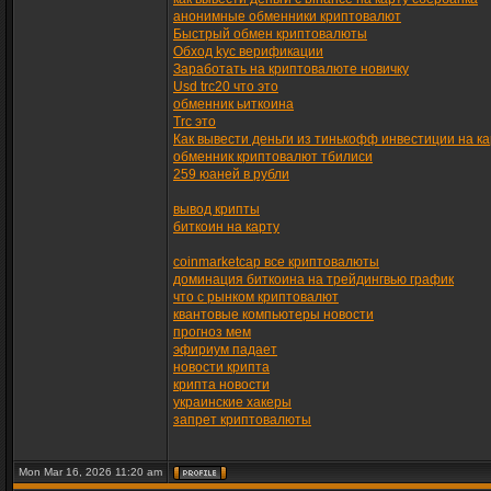
анонимные обменники криптовалют
Быстрый обмен криптовалюты
Обход kyc верификации
Заработать на криптовалюте новичку
Usd trc20 что это
обменник ьиткоина
Trc это
Как вывести деньги из тинькофф инвестиции на ка
обменник криптовалют тбилиси
259 юаней в рубли
вывод крипты
биткоин на карту
coinmarketcap все криптовалюты
доминация биткоина на трейдингвью график
что с рынком криптовалют
квантовые компьютеры новости
прогноз мем
эфириум падает
новости крипта
крипта новости
украинские хакеры
запрет криптовалюты
Mon Mar 16, 2026 11:20 am