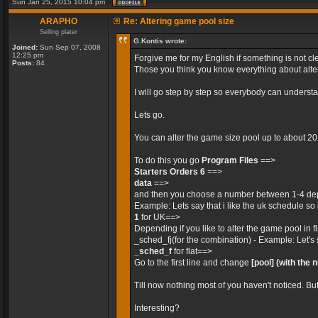
Sun Jan 25, 2015 10:04 pm
ARAPHO
Re: Altering game pool size
Selling plater
G.Kontis wrote:
Joined:
Sun Sep 07, 2008
12:25 pm
Forgive me for my English if something is not cle
Posts:
84
Those you think you know everything about alteri
I will go step by step so everybody can unders
Lets go.
You can alter the game size pool up to about 2
To do this you go
Program Files
==>
Starters Orders 6
==>
data
==>
and then you choose a number between 1-4 dep
Example: Lets say that i like the uk schedule so 
1
for UK==>
Depending if you like to alter the game pool in 
_sched_fj(for the combination) - Example: Let's 
_sched_f
for flat==>
Go to the first line and change
[pool]
(with the 
Till now nothing most of you haven't noticed. Bu
Interesting?