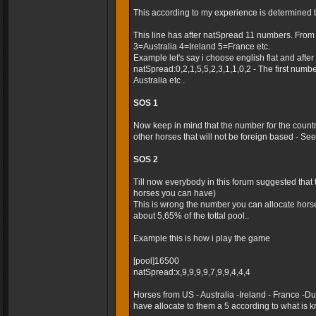
This according to my experience is determined 
This line has after natSpread 11 numbers. Fro
3=Australia 4=Ireland 5=France etc.
Example let's say i choose english flat and after t
natSpread:0,2,1,5,5,2,3,1,1,0,2 - The first numb
Australia etc .
SOS 1
Now keep in mind that the number for the country
other horses that will not be foreign based - Seems
SOS 2
Till now everybody in this forum suggested that
horses you can have)
This is wrong the number you can allocate horse
about 5,65% of the tottal pool..
Example this is how i play the game
[pool]16500
natSpread:x,9,9,9,9,7,9,9,4,4,4
Horses from US - Australia -Ireland - France -
have allocate to them a 5 according to what is k