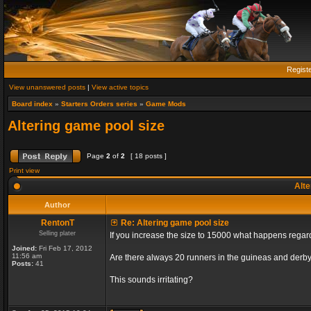
Regist
View unanswered posts
|
View active topics
Board index
»
Starters Orders series
»
Game Mods
Altering game pool size
Page
2
of
2
[ 18 posts ]
Print view
Alte
Author
RentonT
Re: Altering game pool size
Selling plater
If you increase the size to 15000 what happens rega
Joined:
Fri Feb 17, 2012
11:56 am
Are there always 20 runners in the guineas and derby
Posts:
41
This sounds irritating?