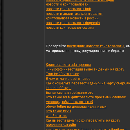
новости о криптовалютах
новости криптовалюты bnb
новости и аналитика криптовалют
криптовалюта новости в россии
новости криптовалюты dogecoin
новости криптовалют солана
Проверяйте
последние новости криптовалюты
, ч
материалы по рынку, регулированию и биржам.
Криптовалюта ada прогноз
Тинькофф инвестиции вывести деньги на карту
Tron trc 20 что такое
В чем отличие usdt от usdc
Как с кошелька перевести деньги на карту сберба
tether trc20 курс
Бычья свеча в трейдинге это
Что такое roi в криптовалюте простыми словами
Авангард обмен валюты спб
обмен tether на доллары наличными
Что такое trc20
web3 что это
Как вывести деньги с криптовалюты на карту
обменник биткойн
как вывести деньги с binance на карту сбербанка