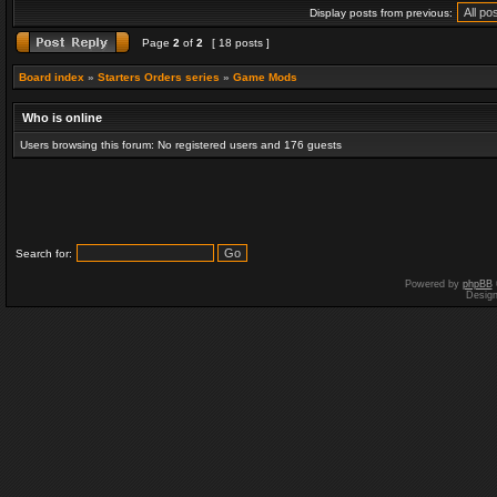
Display posts from previous:
Page
2
of
2
[ 18 posts ]
Board index
»
Starters Orders series
»
Game Mods
Who is online
Users browsing this forum: No registered users and 176 guests
Search for:
Powered by
phpBB
Desig