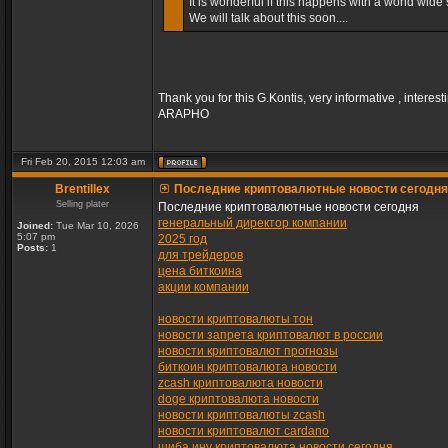
It is wonderful if this happens with a world wide s
We will talk about this soon....
Thank you for this G.Kontis, very informative , interest
ARAPHO
Fri Feb 20, 2015 12:03 am
Brentillex
Последние криптовалютные новости сегодня
Selling plater
Последние криптовалютные новости сегодня
генеральный директор компании
Joined:
Tue Mar 10, 2026
5:07 pm
2025 год
Posts:
1
для трейдеров
цена биткоина
акции компании
новости криптовалюты тон
новости запрета криптовалют в россии
новости криптовалют прогнозы
биткоин криптовалюта новости
zcash криптовалюта новости
doge криптовалюта новости
новости криптовалюты zcash
новости криптовалют cardano
шиба ину криптовалюта новости сегодня