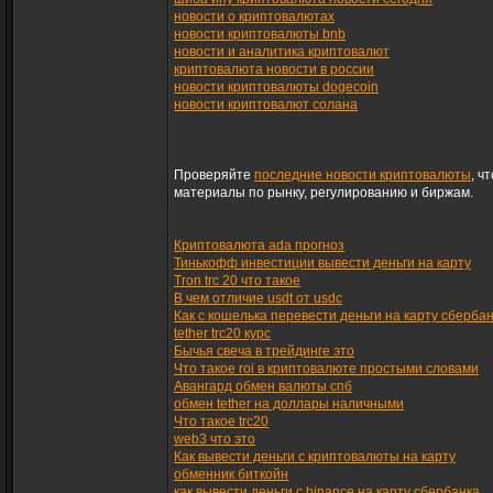
новости о криптовалютах
новости криптовалюты bnb
новости и аналитика криптовалют
криптовалюта новости в россии
новости криптовалюты dogecoin
новости криптовалют солана
Проверяйте
последние новости криптовалюты
, ч
материалы по рынку, регулированию и биржам.
Криптовалюта ada прогноз
Тинькофф инвестиции вывести деньги на карту
Tron trc 20 что такое
В чем отличие usdt от usdc
Как с кошелька перевести деньги на карту сберба
tether trc20 курс
Бычья свеча в трейдинге это
Что такое roi в криптовалюте простыми словами
Авангард обмен валюты спб
обмен tether на доллары наличными
Что такое trc20
web3 что это
Как вывести деньги с криптовалюты на карту
обменник биткойн
как вывести деньги с binance на карту сбербанка