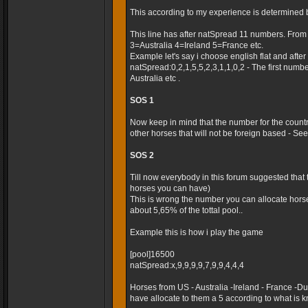
This according to my experience is determined 
This line has after natSpread 11 numbers. Fro
3=Australia 4=Ireland 5=France etc.
Example let's say i choose english flat and after t
natSpread:0,2,1,5,5,2,3,1,1,0,2 - The first numb
Australia etc .
SOS 1
Now keep in mind that the number for the country
other horses that will not be foreign based - Seems
SOS 2
Till now everybody in this forum suggested that
horses you can have)
This is wrong the number you can allocate horse
about 5,65% of the tottal pool..
Example this is how i play the game
[pool]16500
natSpread:x,9,9,9,9,7,9,9,4,4,4
Horses from US - Australia -Ireland - France -
have allocate to them a 5 according to what is k