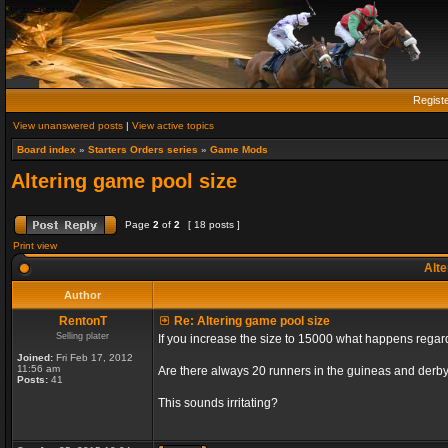
Regist
View unanswered posts
|
View active topics
Board index
»
Starters Orders series
»
Game Mods
Altering game pool size
Page
2
of
2
[ 18 posts ]
Print view
Alte
Author
RentonT
Re: Altering game pool size
Selling plater
If you increase the size to 15000 what happens rega
Joined:
Fri Feb 17, 2012
11:56 am
Are there always 20 runners in the guineas and derby
Posts:
41
This sounds irritating?