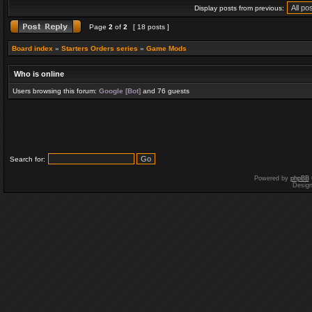
Display posts from previous:
Page
2
of
2
[ 18 posts ]
Board index
»
Starters Orders series
»
Game Mods
Who is online
Users browsing this forum:
Google [Bot]
and 76 guests
Search for:
Powered by
phpBB
Desig