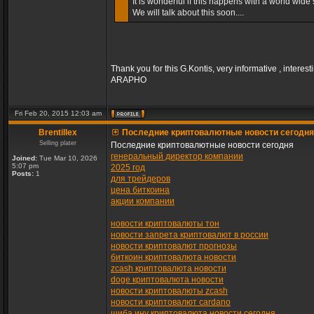
It is wonderful if this happens with a world wide s
We will talk about this soon....
Thank you for this G.Kontis, very informative , interest
ARAPHO
Fri Feb 20, 2015 12:03 am
Brentillex
Последние криптовалютные новости сегодня
Selling plater
Последние криптовалютные новости сегодня
генеральный директор компании
Joined:
Tue Mar 10, 2026
5:07 pm
2025 год
Posts:
1
для трейдеров
цена биткоина
акции компании
новости криптовалюты тон
новости запрета криптовалют в россии
новости криптовалют прогнозы
биткоин криптовалюта новости
zcash криптовалюта новости
doge криптовалюта новости
новости криптовалюты zcash
новости криптовалют cardano
шиба ину криптовалюта новости сегодня