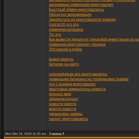
анонимные обменники криптовалют
Быстрый обмен криптовалюты
Обход kyc верификации
Заработать на криптовалюте новичку
Usd trc20 что это
обменник ьиткоина
Trc это
Как вывести деньги из тинькофф инвестиции на ка
обменник криптовалют тбилиси
259 юаней в рубли
вывод крипты
биткоин на карту
coinmarketcap все криптовалюты
доминация биткоина на трейдингвью график
что с рынком криптовалют
квантовые компьютеры новости
прогноз мем
эфириум падает
новости крипта
крипта новости
украинские хакеры
запрет криптовалюты
Mon Mar 16, 2026 11:20 am