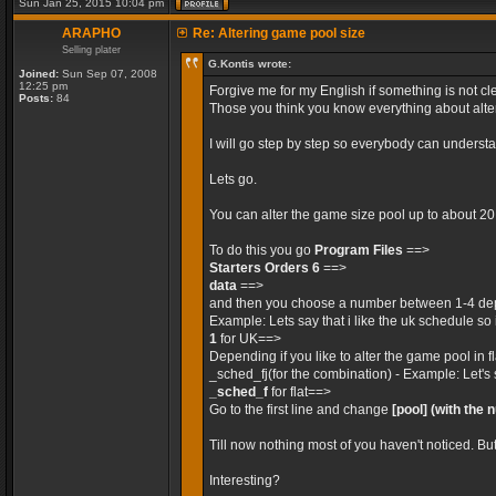
Sun Jan 25, 2015 10:04 pm
ARAPHO
Re: Altering game pool size
Selling plater
G.Kontis wrote:
Joined:
Sun Sep 07, 2008
12:25 pm
Forgive me for my English if something is not cle
Posts:
84
Those you think you know everything about alteri
I will go step by step so everybody can unders
Lets go.
You can alter the game size pool up to about 2
To do this you go
Program Files
==>
Starters Orders 6
==>
data
==>
and then you choose a number between 1-4 dep
Example: Lets say that i like the uk schedule so 
1
for UK==>
Depending if you like to alter the game pool in 
_sched_fj(for the combination) - Example: Let's 
_sched_f
for flat==>
Go to the first line and change
[pool]
(with the 
Till now nothing most of you haven't noticed. Bu
Interesting?