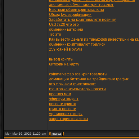
анонимные обменники криптовалют
Быстрый обмен криптовалюты
Обход kyc верификации
Заработать на криптовалюте новичку
Usd trc20 что это
обменник ьиткоина
Trc это
Как вывести деньги из тинькофф инвестиции на ка
обменник криптовалют тбилиси
259 юаней в рубли
вывод крипты
биткоин на карту
coinmarketcap все криптовалюты
доминация биткоина на трейдингвью график
что с рынком криптовалют
квантовые компьютеры новости
прогноз мем
эфириум падает
новости крипта
крипта новости
украинские хакеры
запрет криптовалюты
Mon Mar 16, 2026 11:20 am