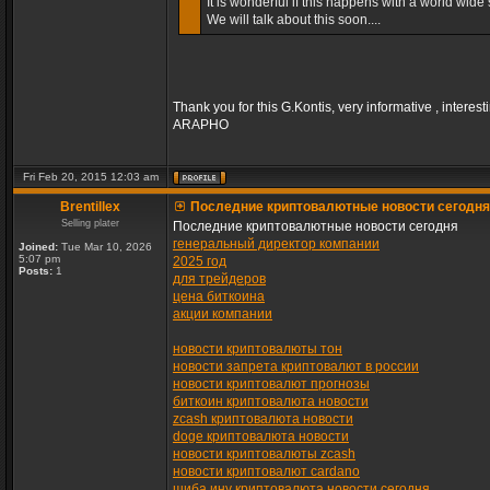
It is wonderful if this happens with a world wide s
We will talk about this soon....
Thank you for this G.Kontis, very informative , interest
ARAPHO
Fri Feb 20, 2015 12:03 am
Brentillex
Последние криптовалютные новости сегодня
Selling plater
Последние криптовалютные новости сегодня
генеральный директор компании
Joined:
Tue Mar 10, 2026
5:07 pm
2025 год
Posts:
1
для трейдеров
цена биткоина
акции компании
новости криптовалюты тон
новости запрета криптовалют в россии
новости криптовалют прогнозы
биткоин криптовалюта новости
zcash криптовалюта новости
doge криптовалюта новости
новости криптовалюты zcash
новости криптовалют cardano
шиба ину криптовалюта новости сегодня