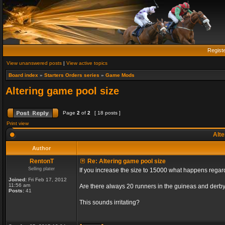
Regist
View unanswered posts
|
View active topics
Board index
»
Starters Orders series
»
Game Mods
Altering game pool size
Page
2
of
2
[ 18 posts ]
Print view
Alte
Author
RentonT
Re: Altering game pool size
Selling plater
If you increase the size to 15000 what happens rega
Joined:
Fri Feb 17, 2012
11:56 am
Are there always 20 runners in the guineas and derby
Posts:
41
This sounds irritating?