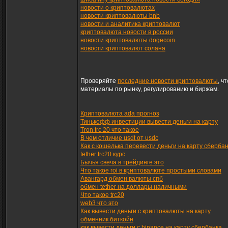
новости о криптовалютах
новости криптовалюты bnb
новости и аналитика криптовалют
криптовалюта новости в россии
новости криптовалюты dogecoin
новости криптовалют солана
Проверяйте
последние новости криптовалюты
, ч
материалы по рынку, регулированию и биржам.
Криптовалюта ada прогноз
Тинькофф инвестиции вывести деньги на карту
Tron trc 20 что такое
В чем отличие usdt от usdc
Как с кошелька перевести деньги на карту сберба
tether trc20 курс
Бычья свеча в трейдинге это
Что такое roi в криптовалюте простыми словами
Авангард обмен валюты спб
обмен tether на доллары наличными
Что такое trc20
web3 что это
Как вывести деньги с криптовалюты на карту
обменник биткойн
как вывести деньги с binance на карту сбербанка