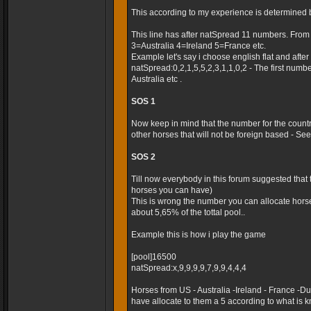
This according to my experience is determined 
This line has after natSpread 11 numbers. Fro
3=Australia 4=Ireland 5=France etc.
Example let's say i choose english flat and after t
natSpread:0,2,1,5,5,2,3,1,1,0,2 - The first numb
Australia etc .
SOS 1
Now keep in mind that the number for the country
other horses that will not be foreign based - Seems
SOS 2
Till now everybody in this forum suggested that
horses you can have)
This is wrong the number you can allocate horse
about 5,65% of the tottal pool..
Example this is how i play the game
[pool]16500
natSpread:x,9,9,9,9,7,9,9,4,4,4
Horses from US - Australia -Ireland - France -
have allocate to them a 5 according to what is k