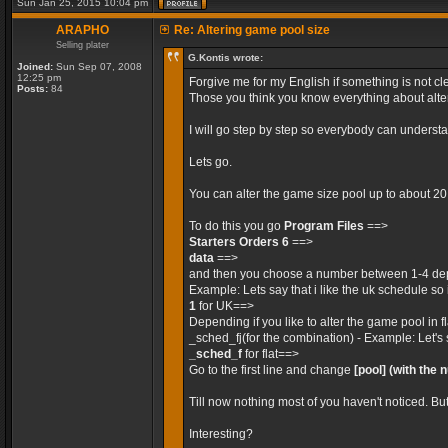
Sun Jan 25, 2015 10:04 pm
ARAPHO
Re: Altering game pool size
Selling plater
G.Kontis wrote:
Joined:
Sun Sep 07, 2008
12:25 pm
Forgive me for my English if something is not cle
Posts:
84
Those you think you know everything about alteri
I will go step by step so everybody can unders
Lets go.
You can alter the game size pool up to about 2
To do this you go
Program Files
==>
Starters Orders 6
==>
data
==>
and then you choose a number between 1-4 dep
Example: Lets say that i like the uk schedule so 
1
for UK==>
Depending if you like to alter the game pool in 
_sched_fj(for the combination) - Example: Let's 
_sched_f
for flat==>
Go to the first line and change
[pool]
(with the 
Till now nothing most of you haven't noticed. Bu
Interesting?