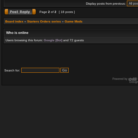
Display posts from previous:
Page
2
of
2
[ 18 posts ]
Board index
»
Starters Orders series
»
Game Mods
Who is online
Users browsing this forum:
Google [Bot]
and 72 guests
Search for:
Powered by
phpBB
Desig