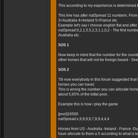
This according to my experience is determined 
This line has after natSpread 11 numbers. Fro
3=Australia 4=Ireland 5=France etc.
Example let's say i choose english flat and after t
natSpread:0,2,1,5,5,2,3,1,1,0,2 - The first numb
Australia etc .
SOS 1
Now keep in mind that the number for the country
other horses that will not be foreign based - Seems
SOS 2
Till now everybody in this forum suggested that
horses you can have)
This is wrong the number you can allocate horse
about 5,65% of the tottal pool..
Example this is how i play the game
[pool]16500
natSpread:x,9,9,9,9,7,9,9,4,4,4
Horses from US - Australia -Ireland - France -
have allocate to them a 5 according to what is k