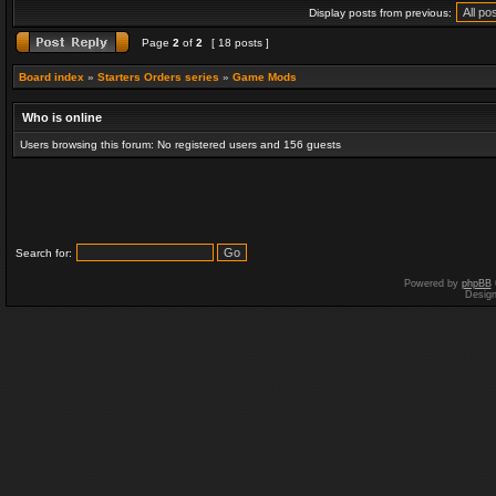
Display posts from previous:
Page
2
of
2
[ 18 posts ]
Board index
»
Starters Orders series
»
Game Mods
Who is online
Users browsing this forum: No registered users and 156 guests
Search for:
Powered by
phpBB
Desig