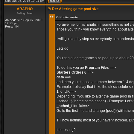
Sun Jan 25, 2015 10:04 pm
ARAPHO
Re: Altering game pool size
Selling plater
G.Kontis wrote:
Joined:
Sun Sep 07, 2008
12:25 pm
Forgive me for my English if something is not cle
Posts:
84
Those you think you know everything about alteri
I will go step by step so everybody can unders
Lets go.
You can alter the game size pool up to about 2
To do this you go
Program Files
==>
Starters Orders 6
==>
data
==>
and then you choose a number between 1-4 dep
Example: Lets say that i like the uk schedule so 
1
for UK==>
Depending if you like to alter the game pool in 
_sched_fj(for the combination) - Example: Let's 
_sched_f
for flat==>
Go to the first line and change
[pool]
(with the 
Till now nothing most of you haven't noticed. Bu
Interesting?