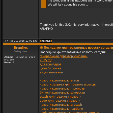
It is wonderful if this happens with a world wide s
We will talk about this soon....
Thank you for this G.Kontis, very informative , interest
ARAPHO
Fri Feb 20, 2015 12:03 am
Brentillex
Последние криптовалютные новости сегодня
Selling plater
Последние криптовалютные новости сегодня
генеральный директор компании
Joined:
Tue Mar 10, 2026
5:07 pm
2025 год
Posts:
1
для трейдеров
цена биткоина
акции компании
новости криптовалюты тон
новости запрета криптовалют в россии
новости криптовалют прогнозы
биткоин криптовалюта новости
zcash криптовалюта новости
doge криптовалюта новости
новости криптовалюты zcash
новости криптовалют cardano
шиба ину криптовалюта новости сегодня