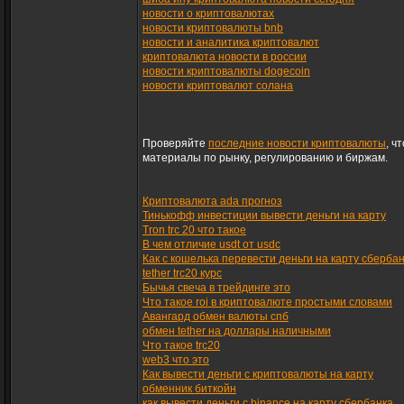
новости о криптовалютах
новости криптовалюты bnb
новости и аналитика криптовалют
криптовалюта новости в россии
новости криптовалюты dogecoin
новости криптовалют солана
Проверяйте
последние новости криптовалюты
, ч
материалы по рынку, регулированию и биржам.
Криптовалюта ada прогноз
Тинькофф инвестиции вывести деньги на карту
Tron trc 20 что такое
В чем отличие usdt от usdc
Как с кошелька перевести деньги на карту сберба
tether trc20 курс
Бычья свеча в трейдинге это
Что такое roi в криптовалюте простыми словами
Авангард обмен валюты спб
обмен tether на доллары наличными
Что такое trc20
web3 что это
Как вывести деньги с криптовалюты на карту
обменник биткойн
как вывести деньги с binance на карту сбербанка