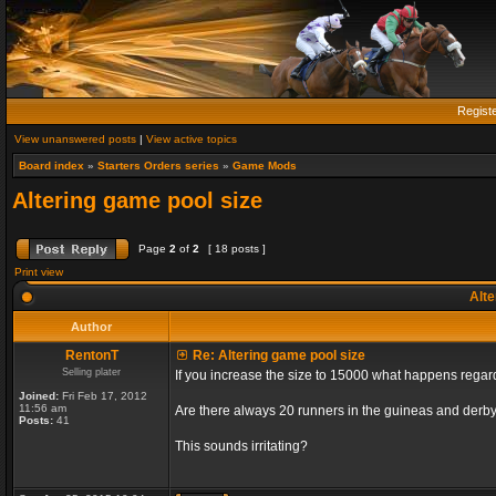
Regist
View unanswered posts
|
View active topics
Board index
»
Starters Orders series
»
Game Mods
Altering game pool size
Page
2
of
2
[ 18 posts ]
Print view
Alte
Author
RentonT
Re: Altering game pool size
Selling plater
If you increase the size to 15000 what happens rega
Joined:
Fri Feb 17, 2012
11:56 am
Are there always 20 runners in the guineas and derby
Posts:
41
This sounds irritating?