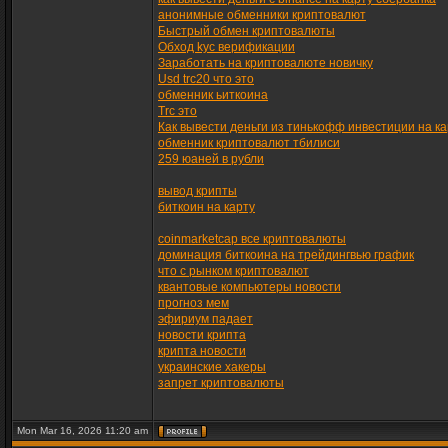
анонимные обменники криптовалют
Быстрый обмен криптовалюты
Обход kyc верификации
Заработать на криптовалюте новичку
Usd trc20 что это
обменник ьиткоина
Trc это
Как вывести деньги из тинькофф инвестиции на ка
обменник криптовалют тбилиси
259 юаней в рубли
вывод крипты
биткоин на карту
coinmarketcap все криптовалюты
доминация биткоина на трейдингвью график
что с рынком криптовалют
квантовые компьютеры новости
прогноз мем
эфириум падает
новости крипта
крипта новости
украинские хакеры
запрет криптовалюты
Mon Mar 16, 2026 11:20 am