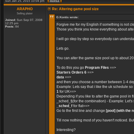
Sun Jan 25, 2015 10:04 pm
ARAPHO
Re: Altering game pool size
Selling plater
G.Kontis wrote:
Joined:
Sun Sep 07, 2008
12:25 pm
Forgive me for my English if something is not cle
Posts:
84
Those you think you know everything about alteri
I will go step by step so everybody can unders
Lets go.
You can alter the game size pool up to about 2
To do this you go
Program Files
==>
Starters Orders 6
==>
data
==>
and then you choose a number between 1-4 dep
Example: Lets say that i like the uk schedule so 
1
for UK==>
Depending if you like to alter the game pool in 
_sched_fj(for the combination) - Example: Let's 
_sched_f
for flat==>
Go to the first line and change
[pool]
(with the 
Till now nothing most of you haven't noticed. Bu
Interesting?