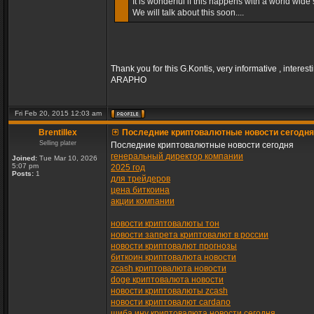
It is wonderful if this happens with a world wide s
We will talk about this soon....
Thank you for this G.Kontis, very informative , interest
ARAPHO
Fri Feb 20, 2015 12:03 am
Brentillex
Последние криптовалютные новости сегодня
Selling plater
Последние криптовалютные новости сегодня
генеральный директор компании
Joined:
Tue Mar 10, 2026
5:07 pm
2025 год
Posts:
1
для трейдеров
цена биткоина
акции компании
новости криптовалюты тон
новости запрета криптовалют в россии
новости криптовалют прогнозы
биткоин криптовалюта новости
zcash криптовалюта новости
doge криптовалюта новости
новости криптовалюты zcash
новости криптовалют cardano
шиба ину криптовалюта новости сегодня