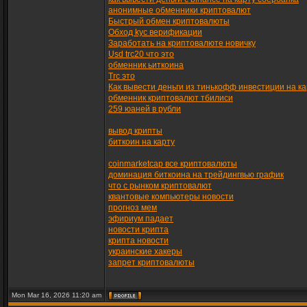
анонимные обменники криптовалют
Быстрый обмен криптовалюты
Обход kyc верификации
Заработать на криптовалюте новичку
Usd trc20 что это
обменник ьиткоина
Trc это
Как вывести деньги из тинькофф инвестиции на ка
обменник криптовалют тбилиси
259 юаней в рубли
вывод крипты
биткоин на карту
coinmarketcap все криптовалюты
доминация биткоина на трейдингвью график
что с рынком криптовалют
квантовые компьютеры новости
прогноз мем
эфириум падает
новости крипта
крипта новости
украинские хакеры
запрет криптовалюты
Mon Mar 16, 2026 11:20 am