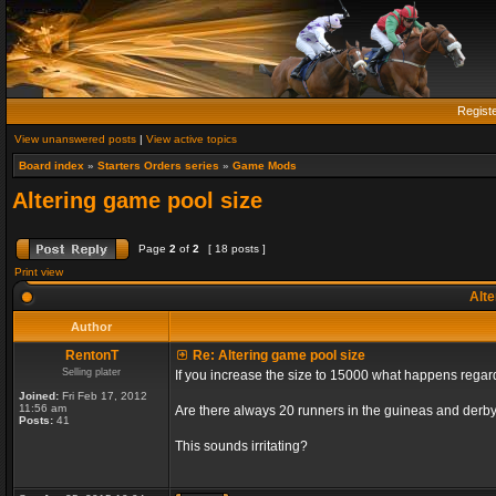
Regist
View unanswered posts
|
View active topics
Board index
»
Starters Orders series
»
Game Mods
Altering game pool size
Page
2
of
2
[ 18 posts ]
Print view
Alte
Author
RentonT
Re: Altering game pool size
Selling plater
If you increase the size to 15000 what happens rega
Joined:
Fri Feb 17, 2012
11:56 am
Are there always 20 runners in the guineas and derby
Posts:
41
This sounds irritating?