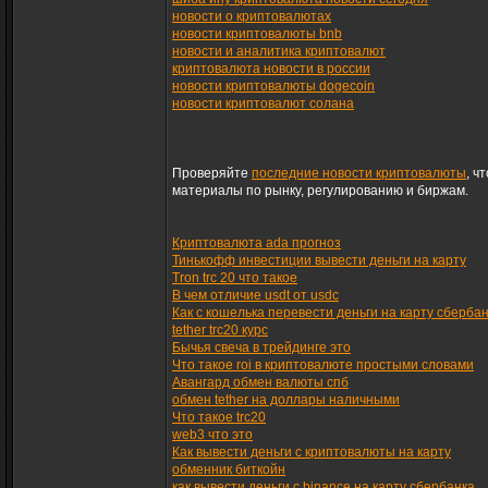
новости о криптовалютах
новости криптовалюты bnb
новости и аналитика криптовалют
криптовалюта новости в россии
новости криптовалюты dogecoin
новости криптовалют солана
Проверяйте
последние новости криптовалюты
, ч
материалы по рынку, регулированию и биржам.
Криптовалюта ada прогноз
Тинькофф инвестиции вывести деньги на карту
Tron trc 20 что такое
В чем отличие usdt от usdc
Как с кошелька перевести деньги на карту сберба
tether trc20 курс
Бычья свеча в трейдинге это
Что такое roi в криптовалюте простыми словами
Авангард обмен валюты спб
обмен tether на доллары наличными
Что такое trc20
web3 что это
Как вывести деньги с криптовалюты на карту
обменник биткойн
как вывести деньги с binance на карту сбербанка