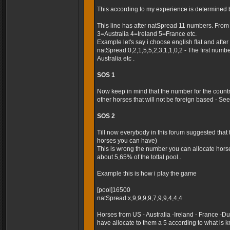
This according to my experience is determined 
This line has after natSpread 11 numbers. Fro
3=Australia 4=Ireland 5=France etc.
Example let's say i choose english flat and after t
natSpread:0,2,1,5,5,2,3,1,1,0,2 - The first numb
Australia etc .
SOS 1
Now keep in mind that the number for the country
other horses that will not be foreign based - Seems
SOS 2
Till now everybody in this forum suggested that
horses you can have)
This is wrong the number you can allocate horse
about 5,65% of the tottal pool..
Example this is how i play the game
[pool]16500
natSpread:x,9,9,9,9,7,9,9,4,4,4
Horses from US - Australia -Ireland - France -
have allocate to them a 5 according to what is k