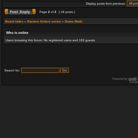
Display posts from previous:
Page
2
of
2
[ 18 posts ]
Board index
»
Starters Orders series
»
Game Mods
Who is online
Users browsing this forum: No registered users and 183 guests
Search for:
Powered by
phpBB
Desig