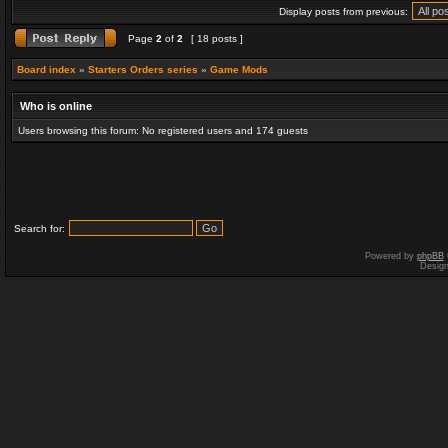
Display posts from previous:
Page
2
of
2
[ 18 posts ]
Board index
»
Starters Orders series
»
Game Mods
Who is online
Users browsing this forum: No registered users and 174 guests
Search for:
Powered by
phpBB
Desig