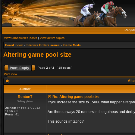
Regist
View unanswered posts
|
View active topics
Board index
»
Starters Orders series
»
Game Mods
Altering game pool size
Page
2
of
2
[ 18 posts ]
Print view
Alte
Author
RentonT
Re: Altering game pool size
Selling plater
If you increase the size to 15000 what happens rega
Joined:
Fri Feb 17, 2012
11:56 am
Are there always 20 runners in the guineas and derby
Posts:
41
This sounds irritating?