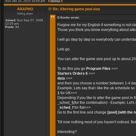
Sun Jan 25, 2015 10:04 pm
ARAPHO
Re: Altering game pool size
Selling plater
G.Kontis wrote:
Joined:
Sun Sep 07, 2008
12:25 pm
Forgive me for my English if something is not cle
Posts:
84
Those you think you know everything about alteri
I will go step by step so everybody can unders
Lets go.
You can alter the game size pool up to about 2
To do this you go
Program Files
==>
Starters Orders 6
==>
data
==>
and then you choose a number between 1-4 dep
Example: Lets say that i like the uk schedule so 
1
for UK==>
Depending if you like to alter the game pool in 
_sched_fj(for the combination) - Example: Let's 
_sched_f
for flat==>
Go to the first line and change
[pool]
(with the 
Till now nothing most of you haven't noticed. Bu
Interesting?