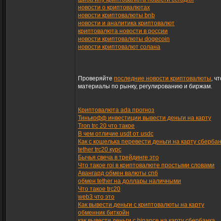
новости о криптовалютах
новости криптовалюты bnb
новости и аналитика криптовалют
криптовалюта новости в россии
новости криптовалюты dogecoin
новости криптовалют солана
Проверяйте
последние новости криптовалюты
, ч
материалы по рынку, регулированию и биржам.
Криптовалюта ada прогноз
Тинькофф инвестиции вывести деньги на карту
Tron trc 20 что такое
В чем отличие usdt от usdc
Как с кошелька перевести деньги на карту сберба
tether trc20 курс
Бычья свеча в трейдинге это
Что такое roi в криптовалюте простыми словами
Авангард обмен валюты спб
обмен tether на доллары наличными
Что такое trc20
web3 что это
Как вывести деньги с криптовалюты на карту
обменник биткойн
как вывести деньги с binance на карту сбербанка