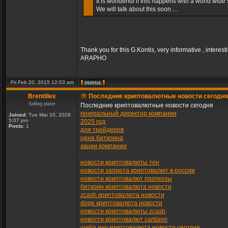
It is wonderful if this happens with a world wide s
We will talk about this soon....
Thank you for this G.Kontis, very informative , interest
ARAPHO
Fri Feb 20, 2015 12:03 am
Brentillex
Последние криптовалютные новости сегодня
Selling plater
Последние криптовалютные новости сегодня
генеральный директор компании
Joined:
Tue Mar 10, 2026
5:07 pm
2025 год
Posts:
1
для трейдеров
цена биткоина
акции компании
новости криптовалюты тон
новости запрета криптовалют в россии
новости криптовалют прогнозы
биткоин криптовалюта новости
zcash криптовалюта новости
doge криптовалюта новости
новости криптовалюты zcash
новости криптовалют cardano
шиба ину криптовалюта новости сегодня