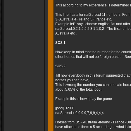
This according to my experience is determined 
This line has after natSpread 11 numbers. Fro
3=Australia 4=Ireland 5=France etc.
Example let's say i choose english flat and after t
natSpread:0,2,1,5,5,2,3,1,1,0,2 - The first numb
Australia etc .
SOS 1
Now keep in mind that the number for the country
other horses that will not be foreign based - Seems
SOS 2
Till now everybody in this forum suggested that
horses you can have)
This is wrong the number you can allocate horse
about 5,65% of the tottal pool..
Example this is how i play the game
[pool]16500
natSpread:x,9,9,9,9,7,9,9,4,4,4
Horses from US - Australia -Ireland - France -
have allocate to them a 5 according to what is k