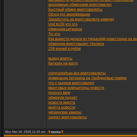
анонимные обменники криптовалют
Быстрый обмен криптовалюты
Обход kyc верификации
Заработать на криптовалюте новичку
Usd trc20 что это
обменник ьиткоина
Trc это
Как вывести деньги из тинькофф инвестиции на ка
обменник криптовалют тбилиси
259 юаней в рубли
вывод крипты
биткоин на карту
coinmarketcap все криптовалюты
доминация биткоина на трейдингвью график
что с рынком криптовалют
квантовые компьютеры новости
прогноз мем
эфириум падает
новости крипта
крипта новости
украинские хакеры
запрет криптовалюты
Mon Mar 16, 2026 11:20 am