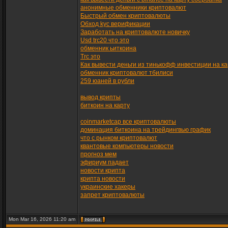
анонимные обменники криптовалют
Быстрый обмен криптовалюты
Обход kyc верификации
Заработать на криптовалюте новичку
Usd trc20 что это
обменник ьиткоина
Trc это
Как вывести деньги из тинькофф инвестиции на ка
обменник криптовалют тбилиси
259 юаней в рубли
вывод крипты
биткоин на карту
coinmarketcap все криптовалюты
доминация биткоина на трейдингвью график
что с рынком криптовалют
квантовые компьютеры новости
прогноз мем
эфириум падает
новости крипта
крипта новости
украинские хакеры
запрет криптовалюты
Mon Mar 16, 2026 11:20 am