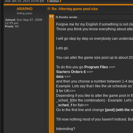
Sun Jan 25, 2015 10:04 pm
ARAPHO
Re: Altering game pool size
Selling plater
G.Kontis wrote:
Joined:
Sun Sep 07, 2008
12:25 pm
Forgive me for my English if something is not cle
Posts:
84
Those you think you know everything about alteri
I will go step by step so everybody can unders
Lets go.
You can alter the game size pool up to about 2
To do this you go
Program Files
==>
Starters Orders 6
==>
data
==>
and then you choose a number between 1-4 dep
Example: Lets say that i like the uk schedule so 
1
for UK==>
Depending if you like to alter the game pool in 
_sched_fj(for the combination) - Example: Let's 
_sched_f
for flat==>
Go to the first line and change
[pool]
(with the 
Till now nothing most of you haven't noticed. Bu
Interesting?