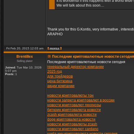
It is wonderful if this happens with a world wide s
We will talk about this soon....
Thank you for this G.Kontis, very informative , interest
ARAPHO
Fri Feb 20, 2015 12:03 am
Brentillex
Последние криптовалютные новости сегодня
Selling plater
Последние криптовалютные новости сегодня
генеральный директор компании
Joined:
Tue Mar 10, 2026
5:07 pm
2025 год
Posts:
1
для трейдеров
цена биткоина
акции компании
новости криптовалюты тон
новости запрета криптовалют в россии
новости криптовалют прогнозы
биткоин криптовалюта новости
zcash криптовалюта новости
doge криптовалюта новости
новости криптовалюты zcash
новости криптовалют cardano
шиба ину криптовалюта новости сегодня