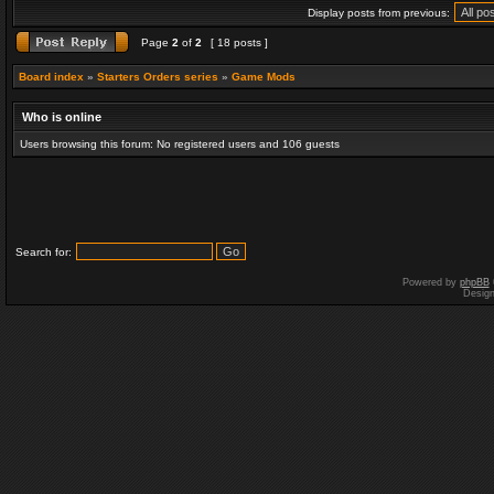
Display posts from previous:
Page
2
of
2
[ 18 posts ]
Board index
»
Starters Orders series
»
Game Mods
Who is online
Users browsing this forum: No registered users and 106 guests
Search for:
Powered by
phpBB
Desig