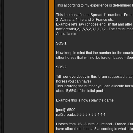
This according to my experience is determined 
This line has after natSpread 11 numbers. Fro
3=Australia 4=Ireland 5=France etc.
Example let's say i choose english flat and after t
natSpread:0,2,1,5,5,2,3,1,1,0,2 - The first numb
Australia etc .
SOS 1
Now keep in mind that the number for the country
other horses that will not be foreign based - Seems
SOS 2
Till now everybody in this forum suggested that
horses you can have)
This is wrong the number you can allocate horse
about 5,65% of the tottal pool..
Example this is how i play the game
[pool]16500
natSpread:x,9,9,9,9,7,9,9,4,4,4
Horses from US - Australia -Ireland - France -
have allocate to them a 5 according to what is k