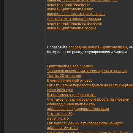
новости о криптовалютах
новости криптовалюты bnb
новости и аналитика криптовалют
криптовалюта новости в россии
новости криптовалюты dogecoin
новости криптовалют солана
Проверяйте
последние новости криптовалюты
, ч
материалы по рынку, регулированию и биржам.
Криптовалюта ada прогноз
Тинькофф инвестиции вывести деньги на карту
Tron trc 20 что такое
В чем отличие usdt от usdc
Как с кошелька перевести деньги на карту сберба
tether trc20 курс
Бычья свеча в трейдинге это
Что такое roi в криптовалюте простыми словами
Авангард обмен валюты спб
обмен tether на доллары наличными
Что такое trc20
web3 что это
Как вывести деньги с криптовалюты на карту
обменник биткойн
как вывести деньги с binance на карту сбербанка