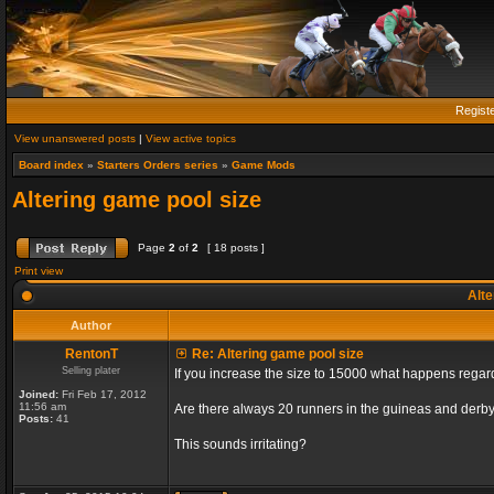
Regist
View unanswered posts
|
View active topics
Board index
»
Starters Orders series
»
Game Mods
Altering game pool size
Page
2
of
2
[ 18 posts ]
Print view
Alte
Author
RentonT
Re: Altering game pool size
Selling plater
If you increase the size to 15000 what happens rega
Joined:
Fri Feb 17, 2012
11:56 am
Are there always 20 runners in the guineas and derby
Posts:
41
This sounds irritating?