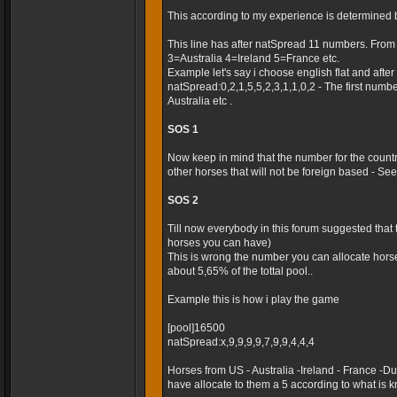
This according to my experience is determined 
This line has after natSpread 11 numbers. Fro
3=Australia 4=Ireland 5=France etc.
Example let's say i choose english flat and after t
natSpread:0,2,1,5,5,2,3,1,1,0,2 - The first numb
Australia etc .
SOS 1
Now keep in mind that the number for the country
other horses that will not be foreign based - Seems
SOS 2
Till now everybody in this forum suggested that
horses you can have)
This is wrong the number you can allocate horse
about 5,65% of the tottal pool..
Example this is how i play the game
[pool]16500
natSpread:x,9,9,9,9,7,9,9,4,4,4
Horses from US - Australia -Ireland - France -
have allocate to them a 5 according to what is k