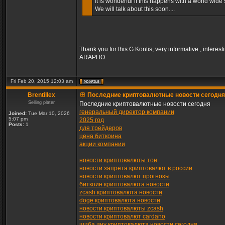
It is wonderful if this happens with a world wide s
We will talk about this soon....
Thank you for this G.Kontis, very informative , interest
ARAPHO
Fri Feb 20, 2015 12:03 am
Brentillex
Последние криптовалютные новости сегодня
Selling plater
Последние криптовалютные новости сегодня
генеральный директор компании
Joined:
Tue Mar 10, 2026
5:07 pm
2025 год
Posts:
1
для трейдеров
цена биткоина
акции компании
новости криптовалюты тон
новости запрета криптовалют в россии
новости криптовалют прогнозы
биткоин криптовалюта новости
zcash криптовалюта новости
doge криптовалюта новости
новости криптовалюты zcash
новости криптовалют cardano
шиба ину криптовалюта новости сегодня