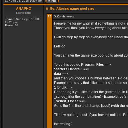
Sun Jan 25, 2015 10:04 pm
ARAPHO
Re: Altering game pool size
Selling plater
G.Kontis wrote:
Joined:
Sun Sep 07, 2008
12:25 pm
Forgive me for my English if something is not cle
Posts:
84
Those you think you know everything about alteri
I will go step by step so everybody can unders
Lets go.
You can alter the game size pool up to about 2
To do this you go
Program Files
==>
Starters Orders 6
==>
data
==>
and then you choose a number between 1-4 dep
Example: Lets say that i like the uk schedule so 
1
for UK==>
Depending if you like to alter the game pool in 
_sched_fj(for the combination) - Example: Let's 
_sched_f
for flat==>
Go to the first line and change
[pool]
(with the 
Till now nothing most of you haven't noticed. Bu
Interesting?