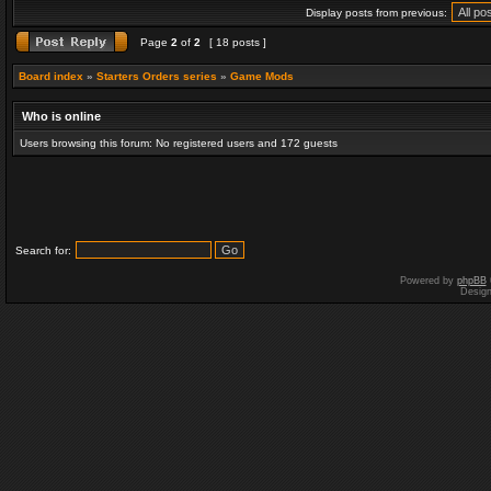
Display posts from previous:
Page
2
of
2
[ 18 posts ]
Board index
»
Starters Orders series
»
Game Mods
Who is online
Users browsing this forum: No registered users and 172 guests
Search for:
Powered by
phpBB
Desig