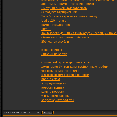
анонимные обменники криптовалют
Быстрый обмен криптовалюты
Обход kyc верификации
Заработать на криптовалюте новичку
Usd trc20 что это
обменник ьиткоина
Trc это
Как вывести деньги из тинькофф инвестиции на ка
обменник криптовалют тбилиси
259 юаней в рубли
вывод крипты
биткоин на карту
coinmarketcap все криптовалюты
доминация биткоина на трейдингвью график
что с рынком криптовалют
квантовые компьютеры новости
прогноз мем
эфириум падает
новости крипта
крипта новости
украинские хакеры
запрет криптовалюты
Mon Mar 16, 2026 11:20 am