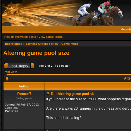
Regist
View unanswered posts
|
View active topics
Board index
»
Starters Orders series
»
Game Mods
Altering game pool size
Page
2
of
2
[ 18 posts ]
Print view
Alte
Author
RentonT
Re: Altering game pool size
Selling plater
If you increase the size to 15000 what happens rega
Joined:
Fri Feb 17, 2012
11:56 am
Are there always 20 runners in the guineas and derby
Posts:
41
This sounds irritating?