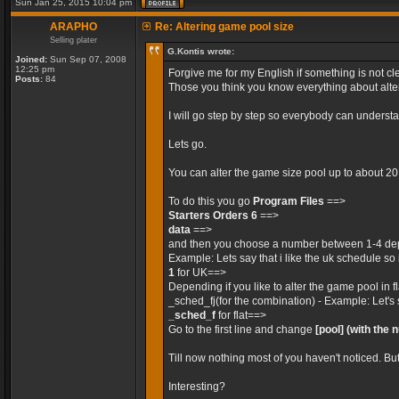
Sun Jan 25, 2015 10:04 pm
ARAPHO
Re: Altering game pool size
Selling plater
G.Kontis wrote:
Joined:
Sun Sep 07, 2008
12:25 pm
Forgive me for my English if something is not cle
Posts:
84
Those you think you know everything about alteri
I will go step by step so everybody can unders
Lets go.
You can alter the game size pool up to about 2
To do this you go
Program Files
==>
Starters Orders 6
==>
data
==>
and then you choose a number between 1-4 dep
Example: Lets say that i like the uk schedule so 
1
for UK==>
Depending if you like to alter the game pool in 
_sched_fj(for the combination) - Example: Let's 
_sched_f
for flat==>
Go to the first line and change
[pool]
(with the 
Till now nothing most of you haven't noticed. Bu
Interesting?