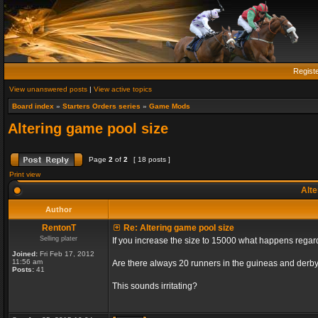
Regist
View unanswered posts
|
View active topics
Board index
»
Starters Orders series
»
Game Mods
Altering game pool size
Page
2
of
2
[ 18 posts ]
Print view
Alte
Author
RentonT
Re: Altering game pool size
Selling plater
If you increase the size to 15000 what happens rega
Joined:
Fri Feb 17, 2012
11:56 am
Are there always 20 runners in the guineas and derby
Posts:
41
This sounds irritating?