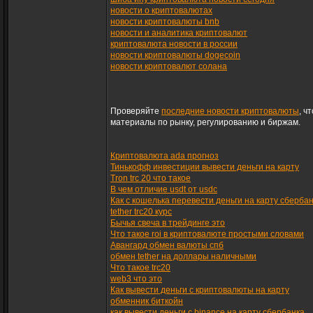
новости о криптовалютах
новости криптовалюты bnb
новости и аналитика криптовалют
криптовалюта новости в россии
новости криптовалюты dogecoin
новости криптовалют солана
Проверяйте
последние новости криптовалюты
, ч
материалы по рынку, регулированию и биржам.
Криптовалюта ada прогноз
Тинькофф инвестиции вывести деньги на карту
Tron trc 20 что такое
В чем отличие usdt от usdc
Как с кошелька перевести деньги на карту сберба
tether trc20 курс
Бычья свеча в трейдинге это
Что такое roi в криптовалюте простыми словами
Авангард обмен валюты спб
обмен tether на доллары наличными
Что такое trc20
web3 что это
Как вывести деньги с криптовалюты на карту
обменник биткойн
как вывести деньги с binance на карту сбербанка