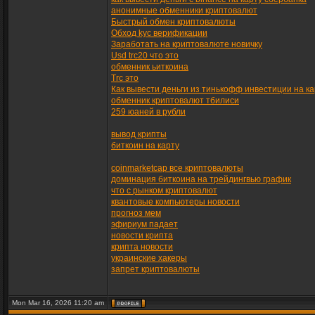
анонимные обменники криптовалют
Быстрый обмен криптовалюты
Обход kyc верификации
Заработать на криптовалюте новичку
Usd trc20 что это
обменник ьиткоина
Trc это
Как вывести деньги из тинькофф инвестиции на ка
обменник криптовалют тбилиси
259 юаней в рубли
вывод крипты
биткоин на карту
coinmarketcap все криптовалюты
доминация биткоина на трейдингвью график
что с рынком криптовалют
квантовые компьютеры новости
прогноз мем
эфириум падает
новости крипта
крипта новости
украинские хакеры
запрет криптовалюты
Mon Mar 16, 2026 11:20 am