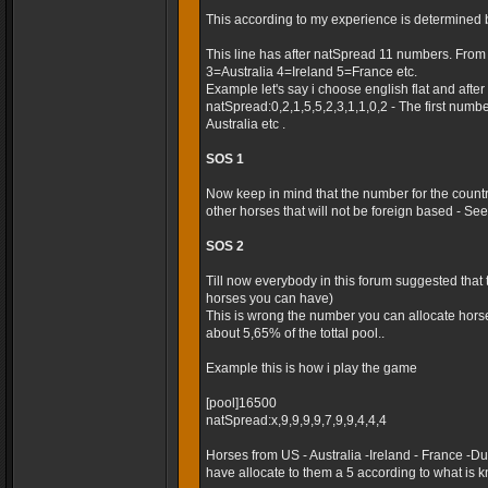
This according to my experience is determined 
This line has after natSpread 11 numbers. Fro
3=Australia 4=Ireland 5=France etc.
Example let's say i choose english flat and after t
natSpread:0,2,1,5,5,2,3,1,1,0,2 - The first numb
Australia etc .
SOS 1
Now keep in mind that the number for the country
other horses that will not be foreign based - Seems
SOS 2
Till now everybody in this forum suggested that
horses you can have)
This is wrong the number you can allocate horse
about 5,65% of the tottal pool..
Example this is how i play the game
[pool]16500
natSpread:x,9,9,9,9,7,9,9,4,4,4
Horses from US - Australia -Ireland - France -
have allocate to them a 5 according to what is k