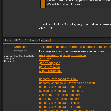
It is wonderful if this happens with a world wide s
We will talk about this soon....
Thank you for this G.Kontis, very informative , interest
ARAPHO
Fri Feb 20, 2015 12:03 am
Brentillex
Последние криптовалютные новости сегодня
Selling plater
Последние криптовалютные новости сегодня
генеральный директор компании
Joined:
Tue Mar 10, 2026
5:07 pm
2025 год
Posts:
1
для трейдеров
цена биткоина
акции компании
новости криптовалюты тон
новости запрета криптовалют в россии
новости криптовалют прогнозы
биткоин криптовалюта новости
zcash криптовалюта новости
doge криптовалюта новости
новости криптовалюты zcash
новости криптовалют cardano
шиба ину криптовалюта новости сегодня