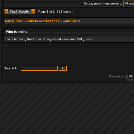
Display posts from previous:
Page
2
of
2
[ 18 posts ]
Board index
»
Starters Orders series
»
Game Mods
Who is online
Users browsing this forum: No registered users and 193 guests
Search for:
Powered by
phpBB
Desig