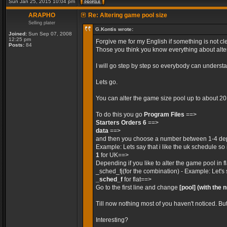
Sun Jan 25, 2015 10:04 pm
ARAPHO
Re: Altering game pool size
Selling plater
G.Kontis wrote:
Joined:
Sun Sep 07, 2008
12:25 pm
Forgive me for my English if something is not cle
Posts:
84
Those you think you know everything about alteri
I will go step by step so everybody can unders
Lets go.
You can alter the game size pool up to about 2
To do this you go
Program Files
==>
Starters Orders 6
==>
data
==>
and then you choose a number between 1-4 dep
Example: Lets say that i like the uk schedule so 
1
for UK==>
Depending if you like to alter the game pool in 
_sched_fj(for the combination) - Example: Let's 
_sched_f
for flat==>
Go to the first line and change
[pool]
(with the 
Till now nothing most of you haven't noticed. Bu
Interesting?