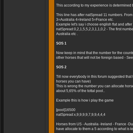
This according to my experience is determined 
This line has after natSpread 11 numbers. Fro
3=Australia 4=Ireland 5=France etc.
Example let's say i choose english flat and after t
natSpread:0,2,1,5,5,2,3,1,1,0,2 - The first numb
Australia etc .
SOS 1
Now keep in mind that the number for the country
other horses that will not be foreign based - Seems
SOS 2
Till now everybody in this forum suggested that
horses you can have)
This is wrong the number you can allocate horse
about 5,65% of the tottal pool..
Example this is how i play the game
[pool]16500
natSpread:x,9,9,9,9,7,9,9,4,4,4
Horses from US - Australia -Ireland - France -
have allocate to them a 5 according to what is k