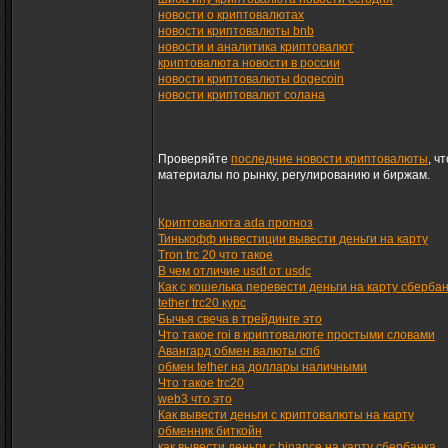
новости о криптовалютах
новости криптовалюты bnb
новости и аналитика криптовалют
криптовалюта новости в россии
новости криптовалюты dogecoin
новости криптовалют солана
Проверяйте
последние новости криптовалюты
, ч
материалы по рынку, регулированию и биржам.
Криптовалюта ada прогноз
Тинькофф инвестиции вывести деньги на карту
Tron trc 20 что такое
В чем отличие usdt от usdc
Как с кошелька перевести деньги на карту сберба
tether trc20 курс
Бычья свеча в трейдинге это
Что такое roi в криптовалюте простыми словами
Авангард обмен валюты спб
обмен tether на доллары наличными
Что такое trc20
web3 что это
Как вывести деньги с криптовалюты на карту
обменник биткойн
как вывести деньги с binance на карту сбербанка