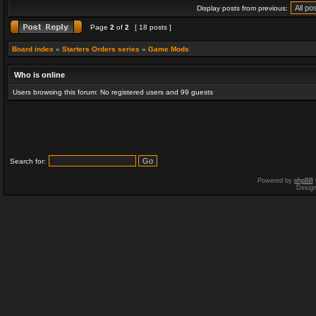
Display posts from previous:
Page
2
of
2
[ 18 posts ]
Board index
»
Starters Orders series
»
Game Mods
Who is online
Users browsing this forum: No registered users and 99 guests
Search for:
Powered by
phpBB
Desig