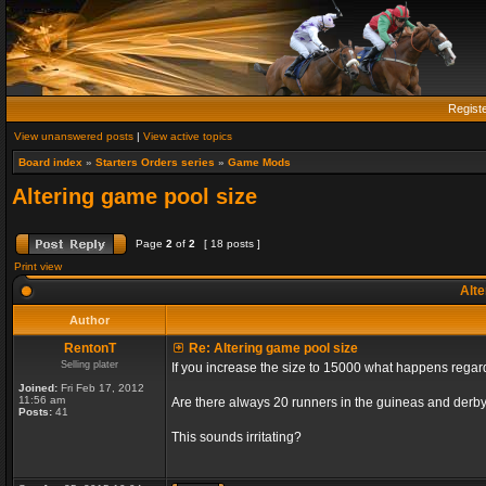
Regist
View unanswered posts
|
View active topics
Board index
»
Starters Orders series
»
Game Mods
Altering game pool size
Page
2
of
2
[ 18 posts ]
Print view
Alte
Author
RentonT
Re: Altering game pool size
Selling plater
If you increase the size to 15000 what happens rega
Joined:
Fri Feb 17, 2012
11:56 am
Are there always 20 runners in the guineas and derby
Posts:
41
This sounds irritating?