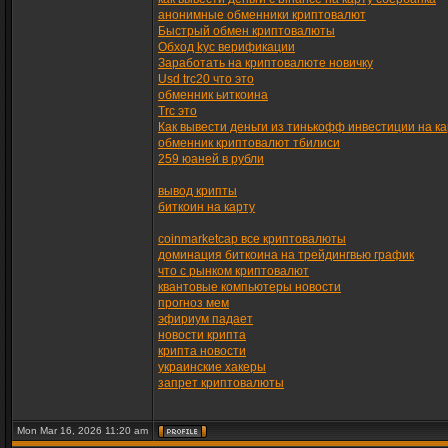
анонимные обменники криптовалют
Быстрый обмен криптовалюты
Обход kyc верификации
Заработать на криптовалюте новичку
Usd trc20 что это
обменник ьиткоина
Trc это
Как вывести деньги из тинькофф инвестиции на ка
обменник криптовалют тбилиси
259 юаней в рубли
вывод крипты
биткоин на карту
coinmarketcap все криптовалюты
доминация биткоина на трейдингвью график
что с рынком криптовалют
квантовые компьютеры новости
прогноз мем
эфириум падает
новости крипта
крипта новости
украинские хакеры
запрет криптовалюты
Mon Mar 16, 2026 11:20 am