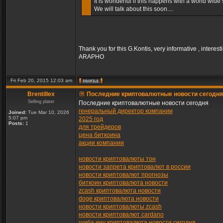
It is wonderful if this happens with a world wide s
We will talk about this soon....
Thank you for this G.Kontis, very informative , interest
ARAPHO
Fri Feb 20, 2015 12:03 am
Brentillex
Последние криптовалютные новости сегодня
Selling plater
Последние криптовалютные новости сегодня
генеральный директор компании
Joined:
Tue Mar 10, 2026
5:07 pm
2025 год
Posts:
1
для трейдеров
цена биткоина
акции компании
новости криптовалюты тон
новости запрета криптовалют в россии
новости криптовалют прогнозы
биткоин криптовалюта новости
zcash криптовалюта новости
doge криптовалюта новости
новости криптовалюты zcash
новости криптовалют cardano
шиба ину криптовалюта новости сегодня