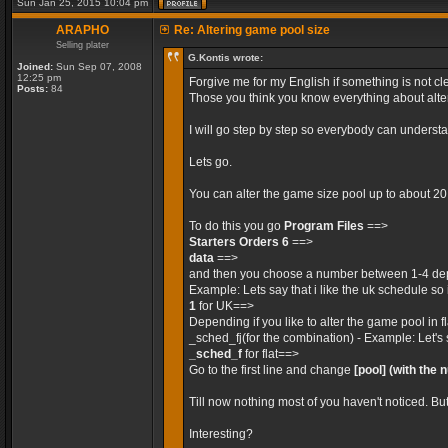
Sun Jan 25, 2015 10:04 pm
ARAPHO
Re: Altering game pool size
Selling plater
G.Kontis wrote:
Joined:
Sun Sep 07, 2008
12:25 pm
Forgive me for my English if something is not cle
Posts:
84
Those you think you know everything about alteri
I will go step by step so everybody can unders
Lets go.
You can alter the game size pool up to about 2
To do this you go
Program Files
==>
Starters Orders 6
==>
data
==>
and then you choose a number between 1-4 dep
Example: Lets say that i like the uk schedule so 
1
for UK==>
Depending if you like to alter the game pool in 
_sched_fj(for the combination) - Example: Let's 
_sched_f
for flat==>
Go to the first line and change
[pool]
(with the 
Till now nothing most of you haven't noticed. Bu
Interesting?