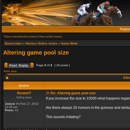
Regist
View unanswered posts
|
View active topics
Board index
»
Starters Orders series
»
Game Mods
Altering game pool size
Page
2
of
2
[ 18 posts ]
Print view
Alte
Author
RentonT
Re: Altering game pool size
Selling plater
If you increase the size to 15000 what happens rega
Joined:
Fri Feb 17, 2012
11:56 am
Are there always 20 runners in the guineas and derby
Posts:
41
This sounds irritating?