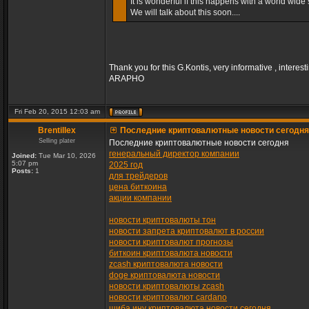
It is wonderful if this happens with a world wide s
We will talk about this soon....
Thank you for this G.Kontis, very informative , interest
ARAPHO
Fri Feb 20, 2015 12:03 am
Brentillex
Последние криптовалютные новости сегодня
Selling plater
Последние криптовалютные новости сегодня
генеральный директор компании
Joined:
Tue Mar 10, 2026
5:07 pm
2025 год
Posts:
1
для трейдеров
цена биткоина
акции компании
новости криптовалюты тон
новости запрета криптовалют в россии
новости криптовалют прогнозы
биткоин криптовалюта новости
zcash криптовалюта новости
doge криптовалюта новости
новости криптовалюты zcash
новости криптовалют cardano
шиба ину криптовалюта новости сегодня