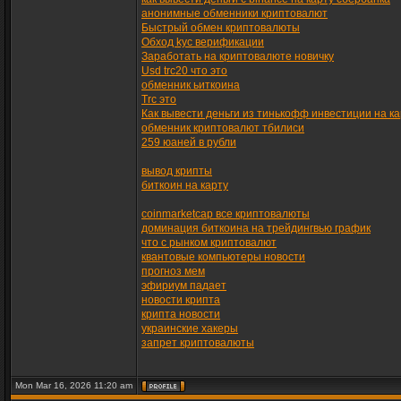
анонимные обменники криптовалют
Быстрый обмен криптовалюты
Обход kyc верификации
Заработать на криптовалюте новичку
Usd trc20 что это
обменник ьиткоина
Trc это
Как вывести деньги из тинькофф инвестиции на ка
обменник криптовалют тбилиси
259 юаней в рубли
вывод крипты
биткоин на карту
coinmarketcap все криптовалюты
доминация биткоина на трейдингвью график
что с рынком криптовалют
квантовые компьютеры новости
прогноз мем
эфириум падает
новости крипта
крипта новости
украинские хакеры
запрет криптовалюты
Mon Mar 16, 2026 11:20 am