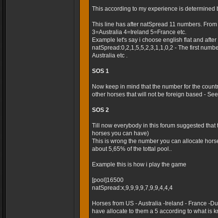
This according to my experience is determined 
This line has after natSpread 11 numbers. Fro
3=Australia 4=Ireland 5=France etc.
Example let's say i choose english flat and after t
natSpread:0,2,1,5,5,2,3,1,1,0,2 - The first numb
Australia etc .
SOS 1
Now keep in mind that the number for the country
other horses that will not be foreign based - Seems
SOS 2
Till now everybody in this forum suggested that
horses you can have)
This is wrong the number you can allocate horse
about 5,65% of the tottal pool..
Example this is how i play the game
[pool]16500
natSpread:x,9,9,9,9,7,9,9,4,4,4
Horses from US - Australia -Ireland - France -
have allocate to them a 5 according to what is k