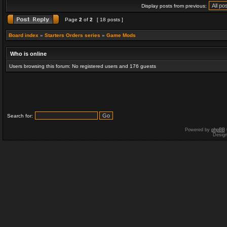
Display posts from previous:
Page
2
of
2
[ 18 posts ]
Board index
»
Starters Orders series
»
Game Mods
Who is online
Users browsing this forum: No registered users and 176 guests
Search for:
Powered by
phpBB
Desig