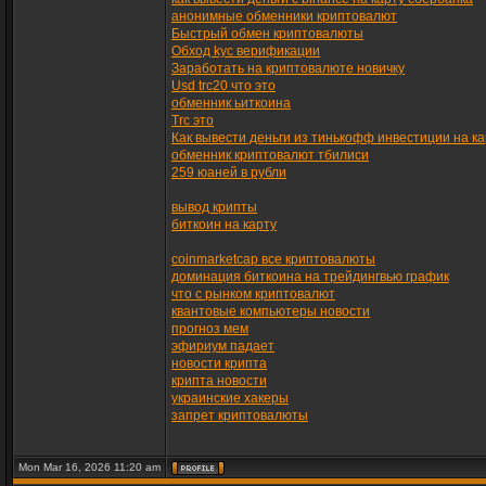
анонимные обменники криптовалют
Быстрый обмен криптовалюты
Обход kyc верификации
Заработать на криптовалюте новичку
Usd trc20 что это
обменник ьиткоина
Trc это
Как вывести деньги из тинькофф инвестиции на ка
обменник криптовалют тбилиси
259 юаней в рубли
вывод крипты
биткоин на карту
coinmarketcap все криптовалюты
доминация биткоина на трейдингвью график
что с рынком криптовалют
квантовые компьютеры новости
прогноз мем
эфириум падает
новости крипта
крипта новости
украинские хакеры
запрет криптовалюты
Mon Mar 16, 2026 11:20 am