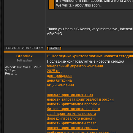
It is wonderful if this happens with a world wide s
We will talk about this soon....
Thank you for this G.Kontis, very informative , interest
ARAPHO
Fri Feb 20, 2015 12:03 am
Brentillex
Последние криптовалютные новости сегодня
Selling plater
Последние криптовалютные новости сегодня
генеральный директор компании
Joined:
Tue Mar 10, 2026
5:07 pm
2025 год
Posts:
1
для трейдеров
цена биткоина
акции компании
новости криптовалюты тон
новости запрета криптовалют в россии
новости криптовалют прогнозы
биткоин криптовалюта новости
zcash криптовалюта новости
doge криптовалюта новости
новости криптовалюты zcash
новости криптовалют cardano
шиба ину криптовалюта новости сегодня