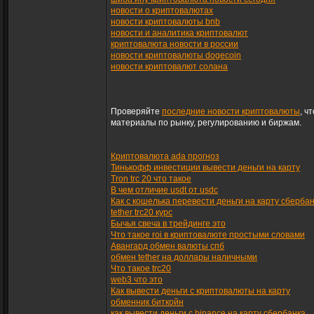
новости о криптовалютах
новости криптовалюты bnb
новости и аналитика криптовалют
криптовалюта новости в россии
новости криптовалюты dogecoin
новости криптовалют солана
Проверяйте
последние новости криптовалюты
, ч
материалы по рынку, регулированию и биржам.
Криптовалюта ada прогноз
Тинькофф инвестиции вывести деньги на карту
Tron trc 20 что такое
В чем отличие usdt от usdc
Как с кошелька перевести деньги на карту сберба
tether trc20 курс
Бычья свеча в трейдинге это
Что такое roi в криптовалюте простыми словами
Авангард обмен валюты спб
обмен tether на доллары наличными
Что такое trc20
web3 что это
Как вывести деньги с криптовалюты на карту
обменник биткойн
как вывести деньги с binance на карту сбербанка