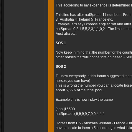
This according to my experience is determined 
This line has after natSpread 11 numbers. Fro
3=Australia 4=Ireland 5=France etc.
Example let's say i choose english flat and after t
natSpread:0,2,1,5,5,2,3,1,1,0,2 - The first numb
Australia etc .
SOS 1
Now keep in mind that the number for the country
other horses that will not be foreign based - Seems
SOS 2
Till now everybody in this forum suggested that
horses you can have)
This is wrong the number you can allocate horse
about 5,65% of the tottal pool..
Example this is how i play the game
[pool]16500
natSpread:x,9,9,9,9,7,9,9,4,4,4
Horses from US - Australia -Ireland - France -
have allocate to them a 5 according to what is k