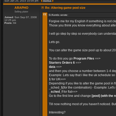
Sun Jan 25, 2015 10:04 pm
ARAPHO
Re: Altering game pool size
Selling plater
G.Kontis wrote:
Joined:
Sun Sep 07, 2008
12:25 pm
Forgive me for my English if something is not cle
Posts:
84
Those you think you know everything about alteri
I will go step by step so everybody can unders
Lets go.
You can alter the game size pool up to about 2
To do this you go
Program Files
==>
Starters Orders 6
==>
data
==>
and then you choose a number between 1-4 dep
Example: Lets say that i like the uk schedule so 
1
for UK==>
Depending if you like to alter the game pool in 
_sched_fj(for the combination) - Example: Let's 
_sched_f
for flat==>
Go to the first line and change
[pool]
(with the 
Till now nothing most of you haven't noticed. Bu
Interesting?