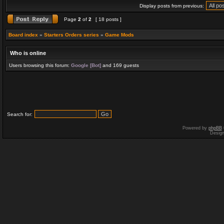
Display posts from previous:
Page
2
of
2
[ 18 posts ]
Board index
»
Starters Orders series
»
Game Mods
Who is online
Users browsing this forum:
Google [Bot]
and 169 guests
Search for:
Powered by
phpBB
Desig