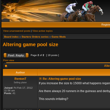
Regist
View unanswered posts
|
View active topics
Board index
»
Starters Orders series
»
Game Mods
Altering game pool size
Page
2
of
2
[ 18 posts ]
Print view
Alte
Author
RentonT
Re: Altering game pool size
Selling plater
If you increase the size to 15000 what happens rega
Joined:
Fri Feb 17, 2012
11:56 am
Are there always 20 runners in the guineas and derby
Posts:
41
This sounds irritating?