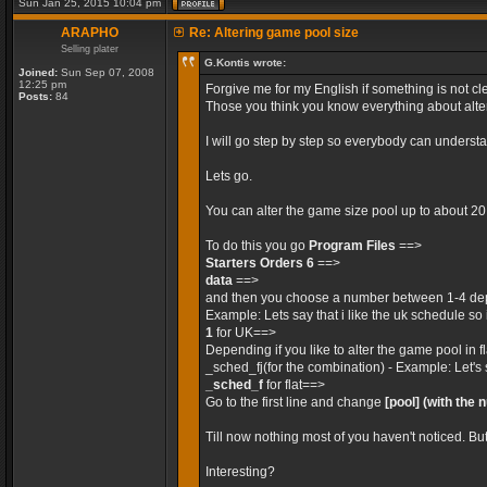
Sun Jan 25, 2015 10:04 pm
ARAPHO
Re: Altering game pool size
Selling plater
G.Kontis wrote:
Joined:
Sun Sep 07, 2008
12:25 pm
Forgive me for my English if something is not cle
Posts:
84
Those you think you know everything about alteri
I will go step by step so everybody can unders
Lets go.
You can alter the game size pool up to about 2
To do this you go
Program Files
==>
Starters Orders 6
==>
data
==>
and then you choose a number between 1-4 dep
Example: Lets say that i like the uk schedule so 
1
for UK==>
Depending if you like to alter the game pool in 
_sched_fj(for the combination) - Example: Let's 
_sched_f
for flat==>
Go to the first line and change
[pool]
(with the 
Till now nothing most of you haven't noticed. Bu
Interesting?