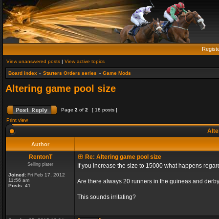
Regist
View unanswered posts
|
View active topics
Board index
»
Starters Orders series
»
Game Mods
Altering game pool size
Page
2
of
2
[ 18 posts ]
Print view
Alte
Author
RentonT
Re: Altering game pool size
Selling plater
If you increase the size to 15000 what happens rega
Joined:
Fri Feb 17, 2012
11:56 am
Are there always 20 runners in the guineas and derby
Posts:
41
This sounds irritating?