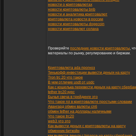
новости о криптовалютах
новости криптовалюты bnb
новости и аналитика криптовалют
криптовалюта новости в россии
новости криптовалюты dogecoin
новости криптовалют солана
Проверяйте
последние новости криптовалюты
, ч
материалы по рынку, регулированию и биржам.
Криптовалюта ada прогноз
Тинькофф инвестиции вывести деньги на карту
Tron trc 20 что такое
В чем отличие usdt от usdc
Как с кошелька перевести деньги на карту сберба
tether trc20 курс
Бычья свеча в трейдинге это
Что такое roi в криптовалюте простыми словами
Авангард обмен валюты спб
обмен tether на доллары наличными
Что такое trc20
web3 что это
Как вывести деньги с криптовалюты на карту
обменник биткойн
как вывести деньги с binance на карту сбербанка