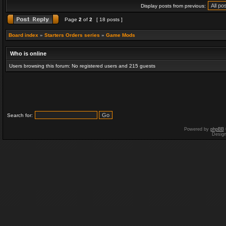
Display posts from previous:
Page
2
of
2
[ 18 posts ]
Board index
»
Starters Orders series
»
Game Mods
Who is online
Users browsing this forum: No registered users and 215 guests
Search for:
Powered by
phpBB
Desig