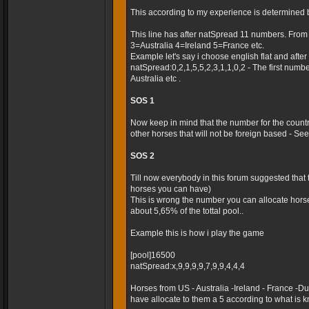
This according to my experience is determined 
This line has after natSpread 11 numbers. Fro
3=Australia 4=Ireland 5=France etc.
Example let's say i choose english flat and after t
natSpread:0,2,1,5,5,2,3,1,1,0,2 - The first numb
Australia etc .
SOS 1
Now keep in mind that the number for the country
other horses that will not be foreign based - Seems
SOS 2
Till now everybody in this forum suggested that
horses you can have)
This is wrong the number you can allocate horse
about 5,65% of the tottal pool..
Example this is how i play the game
[pool]16500
natSpread:x,9,9,9,9,7,9,9,4,4,4
Horses from US - Australia -Ireland - France -
have allocate to them a 5 according to what is k