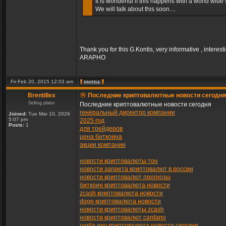
It is wonderful if this happens with a world wide s
We will talk about this soon....
Thank you for this G.Kontis, very informative , interest
ARAPHO
Fri Feb 20, 2015 12:03 am
Brentillex
Последние криптовалютные новости сегодня
Selling plater
Последние криптовалютные новости сегодня
генеральный директор компании
Joined:
Tue Mar 10, 2026
5:07 pm
2025 год
Posts:
1
для трейдеров
цена биткоина
акции компании
новости криптовалюты тон
новости запрета криптовалют в россии
новости криптовалют прогнозы
биткоин криптовалюта новости
zcash криптовалюта новости
doge криптовалюта новости
новости криптовалюты zcash
новости криптовалют cardano
шиба ину криптовалюта новости сегодня