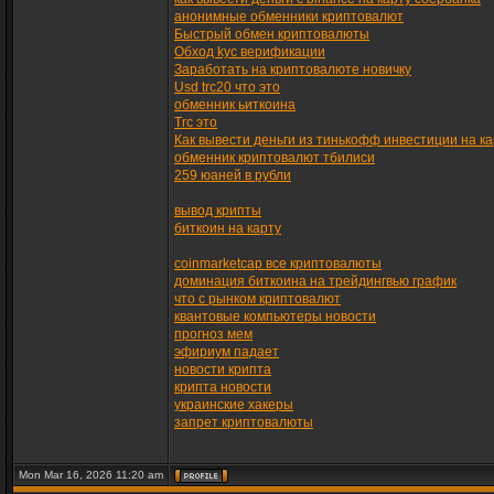
анонимные обменники криптовалют
Быстрый обмен криптовалюты
Обход kyc верификации
Заработать на криптовалюте новичку
Usd trc20 что это
обменник ьиткоина
Trc это
Как вывести деньги из тинькофф инвестиции на ка
обменник криптовалют тбилиси
259 юаней в рубли
вывод крипты
биткоин на карту
coinmarketcap все криптовалюты
доминация биткоина на трейдингвью график
что с рынком криптовалют
квантовые компьютеры новости
прогноз мем
эфириум падает
новости крипта
крипта новости
украинские хакеры
запрет криптовалюты
Mon Mar 16, 2026 11:20 am