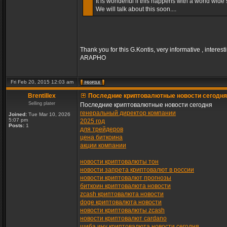
It is wonderful if this happens with a world wide s
We will talk about this soon....
Thank you for this G.Kontis, very informative , interest
ARAPHO
Fri Feb 20, 2015 12:03 am
Brentillex
Последние криптовалютные новости сегодня
Selling plater
Последние криптовалютные новости сегодня
генеральный директор компании
Joined:
Tue Mar 10, 2026
5:07 pm
2025 год
Posts:
1
для трейдеров
цена биткоина
акции компании
новости криптовалюты тон
новости запрета криптовалют в россии
новости криптовалют прогнозы
биткоин криптовалюта новости
zcash криптовалюта новости
doge криптовалюта новости
новости криптовалюты zcash
новости криптовалют cardano
шиба ину криптовалюта новости сегодня