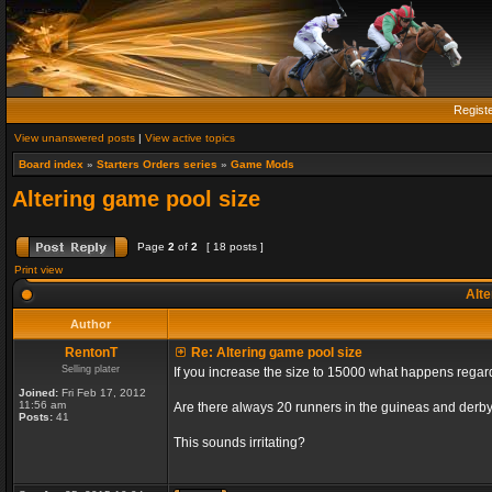
Regist
View unanswered posts
|
View active topics
Board index
»
Starters Orders series
»
Game Mods
Altering game pool size
Page
2
of
2
[ 18 posts ]
Print view
Alte
Author
RentonT
Re: Altering game pool size
Selling plater
If you increase the size to 15000 what happens rega
Joined:
Fri Feb 17, 2012
11:56 am
Are there always 20 runners in the guineas and derby
Posts:
41
This sounds irritating?