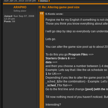
Sun Jan 25, 2015 10:04 pm
ARAPHO
Re: Altering game pool size
Selling plater
G.Kontis wrote:
Joined:
Sun Sep 07, 2008
12:25 pm
Forgive me for my English if something is not cle
Posts:
84
Those you think you know everything about alteri
I will go step by step so everybody can unders
Lets go.
You can alter the game size pool up to about 2
To do this you go
Program Files
==>
Starters Orders 6
==>
data
==>
and then you choose a number between 1-4 dep
Example: Lets say that i like the uk schedule so 
1
for UK==>
Depending if you like to alter the game pool in 
_sched_fj(for the combination) - Example: Let's 
_sched_f
for flat==>
Go to the first line and change
[pool]
(with the 
Till now nothing most of you haven't noticed. Bu
Interesting?