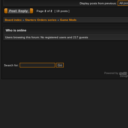
Display posts from previous:
Page
2
of
2
[ 18 posts ]
Board index
»
Starters Orders series
»
Game Mods
Who is online
Users browsing this forum: No registered users and 217 guests
Search for:
Powered by
phpBB
Desig