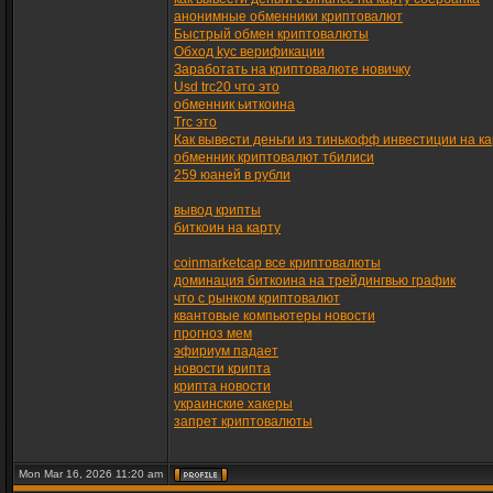
анонимные обменники криптовалют
Быстрый обмен криптовалюты
Обход kyc верификации
Заработать на криптовалюте новичку
Usd trc20 что это
обменник ьиткоина
Trc это
Как вывести деньги из тинькофф инвестиции на ка
обменник криптовалют тбилиси
259 юаней в рубли
вывод крипты
биткоин на карту
coinmarketcap все криптовалюты
доминация биткоина на трейдингвью график
что с рынком криптовалют
квантовые компьютеры новости
прогноз мем
эфириум падает
новости крипта
крипта новости
украинские хакеры
запрет криптовалюты
Mon Mar 16, 2026 11:20 am