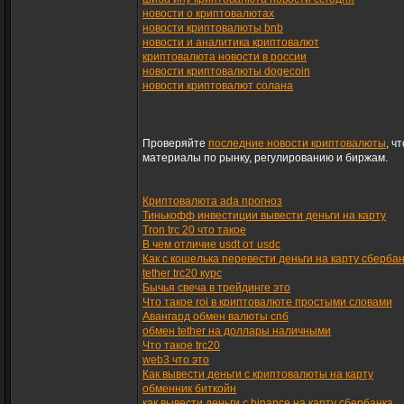
новости о криптовалютах
новости криптовалюты bnb
новости и аналитика криптовалют
криптовалюта новости в россии
новости криптовалюты dogecoin
новости криптовалют солана
Проверяйте
последние новости криптовалюты
, ч
материалы по рынку, регулированию и биржам.
Криптовалюта ada прогноз
Тинькофф инвестиции вывести деньги на карту
Tron trc 20 что такое
В чем отличие usdt от usdc
Как с кошелька перевести деньги на карту сберба
tether trc20 курс
Бычья свеча в трейдинге это
Что такое roi в криптовалюте простыми словами
Авангард обмен валюты спб
обмен tether на доллары наличными
Что такое trc20
web3 что это
Как вывести деньги с криптовалюты на карту
обменник биткойн
как вывести деньги с binance на карту сбербанка