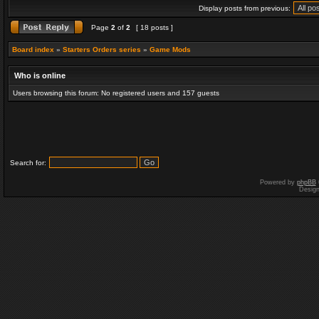
Display posts from previous:
Page
2
of
2
[ 18 posts ]
Board index
»
Starters Orders series
»
Game Mods
Who is online
Users browsing this forum: No registered users and 157 guests
Search for:
Powered by
phpBB
Desig