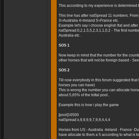
This according to my experience is determined 
This line has after natSpread 11 numbers. Fro
3=Australia 4=Ireland 5=France etc.
Example let's say i choose english flat and after t
natSpread:0,2,1,5,5,2,3,1,1,0,2 - The first numb
Australia etc .
SOS 1
Now keep in mind that the number for the country
other horses that will not be foreign based - Seems
SOS 2
Till now everybody in this forum suggested that
horses you can have)
This is wrong the number you can allocate horse
about 5,65% of the tottal pool..
Example this is how i play the game
[pool]16500
natSpread:x,9,9,9,9,7,9,9,4,4,4
Horses from US - Australia -Ireland - France -
have allocate to them a 5 according to what is k