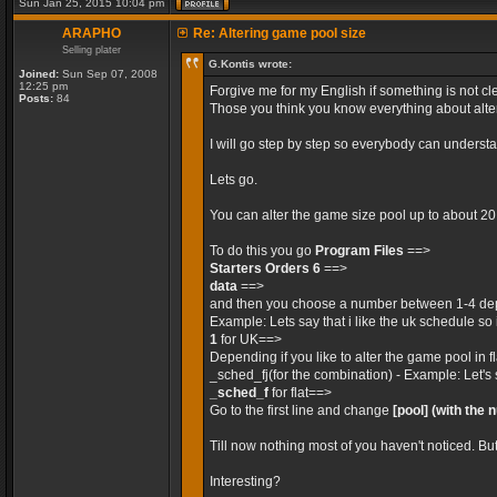
Sun Jan 25, 2015 10:04 pm
ARAPHO
Re: Altering game pool size
Selling plater
G.Kontis wrote:
Joined:
Sun Sep 07, 2008
12:25 pm
Forgive me for my English if something is not cle
Posts:
84
Those you think you know everything about alteri
I will go step by step so everybody can unders
Lets go.
You can alter the game size pool up to about 2
To do this you go
Program Files
==>
Starters Orders 6
==>
data
==>
and then you choose a number between 1-4 dep
Example: Lets say that i like the uk schedule so 
1
for UK==>
Depending if you like to alter the game pool in 
_sched_fj(for the combination) - Example: Let's 
_sched_f
for flat==>
Go to the first line and change
[pool]
(with the 
Till now nothing most of you haven't noticed. Bu
Interesting?