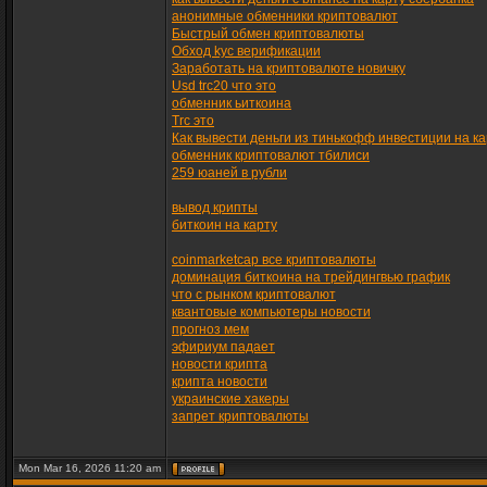
анонимные обменники криптовалют
Быстрый обмен криптовалюты
Обход kyc верификации
Заработать на криптовалюте новичку
Usd trc20 что это
обменник ьиткоина
Trc это
Как вывести деньги из тинькофф инвестиции на ка
обменник криптовалют тбилиси
259 юаней в рубли
вывод крипты
биткоин на карту
coinmarketcap все криптовалюты
доминация биткоина на трейдингвью график
что с рынком криптовалют
квантовые компьютеры новости
прогноз мем
эфириум падает
новости крипта
крипта новости
украинские хакеры
запрет криптовалюты
Mon Mar 16, 2026 11:20 am