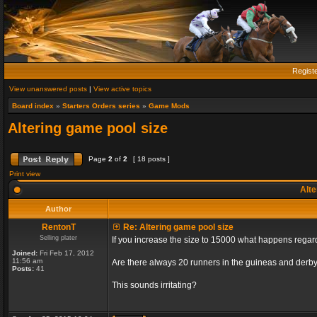
Regist
View unanswered posts
|
View active topics
Board index
»
Starters Orders series
»
Game Mods
Altering game pool size
Page
2
of
2
[ 18 posts ]
Print view
Alte
Author
RentonT
Re: Altering game pool size
Selling plater
If you increase the size to 15000 what happens rega
Joined:
Fri Feb 17, 2012
11:56 am
Are there always 20 runners in the guineas and derby
Posts:
41
This sounds irritating?