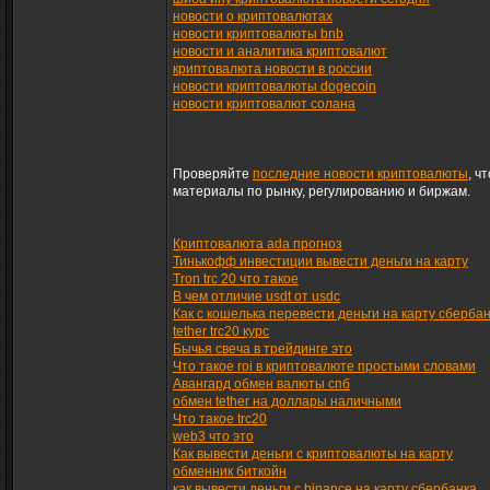
новости о криптовалютах
новости криптовалюты bnb
новости и аналитика криптовалют
криптовалюта новости в россии
новости криптовалюты dogecoin
новости криптовалют солана
Проверяйте
последние новости криптовалюты
, ч
материалы по рынку, регулированию и биржам.
Криптовалюта ada прогноз
Тинькофф инвестиции вывести деньги на карту
Tron trc 20 что такое
В чем отличие usdt от usdc
Как с кошелька перевести деньги на карту сберба
tether trc20 курс
Бычья свеча в трейдинге это
Что такое roi в криптовалюте простыми словами
Авангард обмен валюты спб
обмен tether на доллары наличными
Что такое trc20
web3 что это
Как вывести деньги с криптовалюты на карту
обменник биткойн
как вывести деньги с binance на карту сбербанка