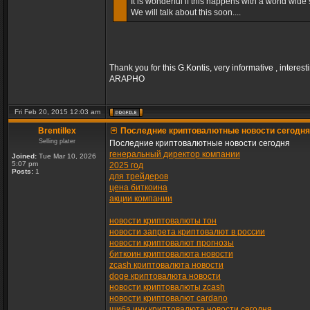
It is wonderful if this happens with a world wide s
We will talk about this soon....
Thank you for this G.Kontis, very informative , interest
ARAPHO
Fri Feb 20, 2015 12:03 am
Brentillex
Последние криптовалютные новости сегодня
Selling plater
Последние криптовалютные новости сегодня
генеральный директор компании
Joined:
Tue Mar 10, 2026
5:07 pm
2025 год
Posts:
1
для трейдеров
цена биткоина
акции компании
новости криптовалюты тон
новости запрета криптовалют в россии
новости криптовалют прогнозы
биткоин криптовалюта новости
zcash криптовалюта новости
doge криптовалюта новости
новости криптовалюты zcash
новости криптовалют cardano
шиба ину криптовалюта новости сегодня