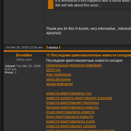
It is wonderful if this happens with a world wide s
We will talk about this soon....
Thank you for this G.Kontis, very informative , interest
ARAPHO
Fri Feb 20, 2015 12:03 am
Brentillex
Последние криптовалютные новости сегодня
Selling plater
Последние криптовалютные новости сегодня
генеральный директор компании
Joined:
Tue Mar 10, 2026
5:07 pm
2025 год
Posts:
1
для трейдеров
цена биткоина
акции компании
новости криптовалюты тон
новости запрета криптовалют в россии
новости криптовалют прогнозы
биткоин криптовалюта новости
zcash криптовалюта новости
doge криптовалюта новости
новости криптовалюты zcash
новости криптовалют cardano
шиба ину криптовалюта новости сегодня