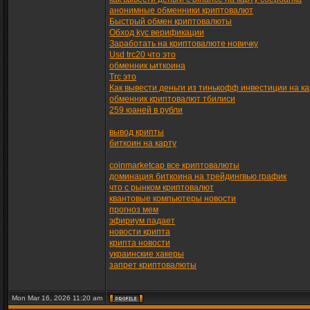
анонимные обменники криптовалют
Быстрый обмен криптовалюты
Обход kyc верификации
Заработать на криптовалюте новичку
Usd trc20 что это
обменник ьиткоина
Trc это
Как вывести деньги из тинькофф инвестиции на ка
обменник криптовалют тбилиси
259 юаней в рубли
вывод крипты
биткоин на карту
coinmarketcap все криптовалюты
доминация биткоина на трейдингвью график
что с рынком криптовалют
квантовые компьютеры новости
прогноз мем
эфириум падает
новости крипта
крипта новости
украинские хакеры
запрет криптовалюты
Mon Mar 16, 2026 11:20 am