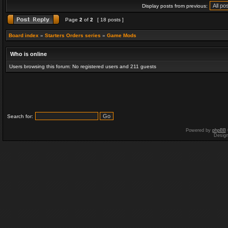
Display posts from previous:
Page
2
of
2
[ 18 posts ]
Board index
»
Starters Orders series
»
Game Mods
Who is online
Users browsing this forum: No registered users and 211 guests
Search for:
Powered by
phpBB
Desig