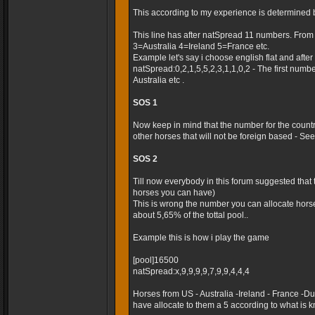
This according to my experience is determined 
This line has after natSpread 11 numbers. Fro
3=Australia 4=Ireland 5=France etc.
Example let's say i choose english flat and after t
natSpread:0,2,1,5,5,2,3,1,1,0,2 - The first numb
Australia etc .
SOS 1
Now keep in mind that the number for the country
other horses that will not be foreign based - Seems
SOS 2
Till now everybody in this forum suggested that
horses you can have)
This is wrong the number you can allocate horse
about 5,65% of the tottal pool..
Example this is how i play the game
[pool]16500
natSpread:x,9,9,9,9,7,9,9,4,4,4
Horses from US - Australia -Ireland - France -
have allocate to them a 5 according to what is k