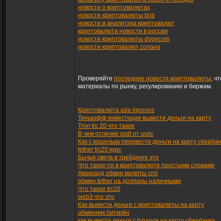
новости о криптовалютах
новости криптовалюты bnb
новости и аналитика криптовалют
криптовалюта новости в россии
новости криптовалюты dogecoin
новости криптовалют солана
Проверяйте
последние новости криптовалюты
, ч
материалы по рынку, регулированию и биржам.
Криптовалюта ada прогноз
Тинькофф инвестиции вывести деньги на карту
Tron trc 20 что такое
В чем отличие usdt от usdc
Как с кошелька перевести деньги на карту сберба
tether trc20 курс
Бычья свеча в трейдинге это
Что такое roi в криптовалюте простыми словами
Авангард обмен валюты спб
обмен tether на доллары наличными
Что такое trc20
web3 что это
Как вывести деньги с криптовалюты на карту
обменник биткойн
как вывести деньги с binance на карту сбербанка