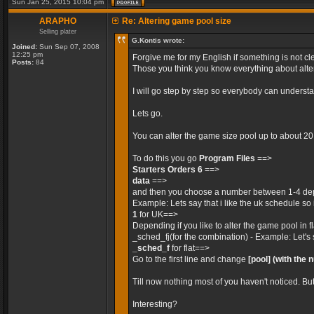
Sun Jan 25, 2015 10:04 pm
ARAPHO
Re: Altering game pool size
Selling plater
G.Kontis wrote:
Joined:
Sun Sep 07, 2008
12:25 pm
Forgive me for my English if something is not cle
Posts:
84
Those you think you know everything about alteri
I will go step by step so everybody can unders
Lets go.
You can alter the game size pool up to about 2
To do this you go
Program Files
==>
Starters Orders 6
==>
data
==>
and then you choose a number between 1-4 dep
Example: Lets say that i like the uk schedule so 
1
for UK==>
Depending if you like to alter the game pool in 
_sched_fj(for the combination) - Example: Let's 
_sched_f
for flat==>
Go to the first line and change
[pool]
(with the 
Till now nothing most of you haven't noticed. Bu
Interesting?