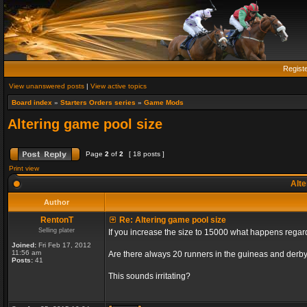
Regist
View unanswered posts
|
View active topics
Board index
»
Starters Orders series
»
Game Mods
Altering game pool size
Page
2
of
2
[ 18 posts ]
Print view
Alte
Author
RentonT
Re: Altering game pool size
Selling plater
If you increase the size to 15000 what happens rega
Joined:
Fri Feb 17, 2012
11:56 am
Are there always 20 runners in the guineas and derby
Posts:
41
This sounds irritating?