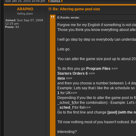
Sun Jan 25, 2015 10:04 pm
ARAPHO
Re: Altering game pool size
Selling plater
G.Kontis wrote:
Joined:
Sun Sep 07, 2008
12:25 pm
Forgive me for my English if something is not cle
Posts:
84
Those you think you know everything about alteri
I will go step by step so everybody can unders
Lets go.
You can alter the game size pool up to about 2
To do this you go
Program Files
==>
Starters Orders 6
==>
data
==>
and then you choose a number between 1-4 dep
Example: Lets say that i like the uk schedule so 
1
for UK==>
Depending if you like to alter the game pool in 
_sched_fj(for the combination) - Example: Let's 
_sched_f
for flat==>
Go to the first line and change
[pool]
(with the 
Till now nothing most of you haven't noticed. Bu
Interesting?