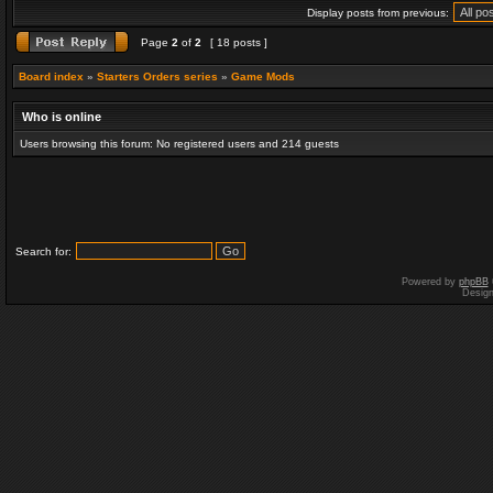
Display posts from previous:
Page
2
of
2
[ 18 posts ]
Board index
»
Starters Orders series
»
Game Mods
Who is online
Users browsing this forum: No registered users and 214 guests
Search for:
Powered by
phpBB
Desig