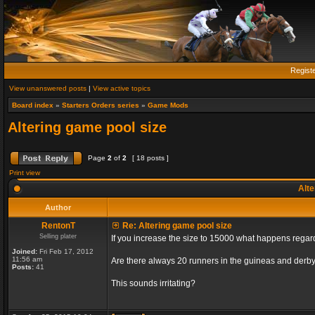
Regist
View unanswered posts
|
View active topics
Board index
»
Starters Orders series
»
Game Mods
Altering game pool size
Page
2
of
2
[ 18 posts ]
Print view
Alte
Author
RentonT
Re: Altering game pool size
Selling plater
If you increase the size to 15000 what happens rega
Joined:
Fri Feb 17, 2012
11:56 am
Are there always 20 runners in the guineas and derby
Posts:
41
This sounds irritating?