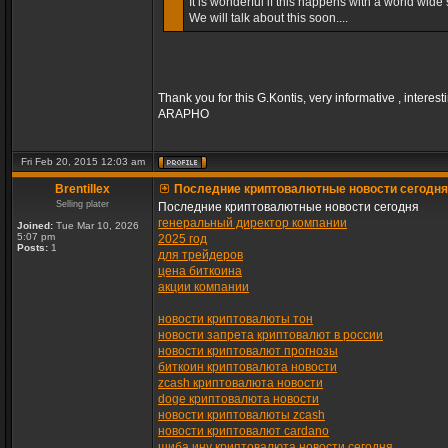
It is wonderful if this happens with a world wide s
We will talk about this soon....
Thank you for this G.Kontis, very informative , interest
ARAPHO
Fri Feb 20, 2015 12:03 am
Brentillex
Последние криптовалютные новости сегодня
Selling plater
Последние криптовалютные новости сегодня
генеральный директор компании
Joined:
Tue Mar 10, 2026
5:07 pm
2025 год
Posts:
1
для трейдеров
цена биткоина
акции компании
новости криптовалюты тон
новости запрета криптовалют в россии
новости криптовалют прогнозы
биткоин криптовалюта новости
zcash криптовалюта новости
doge криптовалюта новости
новости криптовалюты zcash
новости криптовалют cardano
шиба ину криптовалюта новости сегодня