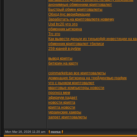
анонимные обменники криптовалют
Быстрый обмен криптовалюты
Обход kyc верификации
Заработать на криптовалюте новичку
Usd trc20 что это
обменник ьиткоина
Trc это
Как вывести деньги из тинькофф инвестиции на ка
обменник криптовалют тбилиси
259 юаней в рубли
вывод крипты
биткоин на карту
coinmarketcap все криптовалюты
доминация биткоина на трейдингвью график
что с рынком криптовалют
квантовые компьютеры новости
прогноз мем
эфириум падает
новости крипта
крипта новости
украинские хакеры
запрет криптовалюты
Mon Mar 16, 2026 11:20 am