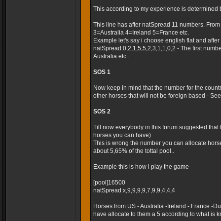
This according to my experience is determined 
This line has after natSpread 11 numbers. Fro
3=Australia 4=Ireland 5=France etc.
Example let's say i choose english flat and after t
natSpread:0,2,1,5,5,2,3,1,1,0,2 - The first numb
Australia etc .
SOS 1
Now keep in mind that the number for the country
other horses that will not be foreign based - Seems
SOS 2
Till now everybody in this forum suggested that
horses you can have)
This is wrong the number you can allocate horse
about 5,65% of the tottal pool..
Example this is how i play the game
[pool]16500
natSpread:x,9,9,9,9,7,9,9,4,4,4
Horses from US - Australia -Ireland - France -
have allocate to them a 5 according to what is k