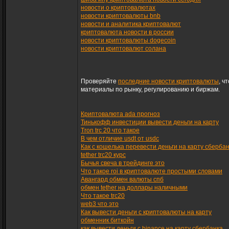
новости о криптовалютах
новости криптовалюты bnb
новости и аналитика криптовалют
криптовалюта новости в россии
новости криптовалюты dogecoin
новости криптовалют солана
Проверяйте
последние новости криптовалюты
, ч
материалы по рынку, регулированию и биржам.
Криптовалюта ada прогноз
Тинькофф инвестиции вывести деньги на карту
Tron trc 20 что такое
В чем отличие usdt от usdc
Как с кошелька перевести деньги на карту сберба
tether trc20 курс
Бычья свеча в трейдинге это
Что такое roi в криптовалюте простыми словами
Авангард обмен валюты спб
обмен tether на доллары наличными
Что такое trc20
web3 что это
Как вывести деньги с криптовалюты на карту
обменник биткойн
как вывести деньги с binance на карту сбербанка