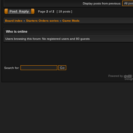
Display posts from previous:
Page
2
of
2
[ 18 posts ]
Board index
»
Starters Orders series
»
Game Mods
Who is online
Users browsing this forum: No registered users and 80 guests
Search for:
Powered by
phpBB
Desig