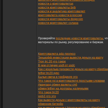
новости о криптовалютах
новости криптовалюты bnb
новости и аналитика криптовалют
криптовалюта новости в россии
новости криптовалюты dogecoin
новости криптовалют солана
Проверяйте
последние новости криптовалюты
, ч
материалы по рынку, регулированию и биржам.
Криптовалюта ada прогноз
Тинькофф инвестиции вывести деньги на карту
Tron trc 20 что такое
В чем отличие usdt от usdc
Как с кошелька перевести деньги на карту сберба
tether trc20 курс
Бычья свеча в трейдинге это
Что такое roi в криптовалюте простыми словами
Авангард обмен валюты спб
обмен tether на доллары наличными
Что такое trc20
web3 что это
Как вывести деньги с криптовалюты на карту
обменник биткойн
как вывести деньги с binance на карту сбербанка