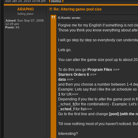
Sun Jan 25, 2015 10:04 pm
ARAPHO
Re: Altering game pool size
Selling plater
G.Kontis wrote:
Joined:
Sun Sep 07, 2008
12:25 pm
Forgive me for my English if something is not cle
Posts:
84
Those you think you know everything about alteri
I will go step by step so everybody can unders
Lets go.
You can alter the game size pool up to about 2
To do this you go
Program Files
==>
Starters Orders 6
==>
data
==>
and then you choose a number between 1-4 dep
Example: Lets say that i like the uk schedule so 
1
for UK==>
Depending if you like to alter the game pool in 
_sched_fj(for the combination) - Example: Let's 
_sched_f
for flat==>
Go to the first line and change
[pool]
(with the 
Till now nothing most of you haven't noticed. Bu
Interesting?