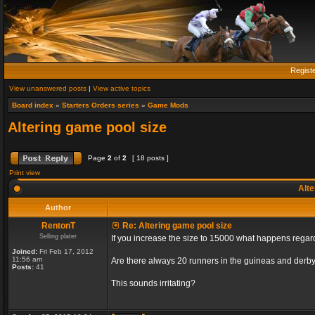
Regist
View unanswered posts
|
View active topics
Board index
»
Starters Orders series
»
Game Mods
Altering game pool size
Page
2
of
2
[ 18 posts ]
Print view
Alte
Author
RentonT
Re: Altering game pool size
Selling plater
If you increase the size to 15000 what happens rega
Joined:
Fri Feb 17, 2012
11:56 am
Are there always 20 runners in the guineas and derby
Posts:
41
This sounds irritating?