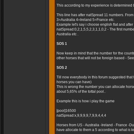
This according to my experience is determined 
This line has after natSpread 11 numbers. Fro
3=Australia 4=Ireland 5=France etc.
Example let's say i choose english flat and after t
natSpread:0,2,1,5,5,2,3,1,1,0,2 - The first numb
Australia etc .
SOS 1
Now keep in mind that the number for the country
other horses that will not be foreign based - Seems
SOS 2
Till now everybody in this forum suggested that
horses you can have)
This is wrong the number you can allocate horse
about 5,65% of the tottal pool..
Example this is how i play the game
[pool]16500
natSpread:x,9,9,9,9,7,9,9,4,4,4
Horses from US - Australia -Ireland - France -
have allocate to them a 5 according to what is k